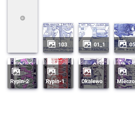
103
01_1
0
rypin-2
rypin-1
okalewo
mlecz