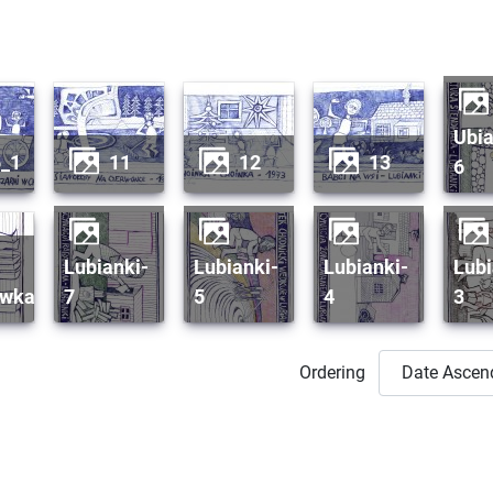
ubianki -
5_1
11
12
13
6
lubianki-
lubianki-
lubianki-
lubianki-
owka
7
5
4
3
Ordering