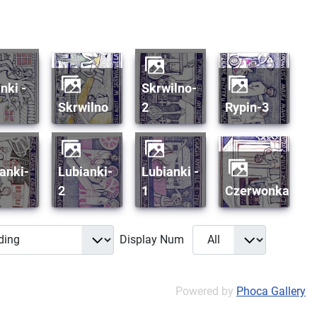
skrwilno-
skrwilno
2
rypin-3
lubianki-
lubianki -
2
1
czerwonka
Display Num
Powered by
Phoca Gallery