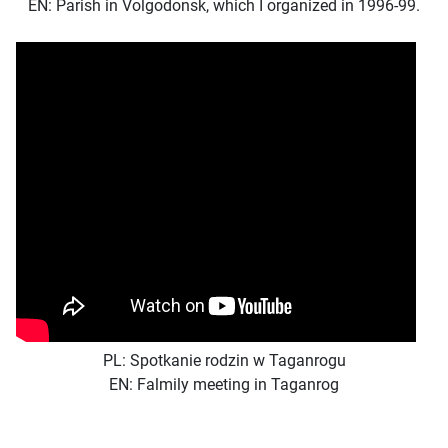
EN: Parish in Volgodonsk, which I organized in 1996-99.
PL: Spotkanie rodzin w Taganrogu
EN: Falmily meeting in Taganrog