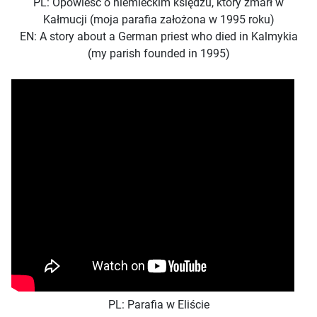
PL: Opowieść o niemieckim księdzu, który zmarł w
Kałmucji (moja parafia założona w 1995 roku)
EN: A story about a German priest who died in Kalmykia
(my parish founded in 1995)
PL:
Parafia w Eliście