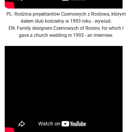
PL: Rodzina projektantów Czernowych z Rostowa, którym
dałem ślub kościelny w 1993 roku - wywiad.
EN: Family designers Czernowych of Rostov, for which I
gave a church wedding in 1993 - an interview.