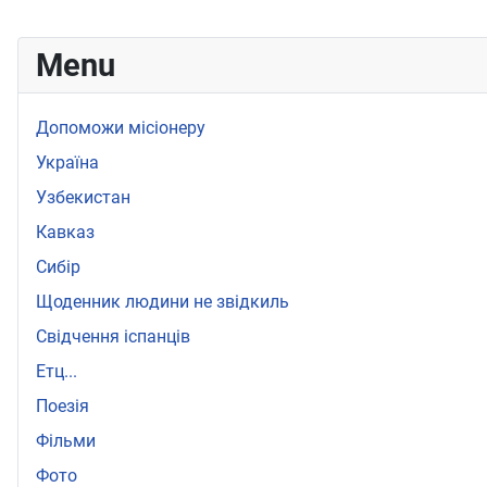
Menu
Допоможи місіонеру
Україна
Узбекистан
Кавказ
Сибір
Щоденник людини не звідкиль
Свідчення іспанців
Етц...
Поезія
Фільми
Фото