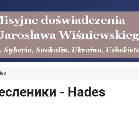
des
есленики - Hades