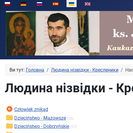
Виберіть свою мову
Ви тут:
Головна
Людина нізвідки - Кресленики
Ha
Людина нізвідки - Кр
Człowiek znikąd
Dzieciństwo - Mazowsze
(26)
Dzieciństwo - Dobrzyńskie
(21)