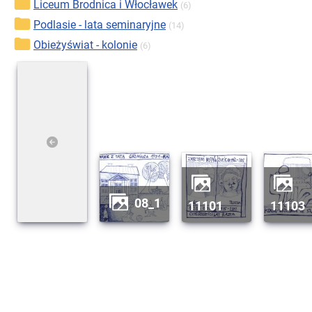
Liceum Brodnica i Włocławek
(6)
Podlasie - lata seminaryjne
(14)
Obieżyświat - kolonie
(6)
08_1
11101
11103