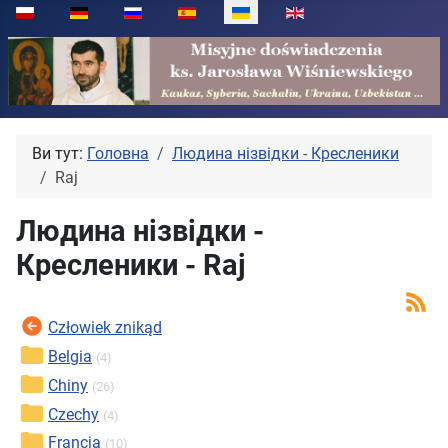
Виберіть свою мову
Ви тут:
Головна
Людина нізвідки - Кресленики
Raj
Людина нізвідки -
Кресленики - Raj
Człowiek znikąd
Belgia
(4)
Chiny
(26)
Czechy
(4)
Francja
(10)