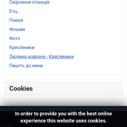
Свідчення іспанців
Етц...
Поезія
Фільми
Фото
Кресленики
Людина нізвідки - Кресленики
Пишіть до мене
Cookies
In order to provide you with the best online
experience this website uses cookies.
Start