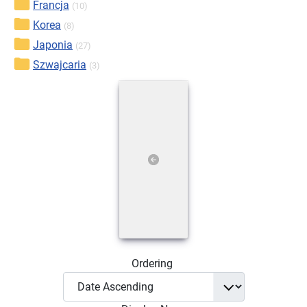
Francja
(10)
Korea
(8)
Japonia
(27)
Szwajcaria
(3)
Ordering