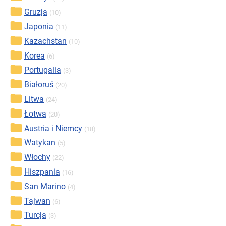
Gruzja
(10)
Japonia
(11)
Kazachstan
(10)
Korea
(6)
Portugalia
(3)
Białoruś
(20)
Litwa
(24)
Łotwa
(20)
Austria i Niemcy
(18)
Watykan
(5)
Włochy
(22)
Hiszpania
(16)
San Marino
(4)
Tajwan
(6)
Turcja
(3)