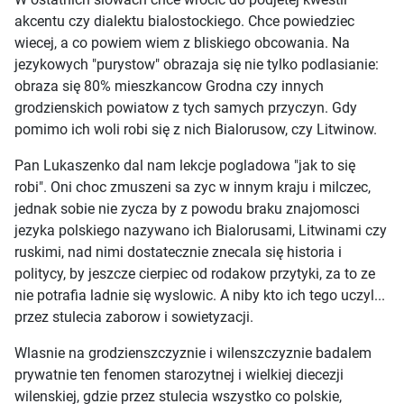
akcentu czy dialektu bialostockiego. Chce powiedziec
wiecej, a co powiem wiem z bliskiego obcowania. Na
jezykowych "purystow" obrazaja się nie tylko podlasianie:
obraza się 80% mieszkancow Grodna czy innych
grodzienskich powiatow z tych samych przyczyn. Gdy
pomimo ich woli robi się z nich Bialorusow, czy Litwinow.
Pan Lukaszenko dal nam lekcje pogladowa "jak to się
robi". Oni choc zmuszeni sa zyc w innym kraju i milczec,
jednak sobie nie zycza by z powodu braku znajomosci
jezyka polskiego nazywano ich Bialorusami, Litwinami czy
ruskimi, nad nimi dostatecznie znecala się historia i
politycy, by jeszcze cierpiec od rodakow przytyki, za to ze
nie potrafia ladnie się wyslowic. A niby kto ich tego uczyl...
przez stulecia zaborow i sowietyzacji.
Wlasnie na grodzienszczyznie i wilenszczyznie badalem
prywatnie ten fenomen starozytnej i wielkiej diecezji
wilenskiej, gdzie przez stulecia wszystko co polskie,