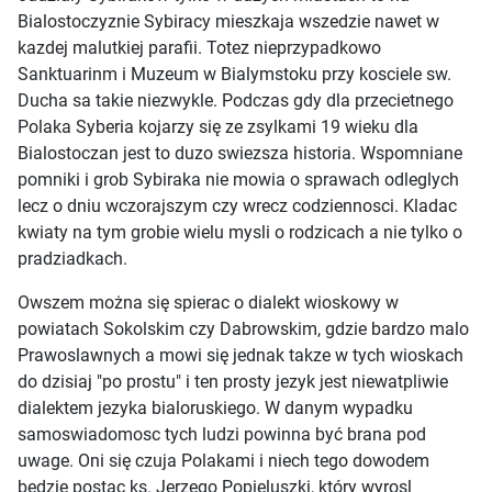
Bialostoczyznie Sybiracy mieszkaja wszedzie nawet w
kazdej malutkiej parafii. Totez nieprzypadkowo
Sanktuarinm i Muzeum w Bialymstoku przy kosciele sw.
Ducha sa takie niezwykle. Podczas gdy dla przecietnego
Polaka Syberia kojarzy się ze zsylkami 19 wieku dla
Bialostoczan jest to duzo swiezsza historia. Wspomniane
pomniki i grob Sybiraka nie mowia o sprawach odleglych
lecz o dniu wczorajszym czy wrecz codziennosci. Kladac
kwiaty na tym grobie wielu mysli o rodzicach a nie tylko o
pradziadkach.
Owszem można się spierac o dialekt wioskowy w
powiatach Sokolskim czy Dabrowskim, gdzie bardzo malo
Prawoslawnych a mowi się jednak takze w tych wioskach
do dzisiaj "po prostu" i ten prosty jezyk jest niewatpliwie
dialektem jezyka bialoruskiego. W danym wypadku
samoswiadomosc tych ludzi powinna być brana pod
uwage. Oni się czuja Polakami i niech tego dowodem
będzie postac ks. Jerzego Popieluszki, który wyrosl