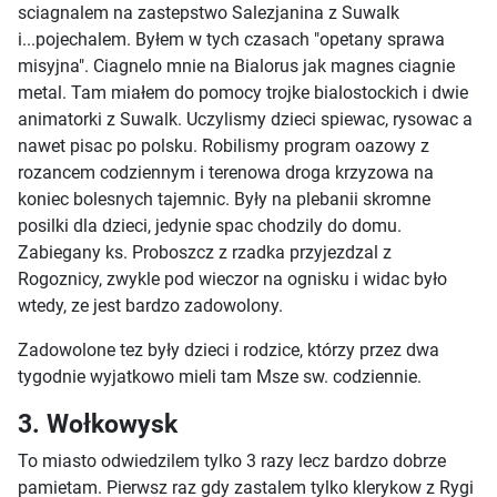
sciagnalem na zastepstwo Salezjanina z Suwalk
i...pojechalem. Byłem w tych czasach "opetany sprawa
misyjna". Ciagnelo mnie na Bialorus jak magnes ciagnie
metal. Tam miałem do pomocy trojke bialostockich i dwie
animatorki z Suwalk. Uczylismy dzieci spiewac, rysowac a
nawet pisac po polsku. Robilismy program oazowy z
rozancem codziennym i terenowa droga krzyzowa na
koniec bolesnych tajemnic. Były na plebanii skromne
posilki dla dzieci, jedynie spac chodzily do domu.
Zabiegany ks. Proboszcz z rzadka przyjezdzal z
Rogoznicy, zwykle pod wieczor na ognisku i widac było
wtedy, ze jest bardzo zadowolony.
Zadowolone tez były dzieci i rodzice, którzy przez dwa
tygodnie wyjatkowo mieli tam Msze sw. codziennie.
3. Wołkowysk
To miasto odwiedzilem tylko 3 razy lecz bardzo dobrze
pamietam. Pierwsz raz gdy zastalem tylko klerykow z Rygi