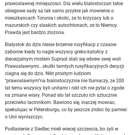
prawoslawnej mniejszosci. Dla wielu bialostoczan takie
obiegowe sady sa tak samo przykre jak mowienie o
mieszkancach Torunia i okolic, ze to krzyzacy lub o
mazurskich czy slaskich autochtonach, ze to Niemcy.
Prawda jest bardzo zlozona.
Bialystok do dzis niesie brzemie rusyfikacji z czasow
zaborow kiedy to nagle wszyscy greko-katolicy z
diecezjalnym mistem Suprasl stali się wbrew swej woli
Prawoslawnymi...skutki tamtych rusyfikacyjnych decyzji
ciagna się do dzis. Nikt prostym ludziom
"prawoslawnym"na bialostoczyznie nie tlumaczy, ze 200
lat temu wszyscy byli unitami i nikt ich nie pytal o zgode
na zmiane wiary. Ponad sto lat szczuto ich sztucznie
przeciwko lacinnikom. Bawiono się, inaczej mowiac,
spekulujac w Petersburgu, co by jeszcze zrobic by pamiec
o Unii wyniszczyc.
Podlasienie z Siedlec mieli wiecej szczescia, bo zyli w