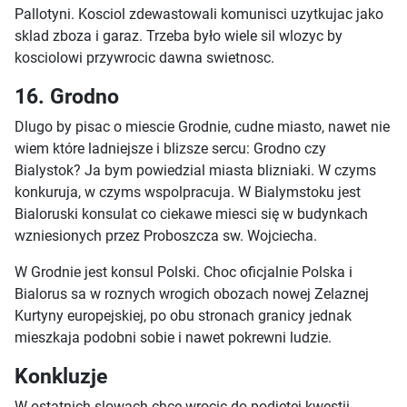
Pallotyni. Kosciol zdewastowali komunisci uzytkujac jako
sklad zboza i garaz. Trzeba było wiele sil wlozyc by
kosciolowi przywrocic dawna swietnosc.
16. Grodno
Dlugo by pisac o miescie Grodnie, cudne miasto, nawet nie
wiem które ladniejsze i blizsze sercu: Grodno czy
Bialystok? Ja bym powiedzial miasta blizniaki. W czyms
konkuruja, w czyms wspolpracuja. W Bialymstoku jest
Bialoruski konsulat co ciekawe miesci się w budynkach
wzniesionych przez Proboszcza sw. Wojciecha.
W Grodnie jest konsul Polski. Choc oficjalnie Polska i
Bialorus sa w roznych wrogich obozach nowej Zelaznej
Kurtyny europejskiej, po obu stronach granicy jednak
mieszkaja podobni sobie i nawet pokrewni ludzie.
Konkluzje
W ostatnich slowach chce wrocic do podjetej kwestii