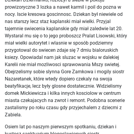
prowizoryczne 3 lozka a nawet karmil i poil do pozna w
nocy. Iscie kresowa goscinnosc. Dziekan był niewiele od
nas starszy lecz staz kaplanski miał wielki. Przyjal
tajemnie swiecenia kaplanskie gdy miał zaledwie lat 20.
Wystaral mu się o to jego proboszcz Pralat Lisowski, który
miał wielki autorytet i wlasnie w sposób podziemny
przygotowal do swiecen zdaje się 7 dmiu bialoruskich
ksiezy. Opowiadal nam jak sluzac w wojsku w dalekiej
Karelii nie miał mozliwosci sprawowania Mszy swietej.
Obejrzelismy sobie slynna Gore Zamkowa i mogily siostr
Nazaretanek, które wtedy dopiero czekaly na swoja
beatyfikacje, lecz były glosne dostatecznie. Widzielismy
domek Mickiewicza i kilka innych kosciolow w centrum
miasta czekajacych na zwrot i remont. Podobna scenerie
zastalismy po roku czasu gdy przyjechalem z dziecmi z
Zabiela.
Osiem lat po naszym pierwszym spotkaniu, dziekan i
kustosz sanktuarium blogoslawionych siostr