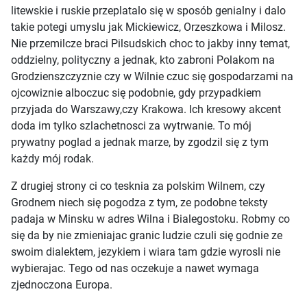
litewskie i ruskie przeplatalo się w sposób genialny i dalo
takie potegi umyslu jak Mickiewicz, Orzeszkowa i Milosz.
Nie przemilcze braci Pilsudskich choc to jakby inny temat,
oddzielny, polityczny a jednak, kto zabroni Polakom na
Grodzienszczyznie czy w Wilnie czuc się gospodarzami na
ojcowiznie alboczuc się podobnie, gdy przypadkiem
przyjada do Warszawy,czy Krakowa. Ich kresowy akcent
doda im tylko szlachetnosci za wytrwanie. To mój
prywatny poglad a jednak marze, by zgodzil się z tym
każdy mój rodak.
Z drugiej strony ci co tesknia za polskim Wilnem, czy
Grodnem niech się pogodza z tym, ze podobne teksty
padaja w Minsku w adres Wilna i Bialegostoku. Robmy co
się da by nie zmieniajac granic ludzie czuli się godnie ze
swoim dialektem, jezykiem i wiara tam gdzie wyrosli nie
wybierajac. Tego od nas oczekuje a nawet wymaga
zjednoczona Europa.