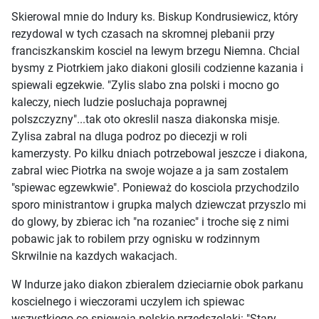
Skierowal mnie do Indury ks. Biskup Kondrusiewicz, który
rezydowal w tych czasach na skromnej plebanii przy
franciszkanskim kosciel na lewym brzegu Niemna. Chcial
bysmy z Piotrkiem jako diakoni glosili codzienne kazania i
spiewali egzekwie. "Zylis slabo zna polski i mocno go
kaleczy, niech ludzie posluchaja poprawnej
polszczyzny"...tak oto okreslil nasza diakonska misje.
Zylisa zabral na dluga podroz po diecezji w roli
kamerzysty. Po kilku dniach potrzebowal jeszcze i diakona,
zabral wiec Piotrka na swoje wojaze a ja sam zostalem
"spiewac egzewkwie". Ponieważ do kosciola przychodzilo
sporo ministrantow i grupka malych dziewczat przyszlo mi
do glowy, by zbierac ich "na rozaniec" i troche się z nimi
pobawic jak to robilem przy ognisku w rodzinnym
Skrwilnie na kazdych wakacjach.
W Indurze jako diakon zbieralem dzieciarnie obok parkanu
koscielnego i wieczorami uczylem ich spiewac
wszystkiego co spiewaja polskie przedszolaki: "Stary