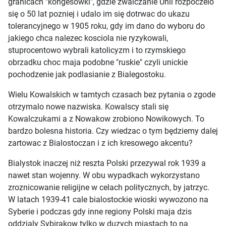
granicach "kongesowki", gdzie zwalczanie Unii rozpoczelo
się o 50 lat pozniej i udalo im się dotrwac do ukazu
tolerancyjnego w 1905 roku, gdy im dano do wyboru do
jakiego chca nalezec kosciola nie ryzykowali,
stuprocentowo wybrali katolicyzm i to rzymskiego
obrzadku choc maja podobne "ruskie" czyli unickie
pochodzenie jak podlasianie z Bialegostoku.
Wielu Kowalskich w tamtych czasach bez pytania o zgode
otrzymalo nowe nazwiska. Kowalscy stali się
Kowalczukami a z Nowakow zrobiono Nowikowych. To
bardzo bolesna historia. Czy wiedzac o tym będziemy dalej
zartowac z Bialostoczan i z ich kresowego akcentu?
Bialystok inaczej niż reszta Polski przezywal rok 1939 a
nawet stan wojenny. W obu wypadkach wykorzystano
zroznicowanie religijne w celach politycznych, by jatrzyc.
W latach 1939-41 cale bialostockie wioski wywozono na
Syberie i podczas gdy inne regiony Polski maja dzis
oddzialy Sybirakow tylko w duzych miastach to na