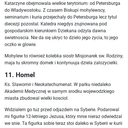
Katarzyne obejmowala wielkie terytorium: od Petersburga
do Wladywostoku. Z czasem Biskupi mohylewscy,
seminarium i kuria przejechaly do Petersburga lecz tytul
diecezji pozostal. Katedra niegdys zrujnowana pod
gospodarskim kierunkiem Dziekana odzyla dawna
swietnoscia. Nie da się ukryc to dzielo jego zycia, to jego
oczko w glowie.
Mohylew to również kolebka siostr Misjonarek sw. Rodziny,
maja tu skromny domek i kontynuuja dziela zalozycielki.
11. Homel
Ks. Slawomir i Neokatechumenat. W parku niedaleko
Akademii Medycznej w samym srodku wojewodzkiego
miasta zbudowal wielki kosciol.
Widzialem go tuz przed odjazdem na Syberie. Podarowal
mi figurke 12-letniego Jezusa, który mnie nieraz odwiedzal
we snie. Ta figurka sobie teraz stoi daleko w Syberii w kurii