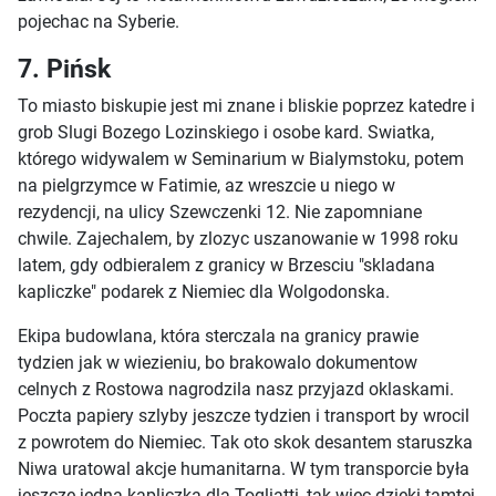
pojechac na Syberie.
7. Pińsk
To miasto biskupie jest mi znane i bliskie poprzez katedre i
grob Slugi Bozego Lozinskiego i osobe kard. Swiatka,
którego widywalem w Seminarium w Bialymstoku, potem
na pielgrzymce w Fatimie, az wreszcie u niego w
rezydencji, na ulicy Szewczenki 12. Nie zapomniane
chwile. Zajechalem, by zlozyc uszanowanie w 1998 roku
latem, gdy odbieralem z granicy w Brzesciu "skladana
kapliczke" podarek z Niemiec dla Wolgodonska.
Ekipa budowlana, która sterczala na granicy prawie
tydzien jak w wiezieniu, bo brakowalo dokumentow
celnych z Rostowa nagrodzila nasz przyjazd oklaskami.
Poczta papiery szlyby jeszcze tydzien i transport by wrocil
z powrotem do Niemiec. Tak oto skok desantem staruszka
Niwa uratowal akcje humanitarna. W tym transporcie była
jeszcze jedna kapliczka dla Togliatti, tak wiec dzieki tamtej