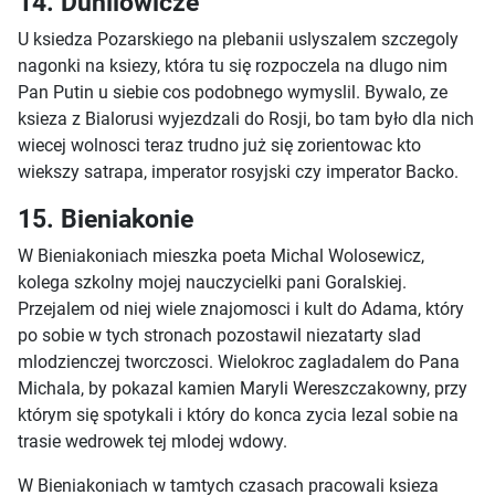
14. Dunilowicze
U ksiedza Pozarskiego na plebanii uslyszalem szczegoly
nagonki na ksiezy, która tu się rozpoczela na dlugo nim
Pan Putin u siebie cos podobnego wymyslil. Bywalo, ze
ksieza z Bialorusi wyjezdzali do Rosji, bo tam było dla nich
wiecej wolnosci teraz trudno już się zorientowac kto
wiekszy satrapa, imperator rosyjski czy imperator Backo.
15. Bieniakonie
W Bieniakoniach mieszka poeta Michal Wolosewicz,
kolega szkolny mojej nauczycielki pani Goralskiej.
Przejalem od niej wiele znajomosci i kult do Adama, który
po sobie w tych stronach pozostawil niezatarty slad
mlodzienczej tworczosci. Wielokroc zagladalem do Pana
Michala, by pokazal kamien Maryli Wereszczakowny, przy
którym się spotykali i który do konca zycia lezal sobie na
trasie wedrowek tej mlodej wdowy.
W Bieniakoniach w tamtych czasach pracowali ksieza