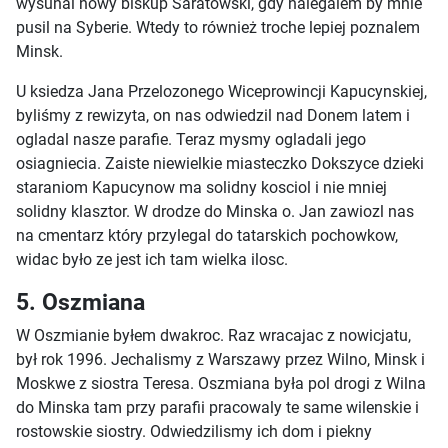
wysunal nowy biskup Saratowski, gdy nalegalem by mnie
pusil na Syberie. Wtedy to również troche lepiej poznalem
Minsk.
U ksiedza Jana Przelozonego Wiceprowincji Kapucynskiej,
byliśmy z rewizyta, on nas odwiedzil nad Donem latem i
ogladal nasze parafie. Teraz mysmy ogladali jego
osiagniecia. Zaiste niewielkie miasteczko Dokszyce dzieki
staraniom Kapucynow ma solidny kosciol i nie mniej
solidny klasztor. W drodze do Minska o. Jan zawiozl nas
na cmentarz który przylegal do tatarskich pochowkow,
widac było ze jest ich tam wielka ilosc.
5. Oszmiana
W Oszmianie byłem dwakroc. Raz wracajac z nowicjatu,
był rok 1996. Jechalismy z Warszawy przez Wilno, Minsk i
Moskwe z siostra Teresa. Oszmiana była pol drogi z Wilna
do Minska tam przy parafii pracowaly te same wilenskie i
rostowskie siostry. Odwiedzilismy ich dom i piekny