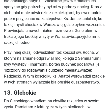
bialoruskiego narybku. Wielokroc jeszcze miałem ich
spotykac gdy potrzebny był mi w podrozy nocleg. Ktos z
nich miał mnie odwiedzic z rekolekcjami, by ewentualnie
potem przyjechac na zastepstwo. Ks. Jan sklanial się ku
takiej mysli chociaz w Warszawie, gdzie byłem wczesnie u
Prowincjala a nawet miałem rozmowe z Generalem w
trakcie jego krotkiej wizyty w Warszawie...przyjeto mnie
raczej chlodno.
Przy innej okazji odwiedzilem tez kosciol sw. Rocha, w
którym na zmiane odprawial mój kolega z Seminarium i
były wystepy Filharmonii, bo ten budynek podarowal je
"szczodry do rozdawania cudzego mienia"Zwiazek
Radziecki. W tym kosciolku ks. Anatol wprowadzil rzadkie
w tych stronach wylacznie bialoruskie duszpasterstwo.
13. Głebokie
Do Glebokiego wpadlem na chwilke raz jeden w swoim
zyciu. Pamietam z lektury, ze w tych okolicach i w