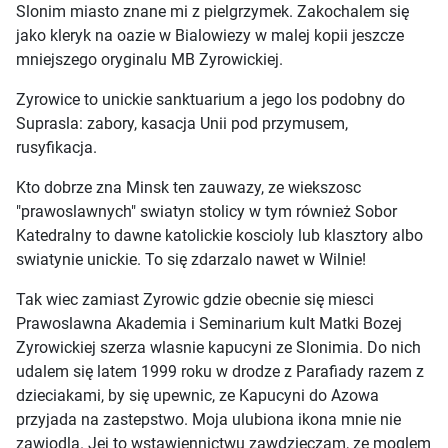
Slonim miasto znane mi z pielgrzymek. Zakochalem się
jako kleryk na oazie w Bialowiezy w malej kopii jeszcze
mniejszego oryginalu MB Zyrowickiej.
Zyrowice to unickie sanktuarium a jego los podobny do
Suprasla: zabory, kasacja Unii pod przymusem,
rusyfikacja.
Kto dobrze zna Minsk ten zauwazy, ze wiekszosc
"prawoslawnych" swiatyn stolicy w tym również Sobor
Katedralny to dawne katolickie koscioly lub klasztory albo
swiatynie unickie. To się zdarzalo nawet w Wilnie!
Tak wiec zamiast Zyrowic gdzie obecnie się miesci
Prawoslawna Akademia i Seminarium kult Matki Bozej
Zyrowickiej szerza wlasnie kapucyni ze Slonimia. Do nich
udalem się latem 1999 roku w drodze z Parafiady razem z
dzieciakami, by się upewnic, ze Kapucyni do Azowa
przyjada na zastepstwo. Moja ulubiona ikona mnie nie
zawiodla. Jej to wstawiennictwu zawdzieczam, ze moglem