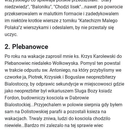
niedzwiedz", "Baloniku", "Chodzi lisek"...nawet po powrocie
przekserowalem w malutkim formacie i zadedykowalem
im niektóre krotkie wiersze z tomiku "Katechizm Malego
Polaka"z wierszykami i odeslalem, by nie przestaly się
uczyc.
2. Plebanowce
Po roku na wakacje zaprosil mnie ks. Krzys Karolewski do
Plebanowiec niedaleko Wolkowyska. Pomysl ten powstal
w trakcie odpustu sw. Antoniego, na który przybylismy we
czworke ja, Piotrek, Krzysiek i Boguslaw neoprezbiterzy
Bialostoccy, by odprawic sekundycje w miejscowosci gdzie
jako neoprezbiter był wikariuszem Sluga Bozy ksiadz
Fordon, budowniczy kosciola w Dabrowie
Bialostockiej...Przyjechalem w polowie sierpnia gdy byłem
sam na Dolistowskiej parafii a pozostali ksieza na
wakacjach. Trwaly zniwa, ludzi do kosciola chodzilo
niewiele...Bardzo mi zalezalo na tej sprawie wiec