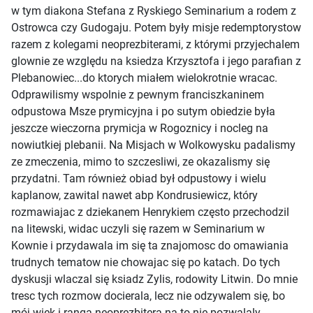
w tym diakona Stefana z Ryskiego Seminarium a rodem z
Ostrowca czy Gudogaju. Potem były misje redemptorystow
razem z kolegami neoprezbiterami, z którymi przyjechalem
glownie ze względu na ksiedza Krzysztofa i jego parafian z
Plebanowiec...do ktorych miałem wielokrotnie wracac.
Odprawilismy wspolnie z pewnym franciszkaninem
odpustowa Msze prymicyjna i po sutym obiedzie była
jeszcze wieczorna prymicja w Rogoznicy i nocleg na
nowiutkiej plebanii. Na Misjach w Wolkowysku padalismy
ze zmeczenia, mimo to szczesliwi, ze okazalismy się
przydatni. Tam również obiad był odpustowy i wielu
kaplanow, zawital nawet abp Kondrusiewicz, który
rozmawiajac z dziekanem Henrykiem często przechodzil
na litewski, widac uczyli się razem w Seminarium w
Kownie i przydawala im się ta znajomosc do omawiania
trudnych tematow nie chowajac się po katach. Do tych
dyskusji wlaczal się ksiadz Zylis, rodowity Litwin. Do mnie
tresc tych rozmow docierala, lecz nie odzywalem się, bo
mój wiek i ranga neoprezbitera na to nie pozwalaly.