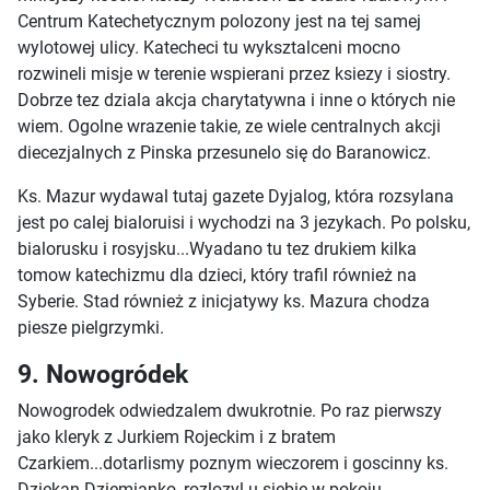
Centrum Katechetycznym polozony jest na tej samej
wylotowej ulicy. Katecheci tu wyksztalceni mocno
rozwineli misje w terenie wspierani przez ksiezy i siostry.
Dobrze tez dziala akcja charytatywna i inne o których nie
wiem. Ogolne wrazenie takie, ze wiele centralnych akcji
diecezjalnych z Pinska przesunelo się do Baranowicz.
Ks. Mazur wydawal tutaj gazete Dyjalog, która rozsylana
jest po calej bialoruisi i wychodzi na 3 jezykach. Po polsku,
bialorusku i rosyjsku...Wyadano tu tez drukiem kilka
tomow katechizmu dla dzieci, który trafil również na
Syberie. Stad również z inicjatywy ks. Mazura chodza
piesze pielgrzymki.
9. Nowogródek
Nowogrodek odwiedzalem dwukrotnie. Po raz pierwszy
jako kleryk z Jurkiem Rojeckim i z bratem
Czarkiem...dotarlismy poznym wieczorem i goscinny ks.
Dziekan Dziemianko, rozlozyl u siebie w pokoju