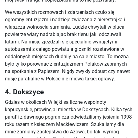
We wszystkich rozmowach i zdarzeniach czulo się
ogromny entuzjazm i nadzieje zwiazana z pierestrojka i
wlaszcza wolnoscia sumienia. Ludzie chwytali w pluca
powietrze wiary nadrabiajac brak tlenu jaki odczuwali
latami. Na misje zjezdzali się specjalnie wynajetymi
autobusami z calego powiatu a glosniki rozstawione w
oddalonych miejscach dudnily na cale miasto. To można
było tylko porownac z entuzjazmem Polakow zebranych
na spotkanie z Papiezem. Nigdy zwykly odpust czy nawet
misje parafialne w Polsce nie miewa takiej oprawy.
4. Dokszyce
Gdzies w okolicach Wilejki sa liczne wspolnoty
kapucynskie, prowincjal mieszka w Dokszycach. Kilka tych
parafii z dawnego pogranicza odwiedzilismy jesienia 1998
roku razem z ksiedzem Mackiewiczem. Szukalismy dla
mnie zamiany-zastepstwa do Azowa, bo taki wymog