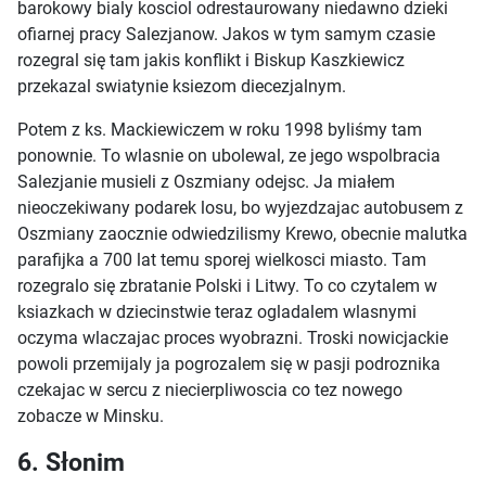
barokowy bialy kosciol odrestaurowany niedawno dzieki
ofiarnej pracy Salezjanow. Jakos w tym samym czasie
rozegral się tam jakis konflikt i Biskup Kaszkiewicz
przekazal swiatynie ksiezom diecezjalnym.
Potem z ks. Mackiewiczem w roku 1998 byliśmy tam
ponownie. To wlasnie on ubolewal, ze jego wspolbracia
Salezjanie musieli z Oszmiany odejsc. Ja miałem
nieoczekiwany podarek losu, bo wyjezdzajac autobusem z
Oszmiany zaocznie odwiedzilismy Krewo, obecnie malutka
parafijka a 700 lat temu sporej wielkosci miasto. Tam
rozegralo się zbratanie Polski i Litwy. To co czytalem w
ksiazkach w dziecinstwie teraz ogladalem wlasnymi
oczyma wlaczajac proces wyobrazni. Troski nowicjackie
powoli przemijaly ja pogrozalem się w pasji podroznika
czekajac w sercu z niecierpliwoscia co tez nowego
zobacze w Minsku.
6. Słonim