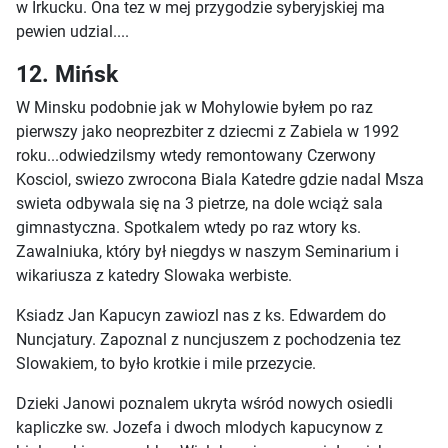
w Irkucku. Ona tez w mej przygodzie syberyjskiej ma
pewien udzial....
12. Mińsk
W Minsku podobnie jak w Mohylowie byłem po raz
pierwszy jako neoprezbiter z dziecmi z Zabiela w 1992
roku...odwiedzilsmy wtedy remontowany Czerwony
Kosciol, swiezo zwrocona Biala Katedre gdzie nadal Msza
swieta odbywala się na 3 pietrze, na dole wciąż sala
gimnastyczna. Spotkalem wtedy po raz wtory ks.
Zawalniuka, który był niegdys w naszym Seminarium i
wikariusza z katedry Slowaka werbiste.
Ksiadz Jan Kapucyn zawiozl nas z ks. Edwardem do
Nuncjatury. Zapoznal z nuncjuszem z pochodzenia tez
Slowakiem, to było krotkie i mile przezycie.
Dzieki Janowi poznalem ukryta wśród nowych osiedli
kapliczke sw. Jozefa i dwoch mlodych kapucynow z