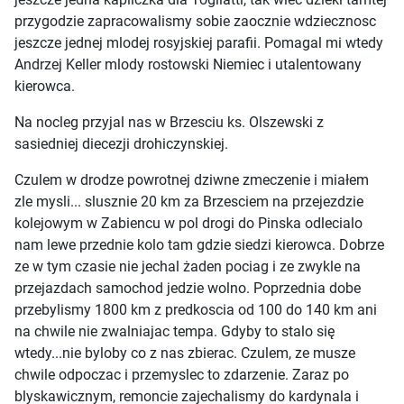
przygodzie zapracowalismy sobie zaocznie wdziecznosc
jeszcze jednej mlodej rosyjskiej parafii. Pomagal mi wtedy
Andrzej Keller mlody rostowski Niemiec i utalentowany
kierowca.
Na nocleg przyjal nas w Brzesciu ks. Olszewski z
sasiedniej diecezji drohiczynskiej.
Czulem w drodze powrotnej dziwne zmeczenie i miałem
zle mysli... slusznie 20 km za Brzesciem na przejezdzie
kolejowym w Zabiencu w pol drogi do Pinska odlecialo
nam lewe przednie kolo tam gdzie siedzi kierowca. Dobrze
ze w tym czasie nie jechal żaden pociag i ze zwykle na
przejazdach samochod jedzie wolno. Poprzednia dobe
przebylismy 1800 km z predkoscia od 100 do 140 km ani
na chwile nie zwalniajac tempa. Gdyby to stalo się
wtedy...nie byloby co z nas zbierac. Czulem, ze musze
chwile odpoczac i przemyslec to zdarzenie. Zaraz po
blyskawicznym, remoncie zajechalismy do kardynala i