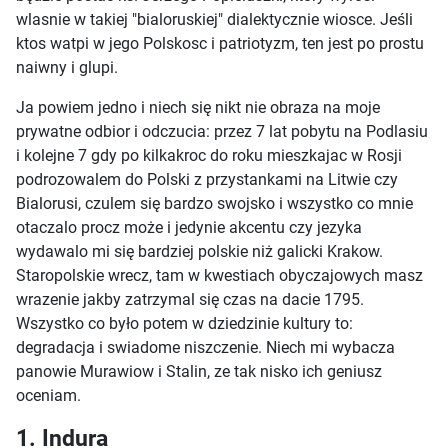
wlasnie w takiej "bialoruskiej" dialektycznie wiosce. Jeśli
ktos watpi w jego Polskosc i patriotyzm, ten jest po prostu
naiwny i glupi.
Ja powiem jedno i niech się nikt nie obraza na moje
prywatne odbior i odczucia: przez 7 lat pobytu na Podlasiu
i kolejne 7 gdy po kilkakroc do roku mieszkajac w Rosji
podrozowalem do Polski z przystankami na Litwie czy
Bialorusi, czulem się bardzo swojsko i wszystko co mnie
otaczalo procz może i jedynie akcentu czy jezyka
wydawalo mi się bardziej polskie niż galicki Krakow.
Staropolskie wrecz, tam w kwestiach obyczajowych masz
wrazenie jakby zatrzymal się czas na dacie 1795.
Wszystko co było potem w dziedzinie kultury to:
degradacja i swiadome niszczenie. Niech mi wybacza
panowie Murawiow i Stalin, ze tak nisko ich geniusz
oceniam.
1. Indura