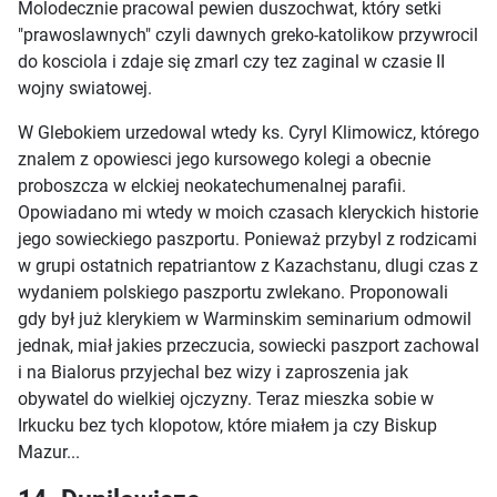
Molodecznie pracowal pewien duszochwat, który setki
"prawoslawnych" czyli dawnych greko-katolikow przywrocil
do kosciola i zdaje się zmarl czy tez zaginal w czasie II
wojny swiatowej.
W Glebokiem urzedowal wtedy ks. Cyryl Klimowicz, którego
znalem z opowiesci jego kursowego kolegi a obecnie
proboszcza w elckiej neokatechumenalnej parafii.
Opowiadano mi wtedy w moich czasach kleryckich historie
jego sowieckiego paszportu. Ponieważ przybyl z rodzicami
w grupi ostatnich repatriantow z Kazachstanu, dlugi czas z
wydaniem polskiego paszportu zwlekano. Proponowali
gdy był już klerykiem w Warminskim seminarium odmowil
jednak, miał jakies przeczucia, sowiecki paszport zachowal
i na Bialorus przyjechal bez wizy i zaproszenia jak
obywatel do wielkiej ojczyzny. Teraz mieszka sobie w
Irkucku bez tych klopotow, które miałem ja czy Biskup
Mazur...