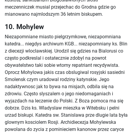
meczenniczek musial przejechac do Grodna gdzie go
mianowano najmlodszym 36 letnim biskupem.
10. Mohylew
Niezapomniane miasto pielgrzymkowe, niezapomniana
katedra... niegdys archiwum KGB... niezapomniany ks. Blin
z diecezji wloclawskiej. Urodzil się gdzies na Bialorusi co
często podkreslal i ostatecznie zdobyl na powrot
obywatelstwo taki sobie wtorny repatriant recydywista.
Oprocz Mohylowa jakis czas obslugiwal rosyjski sasiedni
Smolensk czym uradowal rodziny katynskie. Jego
nadaktywnosc jak to bywa na misjach, odbila się na
zdrowiu. Często slyszalem o jego niedomaganiach i
wyjazdach na leczenie do Polski. Z Boza pomoca ma się
dobrze. Dzis ks. Wladyslaw mieszka w Witebsku i pelni
urzad biskupi. Katedra sw. Stanislawa prze dlugie lata była
glownym kosciolem Rosji. Archidiecezja Mohylewska
powolana do zycia z pominieciem kanonow przez caryce