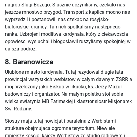
nagrob Slugi Bozego. Slusznie uczynilismy, czekalo nas
jeszcze mnostwo przygod. Transport z kaplica mocno nas
wyprzedzil i postanowili nas czekac na rosyjsko-
bialoruskiej granicy. Tam ich spotkalismy nastepnego
ranka. Uzbrojeni modlitwa kardynala, który z ciekawoscia
opowiesci wysluchal i blogoslawil ruszylismy spokojniej w
dalsza podroz.
8. Baranowicze
Ulubione miasto kardynala. Tutaj rezydowal dlugie lata
prowincjal wszystkich werbistow w calym dawnym ZSRR a
mój przelozony jako Biskup w Irkucku, ks. Jerzy Mazur
budowniczy i organizator. Na malym poletku stoi sobie
wielka swiatynia MB Fatimskiej i klasztor siostr Misjonarek
Sw. Rodziny.
Siostry maja tutaj nowicjat i paralelna z Werbistami
strukture obejmujaca ogromne terytorium. Niewiele
mniejszy kosciol ksiezy Werbistow ze studio radiowym i