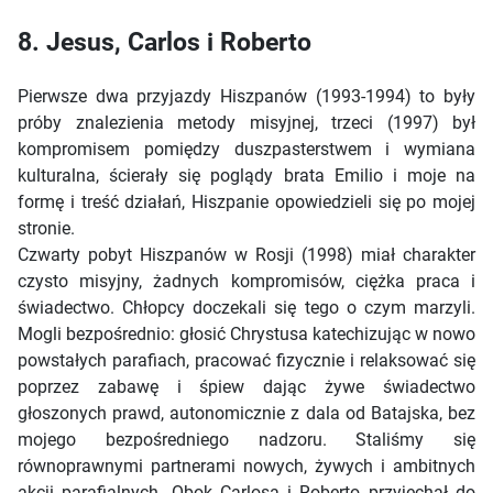
8. Jesus, Carlos i Roberto
Pierwsze dwa przyjazdy Hiszpanów (1993-1994) to były
próby znalezienia metody misyjnej, trzeci (1997) był
kompromisem pomiędzy duszpasterstwem i wymiana
kulturalna, ścierały się poglądy brata Emilio i moje na
formę i treść działań, Hiszpanie opowiedzieli się po mojej
stronie.
Czwarty pobyt Hiszpanów w Rosji (1998) miał charakter
czysto misyjny, żadnych kompromisów, ciężka praca i
świadectwo. Chłopcy doczekali się tego o czym marzyli.
Mogli bezpośrednio: głosić Chrystusa katechizując w nowo
powstałych parafiach, pracować fizycznie i relaksować się
poprzez zabawę i śpiew dając żywe świadectwo
głoszonych prawd, autonomicznie z dala od Batajska, bez
mojego bezpośredniego nadzoru. Staliśmy się
równoprawnymi partnerami nowych, żywych i ambitnych
akcji parafialnych. Obok Carlosa i Roberto przyjechał do