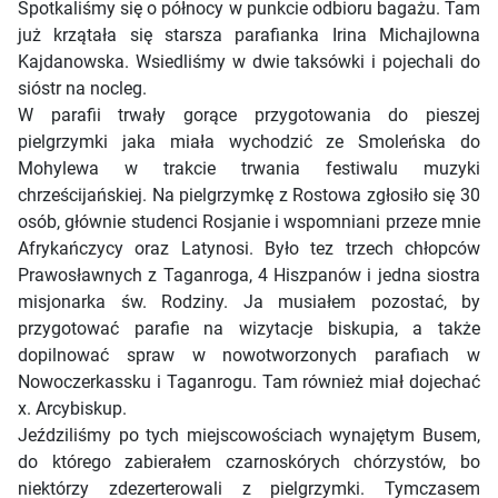
Spotkaliśmy się o północy w punkcie odbioru bagażu. Tam
już krzątała się starsza parafianka Irina Michajlowna
Kajdanowska. Wsiedliśmy w dwie taksówki i pojechali do
sióstr na nocleg.
W parafii trwały gorące przygotowania do pieszej
pielgrzymki jaka miała wychodzić ze Smoleńska do
Mohylewa w trakcie trwania festiwalu muzyki
chrześcijańskiej. Na pielgrzymkę z Rostowa zgłosiło się 30
osób, głównie studenci Rosjanie i wspomniani przeze mnie
Afrykańczycy oraz Latynosi. Było tez trzech chłopców
Prawosławnych z Taganroga, 4 Hiszpanów i jedna siostra
misjonarka św. Rodziny. Ja musiałem pozostać, by
przygotować parafie na wizytacje biskupia, a także
dopilnować spraw w nowotworzonych parafiach w
Nowoczerkassku i Taganrogu. Tam również miał dojechać
x. Arcybiskup.
Jeździliśmy po tych miejscowościach wynajętym Busem,
do którego zabierałem czarnoskórych chórzystów, bo
niektórzy zdezerterowali z pielgrzymki. Tymczasem