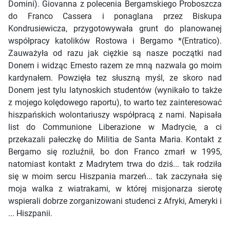
Domini). Giovanna z polecenia Bergamskiego Proboszcza
do Franco Cassera i ponaglana przez Biskupa
Kondrusiewicza, przygotowywała grunt do planowanej
współpracy katolików Rostowa i Bergamo *(Entratico).
Zauważyła od razu jak ciężkie są nasze początki nad
Donem i widząc Ernesto razem ze mną nazwala go moim
kardynałem. Powzięła tez słuszną myśl, ze skoro nad
Donem jest tylu latynoskich studentów (wynikało to także
z mojego kolędowego raportu), to warto tez zainteresować
hiszpańskich wolontariuszy współpracą z nami. Napisała
list do Communione Liberazione w Madrycie, a ci
przekazali pałeczkę do Militia de Santa Maria. Kontakt z
Bergamo się rozluźnił, bo don Franco zmarł w 1995,
natomiast kontakt z Madrytem trwa do dziś... tak rodziła
się w moim sercu Hiszpania marzeń... tak zaczynała się
moja walka z wiatrakami, w której misjonarza sierotę
wspierali dobrze zorganizowani studenci z Afryki, Ameryki i
... Hiszpanii.