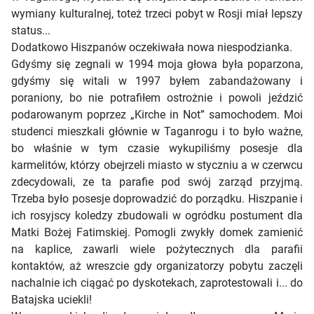
wymiany kulturalnej, toteż trzeci pobyt w Rosji miał lepszy
status...
Dodatkowo Hiszpanów oczekiwała nowa niespodzianka.
Gdyśmy się zegnali w 1994 moja głowa była poparzona,
gdyśmy się witali w 1997 byłem zabandażowany i
poraniony, bo nie potrafiłem ostrożnie i powoli jeździć
podarowanym poprzez „Kirche in Not” samochodem. Moi
studenci mieszkali głównie w Taganrogu i to było ważne,
bo właśnie w tym czasie wykupiliśmy posesje dla
karmelitów, którzy obejrzeli miasto w styczniu a w czerwcu
zdecydowali, ze ta parafie pod swój zarząd przyjmą.
Trzeba było posesje doprowadzić do porządku. Hiszpanie i
ich rosyjscy koledzy zbudowali w ogródku postument dla
Matki Bożej Fatimskiej. Pomogli zwykły domek zamienić
na kaplice, zawarli wiele pożytecznych dla parafii
kontaktów, aż wreszcie gdy organizatorzy pobytu zaczęli
nachalnie ich ciągać po dyskotekach, zaprotestowali i... do
Batajska uciekli!