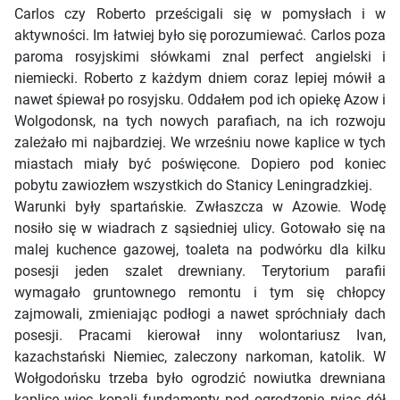
Carlos czy Roberto prześcigali się w pomysłach i w
aktywności. Im łatwiej było się porozumiewać. Carlos poza
paroma rosyjskimi słówkami znal perfect angielski i
niemiecki. Roberto z każdym dniem coraz lepiej mówił a
nawet śpiewał po rosyjsku. Oddałem pod ich opiekę Azow i
Wolgodonsk, na tych nowych parafiach, na ich rozwoju
zależało mi najbardziej. We wrześniu nowe kaplice w tych
miastach miały być poświęcone. Dopiero pod koniec
pobytu zawiozłem wszystkich do Stanicy Leningradzkiej.
Warunki były spartańskie. Zwłaszcza w Azowie. Wodę
nosiło się w wiadrach z sąsiedniej ulicy. Gotowało się na
malej kuchence gazowej, toaleta na podwórku dla kilku
posesji jeden szalet drewniany. Terytorium parafii
wymagało gruntownego remontu i tym się chłopcy
zajmowali, zmieniając podłogi a nawet spróchniały dach
posesji. Pracami kierował inny wolontariusz Ivan,
kazachstański Niemiec, zaleczony narkoman, katolik. W
Wołgodońsku trzeba było ogrodzić nowiutka drewniana
kaplice wiec kopali fundamenty pod ogrodzenie ryjąc dół