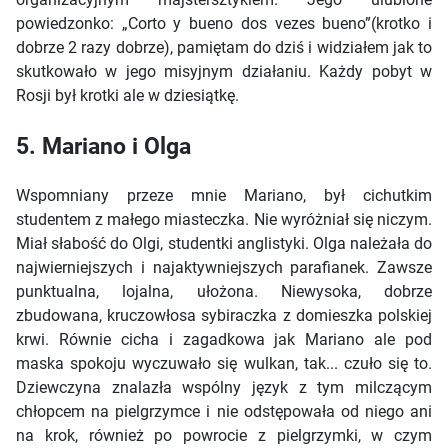
powiedzonko: „Corto y bueno dos vezes bueno”(krotko i
dobrze 2 razy dobrze), pamiętam do dziś i widziałem jak to
skutkowało w jego misyjnym działaniu. Każdy pobyt w
Rosji był krotki ale w dziesiątkę.
5. Mariano i Olga
Wspomniany przeze mnie Mariano, był cichutkim
studentem z małego miasteczka. Nie wyróżniał się niczym.
Miał słabość do Olgi, studentki anglistyki. Olga należała do
najwierniejszych i najaktywniejszych parafianek. Zawsze
punktualna, lojalna, ułożona. Niewysoka, dobrze
zbudowana, kruczowłosa sybiraczka z domieszka polskiej
krwi. Równie cicha i zagadkowa jak Mariano ale pod
maska spokoju wyczuwało się wulkan, tak... czuło się to.
Dziewczyna znalazła wspólny język z tym milczącym
chłopcem na pielgrzymce i nie odstępowała od niego ani
na krok, również po powrocie z pielgrzymki, w czym