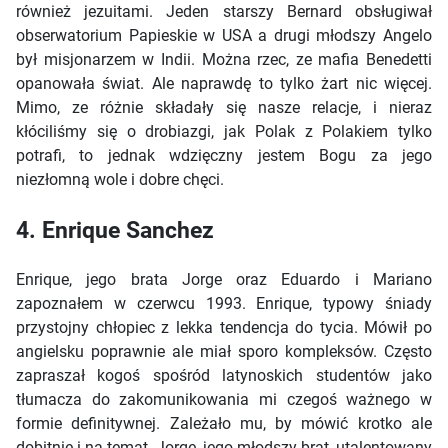
również jezuitami. Jeden starszy Bernard obsługiwał
obserwatorium Papieskie w USA a drugi młodszy Angelo
był misjonarzem w Indii. Można rzec, ze mafia Benedetti
opanowała świat. Ale naprawdę to tylko żart nic więcej.
Mimo, ze różnie składały się nasze relacje, i nieraz
kłóciliśmy się o drobiazgi, jak Polak z Polakiem tylko
potrafi, to jednak wdzięczny jestem Bogu za jego
niezłomną wole i dobre chęci.
4. Enrique Sanchez
Enrique, jego brata Jorge oraz Eduardo i Mariano
zapoznałem w czerwcu 1993. Enrique, typowy śniady
przystojny chłopiec z lekka tendencja do tycia. Mówił po
angielsku poprawnie ale miał sporo kompleksów. Często
zapraszał kogoś spośród latynoskich studentów jako
tłumacza do zakomunikowania mi czegoś ważnego w
formie definitywnej. Zależało mu, by mówić krotko ale
dobitnie i na temat. Jorge, jego młodszy brat, utalentowany