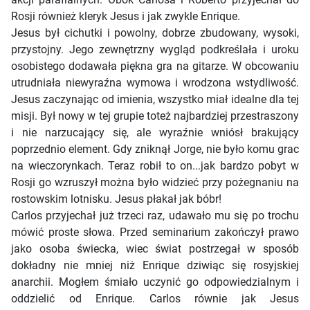
Rosji również kleryk Jesus i jak zwykle Enrique.
Jesus był cichutki i powolny, dobrze zbudowany, wysoki,
przystojny. Jego zewnętrzny wygląd podkreślała i uroku
osobistego dodawała piękna gra na gitarze. W obcowaniu
utrudniała niewyraźna wymowa i wrodzona wstydliwość.
Jesus zaczynając od imienia, wszystko miał idealne dla tej
misji. Był nowy w tej grupie toteż najbardziej przestraszony
i nie narzucający się, ale wyraźnie wniósł brakujący
poprzednio element. Gdy zniknął Jorge, nie było komu grac
na wieczorynkach. Teraz robił to on...jak bardzo pobyt w
Rosji go wzruszył można było widzieć przy pożegnaniu na
rostowskim lotnisku. Jesus płakał jak bóbr!
Carlos przyjechał już trzeci raz, udawało mu się po trochu
mówić proste słowa. Przed seminarium zakończył prawo
jako osoba świecka, wiec świat postrzegał w sposób
dokładny nie mniej niż Enrique dziwiąc się rosyjskiej
anarchii. Mogłem śmiało uczynić go odpowiedzialnym i
oddzielić od Enrique. Carlos równie jak Jesus