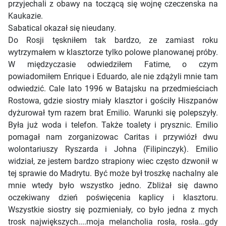
przyjechali z obawy na toczącą się wojnę czeczenska na
Kaukazie.
Sabatical okazał się nieudany.
Do Rosji tęskniłem tak bardzo, ze zamiast roku
wytrzymałem w klasztorze tylko polowe planowanej próby.
W międzyczasie odwiedziłem Fatime, o czym
powiadomiłem Enrique i Eduardo, ale nie zdążyli mnie tam
odwiedzić. Cale lato 1996 w Batajsku na przedmieściach
Rostowa, gdzie siostry miały klasztor i gościły Hiszpanów
dyżurował tym razem brat Emilio. Warunki się polepszyły.
Była już woda i telefon. Także toalety i prysznic. Emilio
pomagał nam zorganizowac Caritas i przywiózł dwu
wolontariuszy Ryszarda i Johna (Filipinczyk). Emilio
widział, ze jestem bardzo strapiony wiec często dzwonił w
tej sprawie do Madrytu. Być może był troszkę nachalny ale
mnie wtedy było wszystko jedno. Zbliżał się dawno
oczekiwany dzień poświęcenia kaplicy i klasztoru.
Wszystkie siostry się pozmieniały, co było jedna z mych
trosk największych....moja melancholia rosła, rosła...gdy