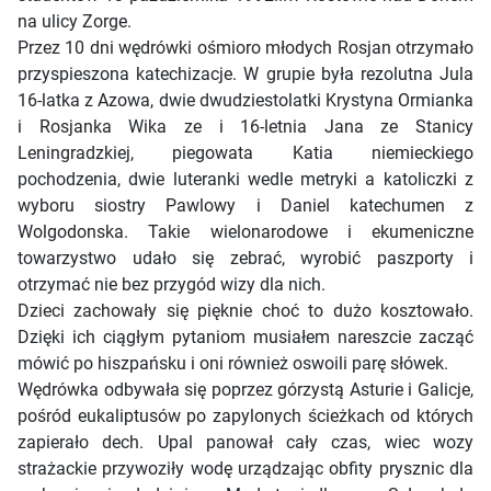
na ulicy Zorge.
Przez 10 dni wędrówki ośmioro młodych Rosjan otrzymało
przyspieszona katechizacje. W grupie była rezolutna Jula
16-latka z Azowa, dwie dwudziestolatki Krystyna Ormianka
i Rosjanka Wika ze i 16-letnia Jana ze Stanicy
Leningradzkiej, piegowata Katia niemieckiego
pochodzenia, dwie luteranki wedle metryki a katoliczki z
wyboru siostry Pawlowy i Daniel katechumen z
Wolgodonska. Takie wielonarodowe i ekumeniczne
towarzystwo udało się zebrać, wyrobić paszporty i
otrzymać nie bez przygód wizy dla nich.
Dzieci zachowały się pięknie choć to dużo kosztowało.
Dzięki ich ciągłym pytaniom musiałem nareszcie zacząć
mówić po hiszpańsku i oni również oswoili parę słówek.
Wędrówka odbywała się poprzez górzystą Asturie i Galicje,
pośród eukaliptusów po zapylonych ścieżkach od których
zapierało dech. Upal panował cały czas, wiec wozy
strażackie przywoziły wodę urządzając obfity prysznic dla