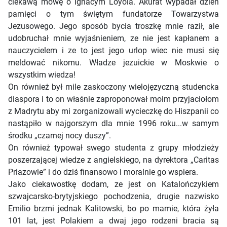
ciekawą mowę o Ignacym Loyola. Akurat wypadał dzień
pamięci o tym świętym fundatorze Towarzystwa
Jezusowego. Jego sposób bycia troszkę mnie raził, ale
udobruchał mnie wyjaśnieniem, ze nie jest kapłanem a
nauczycielem i ze to jest jego urlop wiec nie musi się
meldować nikomu. Władze jezuickie w Moskwie o
wszystkim wiedza!
On również był mile zaskoczony wielojęzyczną studencka
diaspora i to on właśnie zaproponował moim przyjaciołom
z Madrytu aby mi zorganizowali wycieczkę do Hiszpanii co
nastąpiło w najgorszym dla mnie 1996 roku...w samym
środku „czarnej nocy duszy”.
On również typował swego studenta z grupy młodzieży
poszerzającej wiedze z angielskiego, na dyrektora „Caritas
Priazowie” i do dziś finansowo i moralnie go wspiera.
Jako ciekawostkę dodam, ze jest on Katalończykiem
szwajcarsko-brytyjskiego pochodzenia, drugie nazwisko
Emilio brzmi jednak Kalitowski, bo po mamie, która żyła
101 lat, jest Polakiem a dwaj jego rodzeni bracia są