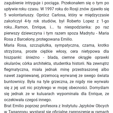
zagubienie intryguje i pociąga. Przekonałem się o tym po
upływie roku czasu. W 1997 roku do Rosji znów zjawiło się
5 wolontariuszy. Oprócz Carlosa, który w międzyczasie
zakończył 4-ty rok studiów, był Roberto Lopez z 1-go
roku...Ramon, Enrique, i... tu niespodzianka: po raz
pierwszy dziewczyna i tym razem spoza Madrytu - Maria
Rosa z Barcelony, protegowana Emilio.
Maria Rosa, szczuplutka, sympatyczna, czarna, krotko
strzyżona, proste ciężkie włosy, cera nietypowa dla
hiszpanki: śnieżno - blada, ciemne okrągłe oprawki
okularów, córka architekta, studentka historii. Na zewnątrz
flegmatyczna, miała jednak minę przestraszonej albo
nawet zagniewanej, przemocą wyrwanej ze swego świata
buntownicy. Była na tyle grzeczna, ze nigdy nie wyrwało
się z jej ust nic przykrego w mojej obecności. Domyślam
się jednak ze w kuluarach wypominała dla Enrique, ze
oczekiwała czegoś innego.
Brat Emilio poprzez profesora z Instytutu Języków Obcych
w Taganrogu, wystarał się oficjalne zaproszenie w ramach