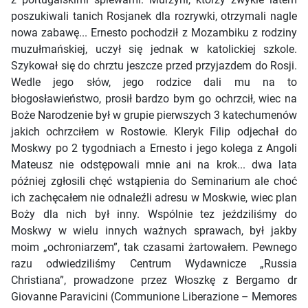
poszukiwali tanich Rosjanek dla rozrywki, otrzymali nagle
nowa zabawę... Ernesto pochodził z Mozambiku z rodziny
muzułmańskiej, uczył się jednak w katolickiej szkole.
Szykował się do chrztu jeszcze przed przyjazdem do Rosji.
Wedle jego słów, jego rodzice dali mu na to
błogosławieństwo, prosił bardzo bym go ochrzcił, wiec na
Boże Narodzenie był w grupie pierwszych 3 katechumenów
jakich ochrzciłem w Rostowie. Kleryk Filip odjechał do
Moskwy po 2 tygodniach a Ernesto i jego kolega z Angoli
Mateusz nie odstępowali mnie ani na krok... dwa lata
później zgłosili chęć wstąpienia do Seminarium ale choć
ich zachęcałem nie odnaleźli adresu w Moskwie, wiec plan
Boży dla nich był inny. Wspólnie tez jeździliśmy do
Moskwy w wielu innych ważnych sprawach, był jakby
moim „ochroniarzem”, tak czasami żartowałem. Pewnego
razu odwiedziliśmy Centrum Wydawnicze „Russia
Christiana”, prowadzone przez Włoszkę z Bergamo dr
Giovanne Paravicini (Communione Liberazione – Memores