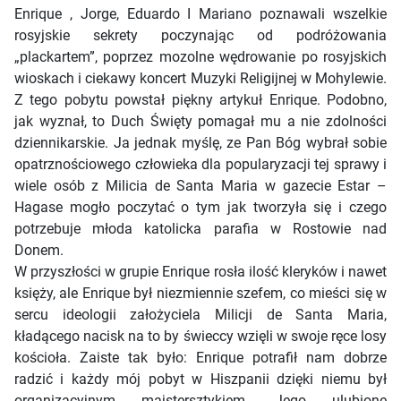
Enrique , Jorge, Eduardo I Mariano poznawali wszelkie
rosyjskie sekrety poczynając od podróżowania
„plackartem”, poprzez mozolne wędrowanie po rosyjskich
wioskach i ciekawy koncert Muzyki Religijnej w Mohylewie.
Z tego pobytu powstał piękny artykuł Enrique. Podobno,
jak wyznał, to Duch Święty pomagał mu a nie zdolności
dziennikarskie. Ja jednak myślę, ze Pan Bóg wybrał sobie
opatrznościowego człowieka dla popularyzacji tej sprawy i
wiele osób z Milicia de Santa Maria w gazecie Estar –
Hagase mogło poczytać o tym jak tworzyła się i czego
potrzebuje młoda katolicka parafia w Rostowie nad
Donem.
W przyszłości w grupie Enrique rosła ilość kleryków i nawet
księży, ale Enrique był niezmiennie szefem, co mieści się w
sercu ideologii założyciela Milicji de Santa Maria,
kładącego nacisk na to by świeccy wzięli w swoje ręce losy
kościoła. Zaiste tak było: Enrique potrafił nam dobrze
radzić i każdy mój pobyt w Hiszpanii dzięki niemu był
organizacyjnym majstersztykiem. Jego ulubione