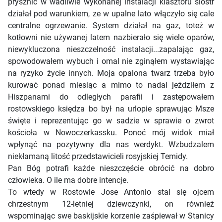
prysznic w wadliwie wykonanej instalacji klasztoru sióstr
działał pod warunkiem, ze w upalne lato włączyło się cale
centralne ogrzewanie. System działał na gaz, toteż w
kotłowni nie używanej latem nazbierało się wiele oparów,
niewykluczona nieszczelność instalacji...zapalając gaz,
spowodowałem wybuch i omal nie zginąłem wystawiając
na ryzyko życie innych. Moja opalona twarz trzeba było
kurować ponad miesiąc a mimo to nadal jeździłem z
Hiszpanami do odległych parafii i zastępowałem
rostowskiego księdza bo był na urlopie sprawując Msze
święte i reprezentując go w sadzie w sprawie o zwrot
kościoła w Nowoczerkassku. Ponoć mój widok miał
wpłynąć na pozytywny dla nas werdykt. Wzbudzalem
niekłamaną litość przedstawicieli rosyjskiej Temidy.
Pan Bóg potrafi każde nieszczęście obrócić na dobro
człowieka. O ile ma dobre intencje.
To wtedy w Rostowie Jose Antonio stal się ojcem
chrzestnym 12-letniej dziewczynki, on również
wspominając swe baskijskie korzenie zaśpiewał w Stanicy