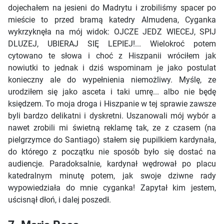
dojechałem na jesieni do Madrytu i zrobiliśmy spacer po
mieście to przed bramą katedry Almudena, Cyganka
wykrzyknęła na mój widok: OJCZE JEDZ WIECEJ, SPIJ
DLUZEJ, UBIERAJ SIĘ LEPIEJ!... Wielokroć potem
cytowano te słowa i choć z Hiszpanii wróciłem jak
nowiutki to jednak i dziś wspominam je jako postulat
konieczny ale do wypełnienia niemożliwy. Myślę, ze
urodziłem się jako asceta i taki umrę... albo nie będę
księdzem. To moja droga i Hiszpanie w tej sprawie zawsze
byli bardzo delikatni i dyskretni. Uszanowali mój wybór a
nawet zrobili mi świetną reklamę tak, ze z czasem (na
pielgrzymce do Santiago) stałem się pupilkiem kardynała,
do którego z początku nie sposób było się dostać na
audiencje. Paradoksalnie, kardynał wędrował po placu
katedralnym minutę potem, jak swoje dziwne rady
wypowiedziała do mnie cyganka! Zapytał kim jestem,
uścisnął dłoń, i dalej poszedł.