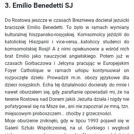
3. Emilio Benedetti SJ
Do Rostowa jeszcze w czasach Brezniewa docierał jezuicki
braciszek Emilio Benedetti. To było w ramach wymiany
kulturalnej hiszpansko-rosyjskiej. Komsomolcy jeździli do
katolickiej Hiszpanii i vice-versa...katoliccy studenci do
komsomolskiej Rosji! A z nimi opiekunowie a wśród nich
brat Emilio jako nauczyciel angielskiego. Potem już w
czasach Gorbaczowa i Jelcyna pracując w Europejskim
Foyer Catholique w ramach urlopu kontynuował on
rozpoczęte dzieło. Prowadził m.in. obozy językowe dla
dzieci rosyjskich. Echa tej działalności docierały do mnie i
nawet oburzałem się, gdy parafianie opowiadali mi, że na
terenie Rostowa nad Donem jakiś Jezuita działa i nigdy nie
pofatygował się na Msze św., ani nie zapoznał ze mną, tzn.
miejscowym proboszczem... choćby z grzeczności.
Moje oburzenie zniknęło, gdy w lipcu 1993 pojawił się w
Galerii Sztuki Współczesnej, na ul. Gorkiego i wygłosił