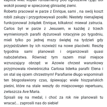
wokół posesji w spieczonej gliniastej ziemi.
Roberto pracował w parze z Enrique, sami , na swój koszt
robili zakupy i przygotowywali posiłki. Niestety nienajlepiej
funkcjonował żołądek Enrique, kilkakroć miewał zatrucia.
Carlos był w parze z Jesusem, w każdej z trzech
wymienionych parafii dyżurowali rotacyjnie po tygodniu,
mieli tylko po jednej mszy świętej na tydzień gdy
przyjeżdżałem by ich rozwieźć na nowe placówki. Resztę
tygodnia sami planowali i organizowali quasi
nabożeństwa. Również tym razem miał miejsce
wzruszający obrzęd: w Azowie chrzest warunkowy
przyjmowała rówieśniczka Carlosa liderka parafii Elena i
on stal się ojcem chrzestnym! Parafianie długo wspominali
ten błogosławiony czas, śpiewając wiele hiszpańskich
pieśni, które na stale weszły do miejscowego repertuaru,
zwłaszcza Ave Maria.
Spisali się na medal, i choć za rok nie planowali tu
wracać... zaprosili nas do siebie!