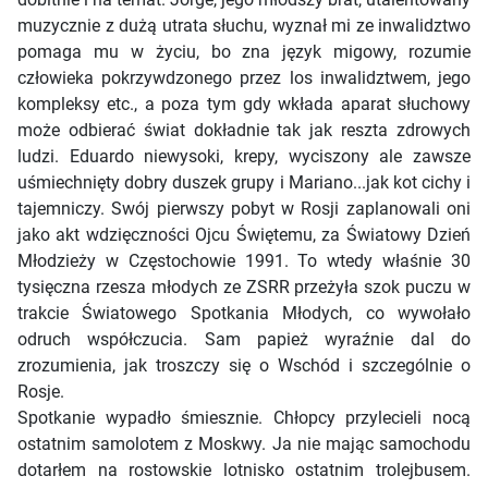
muzycznie z dużą utrata słuchu, wyznał mi ze inwalidztwo
pomaga mu w życiu, bo zna język migowy, rozumie
człowieka pokrzywdzonego przez los inwalidztwem, jego
kompleksy etc., a poza tym gdy wkłada aparat słuchowy
może odbierać świat dokładnie tak jak reszta zdrowych
ludzi. Eduardo niewysoki, krepy, wyciszony ale zawsze
uśmiechnięty dobry duszek grupy i Mariano...jak kot cichy i
tajemniczy. Swój pierwszy pobyt w Rosji zaplanowali oni
jako akt wdzięczności Ojcu Świętemu, za Światowy Dzień
Młodzieży w Częstochowie 1991. To wtedy właśnie 30
tysięczna rzesza młodych ze ZSRR przeżyła szok puczu w
trakcie Światowego Spotkania Młodych, co wywołało
odruch współczucia. Sam papież wyraźnie dal do
zrozumienia, jak troszczy się o Wschód i szczególnie o
Rosje.
Spotkanie wypadło śmiesznie. Chłopcy przylecieli nocą
ostatnim samolotem z Moskwy. Ja nie mając samochodu
dotarłem na rostowskie lotnisko ostatnim trolejbusem.