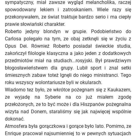
sympatyczny, miał zawsze wygląd melancholika, raczej
spowodowany lekiem i zatroskaniem. Wiele razy się
przekonywałem, ze świat traktuje bardzo serio i ma ciepły
prawie słowiański charakter.
Roberto jedyny blondyn w grupie. Podobieństwo do
Carlosa polegało na tym, ze obaj zetknęli się w życiu z
Opus Dei. Również Roberto posiadał świeckie studia,
zakończył filologie klasyczna a jako jeden z dodatkowych
przedmiotów miał na studiach...rosyjski. Był prawdziwym
błogosławieństwem dla grupy. Lubił sport i znal setki
śmiesznych zabaw toteż lgnęli do niego ministranci. Tego
roku wszyscy wolontariusze byli w okularach.
Wiadomo tez było, ze wkrótce pożegnam się z Kaukazem,
ze wyjadę na Syberie na co już miałem zgodę
przełożonych, ze to być może i dla Hiszpanów pożegnalna
wizyta nad Donem, staraliśmy się jak najwięcej wspólnie
dokonać.
Atmosfera była gorączkowa i gorące było lato. Pomimo, ze
Enrique pracował najsumienniej to w pewnych sytuacjach