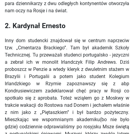
para dziennikarzy z dwu odległych kontynentów otworzyła
nam oczy na Rosje i na świat.
2. Kardynał Ernesto
Inny dom studencki znajdował się w centrum naprzeciw
tzw. „Cmentarza Brackiego”. Tam był akademik Szkoły
Technicznej. Tu przeważali studenci portugalsko - jezyczni
a zebrał ich w monolit Irlandczyk Filip Andrews. Dziś
proboszcz w Penzie a wtedy kleryk z dwuletnim stażem w
Brazylii i Portugalii a potem jako student Kolegium
Irlandzkiego w Rzymie zapoznawszy się z abp
Kondrusiewiczem zadeklarował chęć pracy w Rosji co
spotkało się z aprobata. Toteż wziąłem go z Moskwy w
trakcie wakacji do Rostowa nad Donem i jechałem właśnie
z nim jako z „Piętaszkiem” i był bardzo pożyteczny.
Mieszkając we wspomnianym akademiku(bo nie było
gdzie) codziennie odprawialiśmy po rosyjsku Msze świętą
z portugalskimi śpiewami. Murzyni, którzy zwykle latem