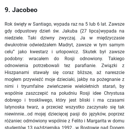
9. Jacobeo
Rok święty w Santiago, wypada raz na 5 lub 6 lat. Zawsze
gdy odpustowy dzień św. Jakuba (27 lipca)wypada na
niedziele. Taki dziwny zwyczaj. Ja w międzyczasie
dwukrotnie odwiedzałem Madryt, zawsze w tym samym
celu” jako kwestarz i urlopowicz. Skutek był zawsze
podobny: wracałem do Rosji odnowiony. Takiego
odnowienia potrzebowali tez parafianie. Związki z
Hiszpanami stawały się coraz bliższe, aż nareszcie
mogłem przywieźć moje dzieciaki, jakby na pożegnanie z
nimi i tryumfalne zwieńczenie wieloletnich starań, by
wspólnie zaszczepić na południu Rosji idee Chrystusa
dobrego i troskliwego, który jest bliski i ma czasami
latynoska twarz, a przecież wszystko zaczynało się tak
niewinnie...od mojej dziecięcej pasji do języków, poprzez
różaniec odmówiony wspólnie z Felito i Margarita w domu
studentów 13 października 1992...w Rostowie nad Donem