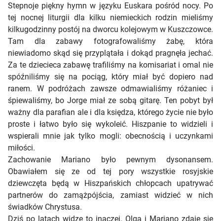
Stepnoje piękny hymn w języku Euskara pośród nocy. Po
tej nocnej liturgii dla kilku niemieckich rodzin mieliśmy
kilkugodzinny postój na dworcu kolejowym w Kuszczowce.
Tam dla zabawy fotografowaliśmy żabę, która
niewiadomo skąd się przyplątała i dokąd pragnęła jechać.
Za te dziecieca zabawę trafiliśmy na komisariat i omal nie
spóźniliśmy się na pociąg, który miał być dopiero nad
ranem. W podróżach zawsze odmawialiśmy różaniec i
śpiewaliśmy, bo Jorge miał ze sobą gitarę. Ten pobyt był
ważny dla parafian ale i dla księdza, którego życie nie było
proste i łatwo było się wykoleić. Hiszpanie to widzieli i
wspierali mnie jak tylko mogli: obecnością i uczynkami
miłości.
Zachowanie Mariano było pewnym dysonansem.
Obawiałem się ze od tej pory wszystkie rosyjskie
dziewczęta będą w Hiszpańskich chłopcach upatrywać
partnerów do zamążpójścia, zamiast widzieć w nich
świadków Chrystusa.
Dziś po latach widzę to inaczej. Olga i Mariano zdaje się