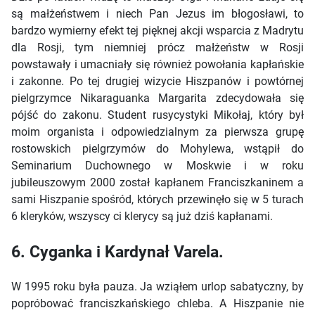
są małżeństwem i niech Pan Jezus im błogosławi, to
bardzo wymierny efekt tej pięknej akcji wsparcia z Madrytu
dla Rosji, tym niemniej prócz małżeństw w Rosji
powstawały i umacniały się również powołania kapłańskie
i zakonne. Po tej drugiej wizycie Hiszpanów i powtórnej
pielgrzymce Nikaraguanka Margarita zdecydowała się
pójść do zakonu. Student rusycystyki Mikołaj, który był
moim organista i odpowiedzialnym za pierwsza grupę
rostowskich pielgrzymów do Mohylewa, wstąpił do
Seminarium Duchownego w Moskwie i w roku
jubileuszowym 2000 został kapłanem Franciszkaninem a
sami Hiszpanie spośród, których przewinęło się w 5 turach
6 kleryków, wszyscy ci klerycy są już dziś kapłanami.
6. Cyganka i Kardynał Varela.
W 1995 roku była pauza. Ja wziąłem urlop sabatyczny, by
popróbować franciszkańskiego chleba. A Hiszpanie nie