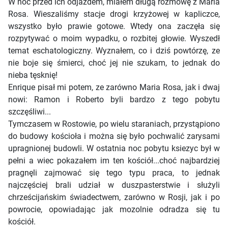
W noc przed ich odjazdem, miałem długą rozmowę z Maria
Rosa. Wieszaliśmy stacje drogi krzyżowej w kapliczce,
wszystko było prawie gotowe. Wtedy ona zaczęła się
rozpytywać o moim wypadku, o rozbitej głowie. Wyszedł
temat eschatologiczny. Wyznałem, co i dziś powtórzę, ze
nie boje się śmierci, choć jej nie szukam, to jednak do
nieba tęsknię!
Enrique pisał mi potem, ze zarówno Maria Rosa, jak i dwaj
nowi: Ramon i Roberto byli bardzo z tego pobytu
szczęśliwi...
Tymczasem w Rostowie, po wielu staraniach, przystąpiono
do budowy kościoła i można się było pochwalić zarysami
upragnionej budowli. W ostatnia noc pobytu ksiezyc był w
pełni a wiec pokazałem im ten kościół...choć najbardziej
pragnęli zajmować się tego typu praca, to jednak
najczęściej brali udział w duszpasterstwie i służyli
chrześcijańskim świadectwem, zarówno w Rosji, jak i po
powrocie, opowiadając jak mozolnie odradza się tu
kościół.