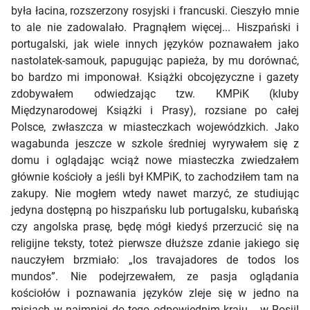
była łacina, rozszerzony rosyjski i francuski. Cieszyło mnie
to ale nie zadowalało. Pragnąłem więcej... Hiszpański i
portugalski, jak wiele innych języków poznawałem jako
nastolatek-samouk, papugując papieża, by mu dorównać,
bo bardzo mi imponował. Książki obcojęzyczne i gazety
zdobywałem odwiedzając tzw. KMPiK (kluby
Międzynarodowej Książki i Prasy), rozsiane po całej
Polsce, zwłaszcza w miasteczkach wojewódzkich. Jako
wagabunda jeszcze w szkole średniej wyrywałem się z
domu i oglądając wciąż nowe miasteczka zwiedzałem
głównie kościoły a jeśli był KMPiK, to zachodziłem tam na
zakupy. Nie mogłem wtedy nawet marzyć, ze studiując
jedyna dostępną po hiszpańsku lub portugalsku, kubańską
czy angolska prasę, będę mógł kiedyś przerzucić się na
religijne teksty, toteż pierwsze dłuższe zdanie jakiego się
nauczyłem brzmiało: „los travajadores de todos los
mundos”. Nie podejrzewałem, ze pasja oglądania
kościołów i poznawania języków zleje się w jedno na
misjach w najmniej do tego odpowiednim kraju... w Rosji!