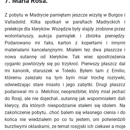
7. Maria Rosa.
Z pobytu w Madrycie pamiętam jeszcze wizytę w Burgos i
Valladolid. Kilka spotkań w parafiach Madryckich i
prelekcje dla kleryków. Wszędzie były slajdy zrobione przez
wolontariuszy, aukcja pamiątek i zbiórka pieniędzy.
Podarowano mi faks, karton z kopertami i innymi
materiałami kancelaryjnymi. Miałem tez dwa płaszcze i
nowa sutannę od kleryków. Tak wiec spostrzeżenia
cyganki powtórzyły się po trzykroć. Pierwszy płaszcz dal
mi kanonik, staruszek w Toledo. Byłem tam z Emilio,
któremu zależało na tym bym miał trochę rozrywki,
odwiedzając stare miasto i jego zabytki. Drugi płaszcz
podarował mi o. Melchior, neoprezbiter, który miał jechać
do Rosji, ale nie dojechał...sutannę jak wspomniałem dali
klerycy, dla których niespodzianie stałem się idolem. Na
zakończenie pobytu...choć balem się własnego cienia i do
końca nie wiedziałem po co tu jestem, oni potwierdzili
burzliwymi oklaskami, ze temat rosyjski ich ciekawi a moje