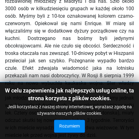
rozbawionej młodzieży z Madrytu i dla nas. Szło około
3000 osób w kilkudziesięciu grupach w każdej około 100
osób. Myśmy byli z 10-tce oznakowanej kolorem czarno-
czerwonym. Opiekował się nami Enrique. W miarę sil
włączaliśmy się w dodatkowe dyżury porządkowe czy na
kuchni. Dostrzegano nas bośmy byli jedynymi
obcokrajowcami. Ale nie czuło się obcości. Serdeczność i
troska otaczała nas zewsząd. 10-dniowy pobyt w Hiszpanii
przeleciał jak sen szybko. Pożegnanie wypadło bardzo
czule. Efekt zdwajała wiadomość jaka na lotnisku
przekazali nam nasi dobroczyńcy. W Rosji 8 sierpnia 1999
roku na nowo wybuchła kaukaska wojna. Ster władzy
W celu zapewnienia jak najlepszych usług online, ta
przejął pan Putin. Jechaliśmy w nieznane, dokładnie tak
jak młodzież z Częstochowy w 1991 roku. Mieliśmy jednak
strona korzysta z plików cookies.
w sobie wiele sil duchowych, aby zwalczyć w sobie wszelki
Jeśli korzystasz z naszej strony internetowej, wyrażasz zgodę na
lek. Cztery osoby z tej grupy (dzieci z Wolgodonska), miały
używanie naszych plików cookies.
odczuć skutki tej nowej wojny już za 3 tygodnie. Terroryści
Rozumiem
w ich mieście wysadzili w powietrze dwa wieżowce. W tym
mieście lek przed wojna jest żywy do dziś.