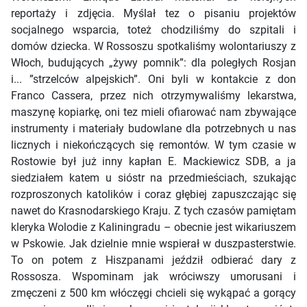
reportaży i zdjęcia. Myślał tez o pisaniu projektów
socjalnego wsparcia, toteż chodziliśmy do szpitali i
domów dziecka. W Rossoszu spotkaliśmy wolontariuszy z
Włoch, budujących „żywy pomnik”: dla poległych Rosjan
i... ”strzelców alpejskich”. Oni byli w kontakcie z don
Franco Cassera, przez nich otrzymywaliśmy lekarstwa,
maszynę kopiarkę, oni tez mieli ofiarować nam zbywające
instrumenty i materiały budowlane dla potrzebnych u nas
licznych i niekończących się remontów. W tym czasie w
Rostowie był już inny kapłan E. Mackiewicz SDB, a ja
siedziałem katem u sióstr na przedmieściach, szukając
rozproszonych katolików i coraz głębiej zapuszczając się
nawet do Krasnodarskiego Kraju. Z tych czasów pamiętam
kleryka Wolodie z Kaliningradu – obecnie jest wikariuszem
w Pskowie. Jak dzielnie mnie wspierał w duszpasterstwie.
To on potem z Hiszpanami jeździł odbierać dary z
Rossosza. Wspominam jak wróciwszy umorusani i
zmęczeni z 500 km włóczęgi chcieli się wykąpać a gorący