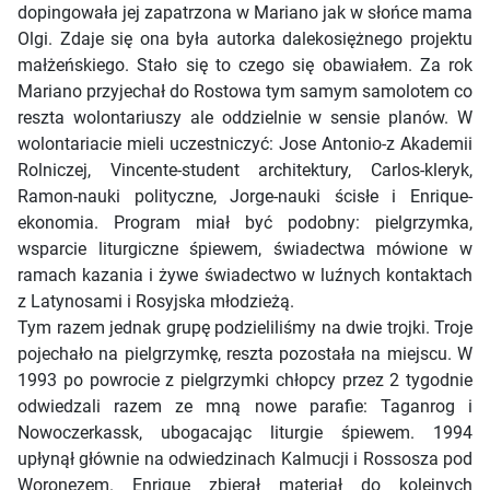
dopingowała jej zapatrzona w Mariano jak w słońce mama
Olgi. Zdaje się ona była autorka dalekosiężnego projektu
małżeńskiego. Stało się to czego się obawiałem. Za rok
Mariano przyjechał do Rostowa tym samym samolotem co
reszta wolontariuszy ale oddzielnie w sensie planów. W
wolontariacie mieli uczestniczyć: Jose Antonio-z Akademii
Rolniczej, Vincente-student architektury, Carlos-kleryk,
Ramon-nauki polityczne, Jorge-nauki ścisłe i Enrique-
ekonomia. Program miał być podobny: pielgrzymka,
wsparcie liturgiczne śpiewem, świadectwa mówione w
ramach kazania i żywe świadectwo w luźnych kontaktach
z Latynosami i Rosyjska młodzieżą.
Tym razem jednak grupę podzieliliśmy na dwie trojki. Troje
pojechało na pielgrzymkę, reszta pozostała na miejscu. W
1993 po powrocie z pielgrzymki chłopcy przez 2 tygodnie
odwiedzali razem ze mną nowe parafie: Taganrog i
Nowoczerkassk, ubogacając liturgie śpiewem. 1994
upłynął głównie na odwiedzinach Kalmucji i Rossosza pod
Woronezem. Enrique zbierał materiał do kolejnych