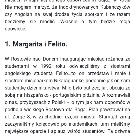
Nie mogłem marzyć, że indoktrynowanych Kubańczyków
czy Angolan na swej drodze życia spotkam i że razem
będziemy się modlić. Właśnie o tym będzie moja
opowieść.
1. Margarita i Felito.
W Rostowie nad Donem inaugurując miesiąc różańca ze
studentami w 1992 roku odwiedziliśmy z siostrami
angolskiego studenta Felito...to on przedstawił mnie i
siostrom misjonarkom Nikaraguanke, podobnie jak on sam
studentkę dziennikarstwa! Milo było patrzeć, jak obcują ze
sobą na hiszpańsko - portugalskim pidzinie. A rozmawiali
o nas, przybyszach z Polski – o tym jak nam dopomóc w
podboju wielkiego Rostowa dla Boga. Plan powstawał na
ul. Zorge 8, w Zachodniej części miasta. Stamtąd zimą
zaczynaliśmy kolędować po akademikach, tam mieliśmy
największe oparcie i aplauz wśród studentów. Ta dziwna