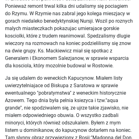
Ponieważ remont trwal kilka dni udalismy się pociagiem
do Rzymu. W Rzymie nas zabral jego kolega mieszjacy w
gorach niedaleko benedyktynskiej Nursji. Wozil po roznych
malych miasteczkach pokazujac umierajace gorskie
kosciolki, które z trudem reanimowal. Spedzalismy dlugie
wieczory na rozmowach na koniec podzielilismy się znow
na dwie grupy. Ks. Mackiewicz miał się spotkac z
Generalem i Ekonomem Salezjanow, w sprawie wsparcia
dla kosciola, który mozolnie budowal w Rostowie.
Ja się udalem do weneckich Kapucynow. Miałem listy
uwierzytelniajace od Biskupa z Saratowa w sprawie
ewentualnego "pobratymstwa" z weneckim historycznie
Azowem. Tego dnia była pelnia ksiezyca i tzw."aqua
grande", nie spodziwalem się, ze ujrze takie zjawisko, nie
miałem odpowiedniego obuwia. O wszystko zadbali
minoryci, których również odszukalem. Byłem z mym
listem u dominikanow, do kapucynow dotarlem na koniec.
Tam slynny obraz przywieziony z Rosji:"Madonna del Don.