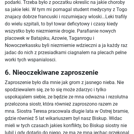
podarki. Trzeba było z poczatku okreslic na jakie choroby
sa jakie leki. W tym mi pomagal student medycyny z Togo
znajacy dobrze francuski i rozumiejacy wloski...Leki trafily
do wielu szpitali, to był towar deficytowy i czasy kiedy
wszystko było niezmiernie drogie. Parafianie nowych
placowek w Batajsku, Azowie, Taganrogu i
Nowoczerkassku byli niezmiernie wdzieczni a ja każdy raz
jadac do nich z przesiadkami ciagnalem na plecach pelne
worki tych wspanialosci.
6. Nieoczekiwane zaproszenie
Zaproszenie było dla mnie jak grom z jasnego nieba. Nie
spodziewalem się, ze to się może zdarzyc i tylko
uspokajalem siebie, ze będzie ze mna odwazna i rezolutna
przelozona siostr, która również zaproszono razem ze
mna. Siostra Teresa pracowala dlugie lata w Ostrej bramie,
gdzie również 5 lat wikariuszem był nasz Biskup. Widac
mieli w tych czasach jakies konflikty, bo Biskup siostry nie
lubil i gdy dotarlo do niego, ze ma ze mna jechac przekonal