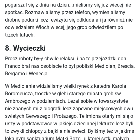
pogarszal się z dnia na dzien...mielismy się już wiecej nie
spotkac. Rozmawialismy przez telefon, wymienialismy
drobne podarki lecz rewizyta się odkladala i ja również nie
odwiedzalem Wloch wiecej, jego grob odwiedzilem po
trzech latach.
8. Wycieczki
Procz roboty były chwile relaksu i na te przejazdzki don
Franco bral nas osobiscie to był pobliski Mediolan, Brescia,
Bergamo i Wenecja.
W Mediolanie widzielismy wielki rynek z katedra Karola
Boromeusza, troszke w glebi starego miasta grob sw.
Ambrozego w podziemiach. Lezal sobie w towarzystwie
nie znanych mi z biografii lecz zapewne miejscowych dwu
swietych Gerwazego i Protazego. Te imiona otarly mi się o
uszy w podstawowce w jakiejs dziecinnej lekturze lecz byli
to zwykli chlopcy z bajki a nie swieci. Byliśmy tez w jakims
lokalnym sanktuarium Matki Bozej, u ktorej setki malych