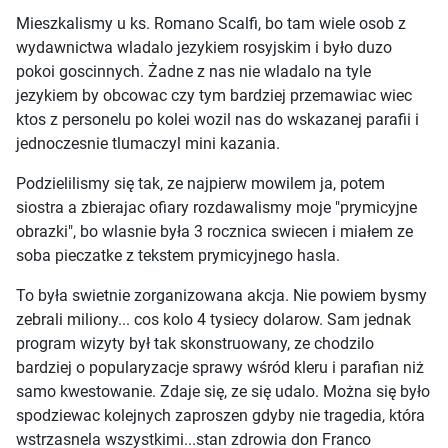
Mieszkalismy u ks. Romano Scalfi, bo tam wiele osob z
wydawnictwa wladalo jezykiem rosyjskim i było duzo
pokoi goscinnych. Żadne z nas nie wladalo na tyle
jezykiem by obcowac czy tym bardziej przemawiac wiec
ktos z personelu po kolei wozil nas do wskazanej parafii i
jednoczesnie tlumaczyl mini kazania.
Podzielilismy się tak, ze najpierw mowilem ja, potem
siostra a zbierajac ofiary rozdawalismy moje "prymicyjne
obrazki", bo wlasnie była 3 rocznica swiecen i miałem ze
soba pieczatke z tekstem prymicyjnego hasla.
To była swietnie zorganizowana akcja. Nie powiem bysmy
zebrali miliony... cos kolo 4 tysiecy dolarow. Sam jednak
program wizyty był tak skonstruowany, ze chodzilo
bardziej o popularyzacje sprawy wśród kleru i parafian niż
samo kwestowanie. Zdaje się, ze się udalo. Można się było
spodziewac kolejnych zaproszen gdyby nie tragedia, która
wstrzasnela wszystkimi...stan zdrowia don Franco