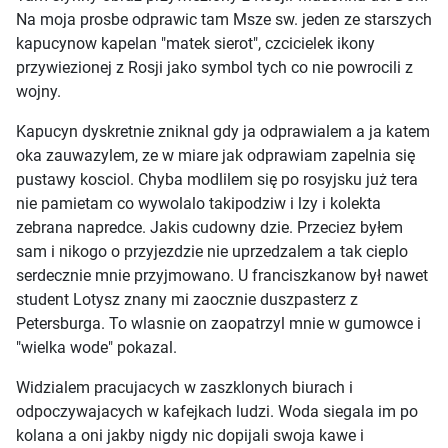
Na moja prosbe odprawic tam Msze sw. jeden ze starszych
kapucynow kapelan "matek sierot", czcicielek ikony
przywiezionej z Rosji jako symbol tych co nie powrocili z
wojny.
Kapucyn dyskretnie zniknal gdy ja odprawialem a ja katem
oka zauwazylem, ze w miare jak odprawiam zapelnia się
pustawy kosciol. Chyba modlilem się po rosyjsku już tera
nie pamietam co wywolalo takipodziw i lzy i kolekta
zebrana napredce. Jakis cudowny dzie. Przeciez byłem
sam i nikogo o przyjezdzie nie uprzedzalem a tak cieplo
serdecznie mnie przyjmowano. U franciszkanow był nawet
student Lotysz znany mi zaocznie duszpasterz z
Petersburga. To wlasnie on zaopatrzyl mnie w gumowce i
"wielka wode" pokazal.
Widzialem pracujacych w zaszklonych biurach i
odpoczywajacych w kafejkach ludzi. Woda siegala im po
kolana a oni jakby nigdy nic dopijali swoja kawe i