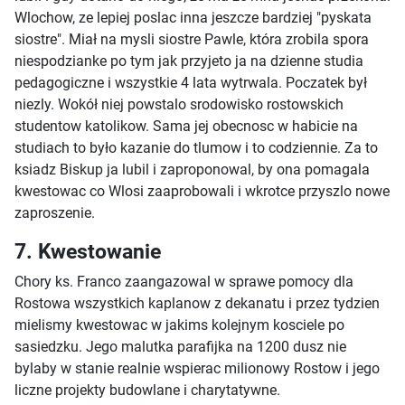
Wlochow, ze lepiej poslac inna jeszcze bardziej "pyskata
siostre". Miał na mysli siostre Pawle, która zrobila spora
niespodzianke po tym jak przyjeto ja na dzienne studia
pedagogiczne i wszystkie 4 lata wytrwala. Poczatek był
niezly. Wokół niej powstalo srodowisko rostowskich
studentow katolikow. Sama jej obecnosc w habicie na
studiach to było kazanie do tlumow i to codziennie. Za to
ksiadz Biskup ja lubil i zaproponowal, by ona pomagala
kwestowac co Wlosi zaaprobowali i wkrotce przyszlo nowe
zaproszenie.
7. Kwestowanie
Chory ks. Franco zaangazowal w sprawe pomocy dla
Rostowa wszystkich kaplanow z dekanatu i przez tydzien
mielismy kwestowac w jakims kolejnym kosciele po
sasiedzku. Jego malutka parafijka na 1200 dusz nie
bylaby w stanie realnie wspierac milionowy Rostow i jego
liczne projekty budowlane i charytatywne.