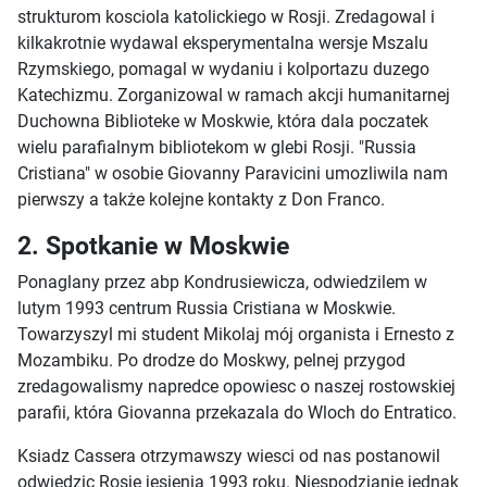
strukturom kosciola katolickiego w Rosji. Zredagowal i
kilkakrotnie wydawal eksperymentalna wersje Mszalu
Rzymskiego, pomagal w wydaniu i kolportazu duzego
Katechizmu. Zorganizowal w ramach akcji humanitarnej
Duchowna Biblioteke w Moskwie, która dala poczatek
wielu parafialnym bibliotekom w glebi Rosji. "Russia
Cristiana" w osobie Giovanny Paravicini umozliwila nam
pierwszy a także kolejne kontakty z Don Franco.
2. Spotkanie w Moskwie
Ponaglany przez abp Kondrusiewicza, odwiedzilem w
lutym 1993 centrum Russia Cristiana w Moskwie.
Towarzyszyl mi student Mikolaj mój organista i Ernesto z
Mozambiku. Po drodze do Moskwy, pelnej przygod
zredagowalismy napredce opowiesc o naszej rostowskiej
parafii, która Giovanna przekazala do Wloch do Entratico.
Ksiadz Cassera otrzymawszy wiesci od nas postanowil
odwiedzic Rosje jesienia 1993 roku. Niespodzianie jednak