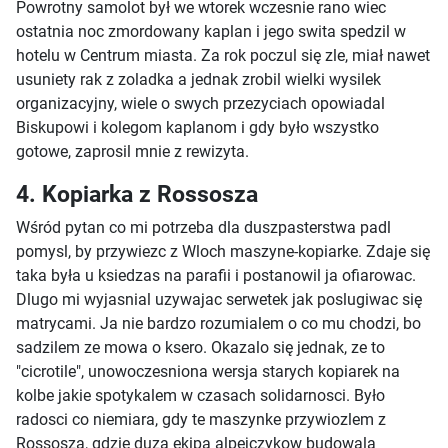
Powrotny samolot był we wtorek wczesnie rano wiec
ostatnia noc zmordowany kaplan i jego swita spedzil w
hotelu w Centrum miasta. Za rok poczul się zle, miał nawet
usuniety rak z zoladka a jednak zrobil wielki wysilek
organizacyjny, wiele o swych przezyciach opowiadal
Biskupowi i kolegom kaplanom i gdy było wszystko
gotowe, zaprosil mnie z rewizyta.
4. Kopiarka z Rossosza
Wśród pytan co mi potrzeba dla duszpasterstwa padl
pomysl, by przywiezc z Wloch maszyne-kopiarke. Zdaje się
taka była u ksiedzas na parafii i postanowil ja ofiarowac.
Dlugo mi wyjasnial uzywajac serwetek jak poslugiwac się
matrycami. Ja nie bardzo rozumialem o co mu chodzi, bo
sadzilem ze mowa o ksero. Okazalo się jednak, ze to
"cicrotile", unowoczesniona wersja starych kopiarek na
kolbe jakie spotykalem w czasach solidarnosci. Było
radosci co niemiara, gdy te maszynke przywiozlem z
Rossosza, gdzie duza ekipa alpejczykow budowala