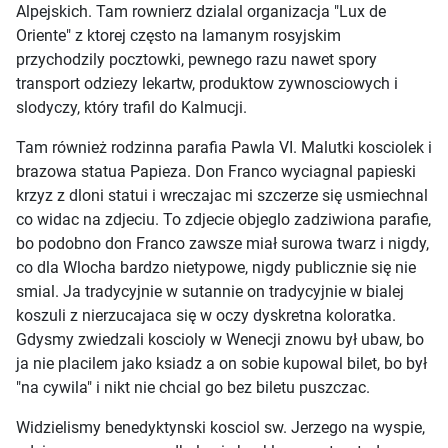
Alpejskich. Tam rownierz dzialal organizacja "Lux de
Oriente" z ktorej często na lamanym rosyjskim
przychodzily pocztowki, pewnego razu nawet spory
transport odziezy lekartw, produktow zywnosciowych i
slodyczy, który trafil do Kalmucji.
Tam również rodzinna parafia Pawla VI. Malutki kosciolek i
brazowa statua Papieza. Don Franco wyciagnal papieski
krzyz z dloni statui i wreczajac mi szczerze się usmiechnal
co widac na zdjeciu. To zdjecie objeglo zadziwiona parafie,
bo podobno don Franco zawsze miał surowa twarz i nigdy,
co dla Wlocha bardzo nietypowe, nigdy publicznie się nie
smial. Ja tradycyjnie w sutannie on tradycyjnie w bialej
koszuli z nierzucajaca się w oczy dyskretna koloratka.
Gdysmy zwiedzali koscioly w Wenecji znowu był ubaw, bo
ja nie placilem jako ksiadz a on sobie kupowal bilet, bo był
"na cywila" i nikt nie chcial go bez biletu puszczac.
Widzielismy benedyktynski kosciol sw. Jerzego na wyspie,