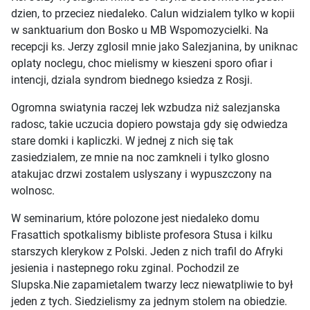
dzien, to przeciez niedaleko. Calun widzialem tylko w kopii
w sanktuarium don Bosko u MB Wspomozycielki. Na
recepcji ks. Jerzy zglosil mnie jako Salezjanina, by uniknac
oplaty noclegu, choc mielismy w kieszeni sporo ofiar i
intencji, dziala syndrom biednego ksiedza z Rosji.
Ogromna swiatynia raczej lek wzbudza niż salezjanska
radosc, takie uczucia dopiero powstaja gdy się odwiedza
stare domki i kapliczki. W jednej z nich się tak
zasiedzialem, ze mnie na noc zamkneli i tylko glosno
atakujac drzwi zostalem uslyszany i wypuszczony na
wolnosc.
W seminarium, które polozone jest niedaleko domu
Frasattich spotkalismy bibliste profesora Stusa i kilku
starszych klerykow z Polski. Jeden z nich trafil do Afryki
jesienia i nastepnego roku zginal. Pochodzil ze
Slupska.Nie zapamietalem twarzy lecz niewatpliwie to był
jeden z tych. Siedzielismy za jednym stolem na obiedzie.