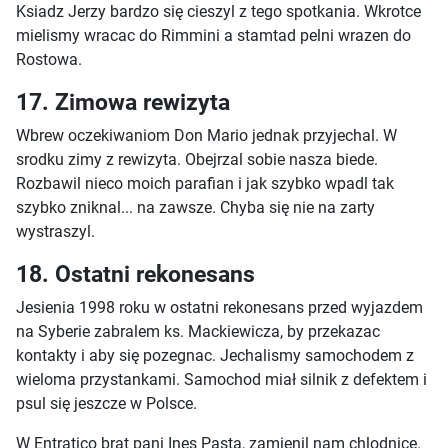
Ksiadz Jerzy bardzo się cieszyl z tego spotkania. Wkrotce
mielismy wracac do Rimmini a stamtad pelni wrazen do
Rostowa.
17. Zimowa rewizyta
Wbrew oczekiwaniom Don Mario jednak przyjechal. W
srodku zimy z rewizyta. Obejrzal sobie nasza biede.
Rozbawil nieco moich parafian i jak szybko wpadl tak
szybko zniknal... na zawsze. Chyba się nie na zarty
wystraszyl.
18. Ostatni rekonesans
Jesienia 1998 roku w ostatni rekonesans przed wyjazdem
na Syberie zabralem ks. Mackiewicza, by przekazac
kontakty i aby się pozegnac. Jechalismy samochodem z
wieloma przystankami. Samochod miał silnik z defektem i
psul się jeszcze w Polsce.
W Entratico brat pani Ines Pasta, zamienil nam chlodnice.