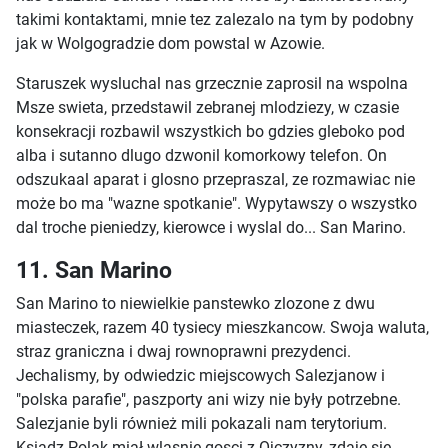
takimi kontaktami, mnie tez zalezalo na tym by podobny
jak w Wolgogradzie dom powstal w Azowie.
Staruszek wysluchal nas grzecznie zaprosil na wspolna
Msze swieta, przedstawil zebranej mlodziezy, w czasie
konsekracji rozbawil wszystkich bo gdzies gleboko pod
alba i sutanno dlugo dzwonil komorkowy telefon. On
odszukaal aparat i glosno przepraszal, ze rozmawiac nie
może bo ma "wazne spotkanie". Wypytawszy o wszystko
dal troche pieniedzy, kierowce i wyslal do... San Marino.
11. San Marino
San Marino to niewielkie panstewko zlozone z dwu
miasteczek, razem 40 tysiecy mieszkancow. Swoja waluta,
straz graniczna i dwaj rownoprawni prezydenci.
Jechalismy, by odwiedzic miejscowych Salezjanow i
"polska parafie", paszporty ani wizy nie były potrzebne.
Salezjanie byli również mili pokazali nam terytorium.
Ksiadz Polak miał wlasnie gosci z Ojczyzny, zdaje się