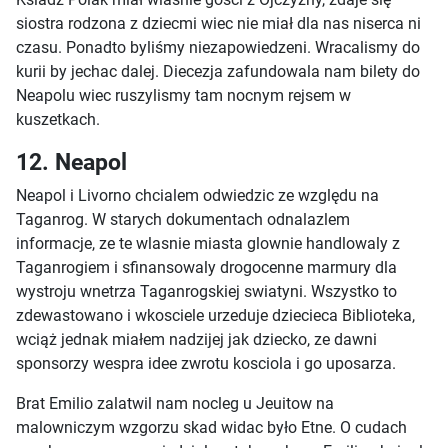
siostra rodzona z dziecmi wiec nie miał dla nas niserca ni
czasu. Ponadto byliśmy niezapowiedzeni. Wracalismy do
kurii by jechac dalej. Diecezja zafundowala nam bilety do
Neapolu wiec ruszylismy tam nocnym rejsem w
kuszetkach.
12. Neapol
Neapol i Livorno chcialem odwiedzic ze względu na
Taganrog. W starych dokumentach odnalazlem
informacje, ze te wlasnie miasta glownie handlowaly z
Taganrogiem i sfinansowaly drogocenne marmury dla
wystroju wnetrza Taganrogskiej swiatyni. Wszystko to
zdewastowano i wkosciele urzeduje dziecieca Biblioteka,
wciąż jednak miałem nadzijej jak dziecko, ze dawni
sponsorzy wespra idee zwrotu kosciola i go uposarza.
Brat Emilio zalatwil nam nocleg u Jeuitow na
malowniczym wzgorzu skad widac było Etne. O cudach