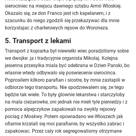
sierociniec na miejscu dawnego sztabu Armii Wloskiej.
Okazalo się, ze don Franco jest ich kapelanem, i z
szacunku do niego zgodzili się przekazywac dla mnie
korzystajac z charterowych rejsow do Woroneza.
5. Transport z lekami
Transport z kopiarka był niewielki wiec poradzilismy sobie
we dwojke: ja i tradycyjnie organista Mikolaj. Kolejna
jesienna przesylka miala być odebrana w Dzien Panski, bo
wlasnie wtedy odbywalo się poswiecenie sierocinca.
Poprosilem kilkoro parafian i siostre, by mnie zastapili w
odbiorze tego transportu. Nie spodziewalem się, ze tego
będzie tak wiele. To były glownie lekarstwa i starczyloby
na mala ciezarowke, oni jednak nie mieli tyle pieniedzy i z
pomoca alpejczykow zapakowali na zwykly rejsowy
pociag z Moskwy. Potem opowiadano we Wloszech jak
ofiarnie krzatali się moi parafianie, by wszystko zabrac i
zapakowac. Przez caly rok segregowalismy otrzymane