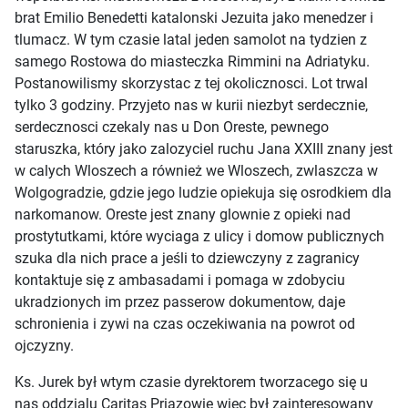
brat Emilio Benedetti katalonski Jezuita jako menedzer i
tlumacz. W tym czasie latal jeden samolot na tydzien z
samego Rostowa do miasteczka Rimmini na Adriatyku.
Postanowilismy skorzystac z tej okolicznosci. Lot trwal
tylko 3 godziny. Przyjeto nas w kurii niezbyt serdecznie,
serdecznosci czekaly nas u Don Oreste, pewnego
staruszka, który jako zalozyciel ruchu Jana XXIII znany jest
w calych Wloszech a również we Wloszech, zwlaszcza w
Wolgogradzie, gdzie jego ludzie opiekuja się osrodkiem dla
narkomanow. Oreste jest znany glownie z opieki nad
prostytutkami, które wyciaga z ulicy i domow publicznych
szuka dla nich prace a jeśli to dziewczyny z zagranicy
kontaktuje się z ambasadami i pomaga w zdobyciu
ukradzionych im przez passerow dokumentow, daje
schronienia i zywi na czas oczekiwania na powrot od
ojczyzny.
Ks. Jurek był wtym czasie dyrektorem tworzacego się u
nas oddzialu Caritas Priazowie wiec był zainteresowany