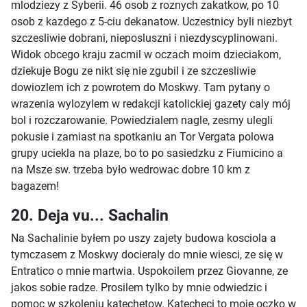
mlodziezy z Syberii. 46 osob z roznych zakatkow, po 10
osob z kazdego z 5-ciu dekanatow. Uczestnicy byli niezbyt
szczesliwie dobrani, nieposluszni i niezdyscyplinowani.
Widok obcego kraju zacmil w oczach moim dzieciakom,
dziekuje Bogu ze nikt się nie zgubil i ze szczesliwie
dowiozlem ich z powrotem do Moskwy. Tam pytany o
wrazenia wylozylem w redakcji katolickiej gazety caly mój
bol i rozczarowanie. Powiedzialem nagle, zesmy ulegli
pokusie i zamiast na spotkaniu an Tor Vergata polowa
grupy uciekla na plaze, bo to po sasiedzku z Fiumicino a
na Msze sw. trzeba było wedrowac dobre 10 km z
bagazem!
20. Deja vu... Sachalin
Na Sachalinie byłem po uszy zajety budowa kosciola a
tymczasem z Moskwy docieraly do mnie wiesci, ze się w
Entratico o mnie martwia. Uspokoilem przez Giovanne, ze
jakos sobie radze. Prosilem tylko by mnie odwiedzic i
pomoc w szkoleniu katechetow. Katecheci to moje oczko w