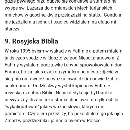
gdzie pewnego razu odbylo się konklawe a stamtad na
wyspe sw. Lazarza do ormianskich Mechitarianskich
mnichow w goscine, dwie przejazdzki na statku. Gondola
nie jezdzilem a jednak i tego co widzialem na dlugo mi
starczy.
9. Rosyjska Biblia
W roku 1995 byłem w wakacje w Fatimie a potem miałem
jakis czas spedzic w klasztorze pod Niepokalanowem. Z
Fatimy wyslalem pocztowke i chyba sprowokowalem don
Franco, bo za jakis czas otrzymalem od niego zdjecie w
sierpniu on również na wozku inwalidzkim odwiedzal to
sanktuarium. Do Moskwy wyslal kupiona w Fatimie
rosyjska ozdobna Biblie. Napis dedykacja był bardzo
niewyrazny, drzaca reka starca choc było mu tylko 60 lat
"wykaligrafowal" jakies wazne slowa, których nie
pamietam. Czytalem przez lzy, bo pokochalem go jak ojca.
Zmarl w pazdzierniku, ja nadla byłem w Polsce.