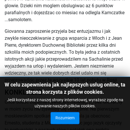
glowie. Dzieki nim moglem obslugiwac az 6 punktow
parafialnych i dojezdzac co miesiac na odlegla Kamczatke
...samolotem.
Giovanna zaproszenie przyjela bez entuzjazmu i jak
zwykle nieoczekiwanie z grupa wsparcia z Wloch i z Jean
Pierre, dyrektorem Duchownej Biblioteki przez kilka dni
szkolila moich podopiecznych. To była jedna z ostatnich
istotnych akcji jakie przeprowadzilem na Sachalinie przed
wyjazdem na urlop i wydaleniem. Jestem niezmiernie
wdzieczny, ze tak wiele dobrych dziel udalo mi się
przeprowadzic przez te wszystkie 10 lat pobytu w Rosji
W celu zapewnienia jak najlepszych usług online, ta
KONKLUZJE
strona korzysta z plików cookies.
Jeśli korzystasz z naszej strony internetowej, wyrażasz zgodę na
Chce dodac zupelnie nawiasem mowiac, ze bez Giovanny
używanie naszych plików cookies.
w moim zyciu nie zjawiliby się Hiszpanie. Na pierwszym
moskiewskim spotkaniu zaintrygowala ja obecnosc
Rozumiem
Ernesto, studenta z Mozambiku i choc jego jezyk ojczysty
to portugalski, z naszych slow i notatek ona zrobila