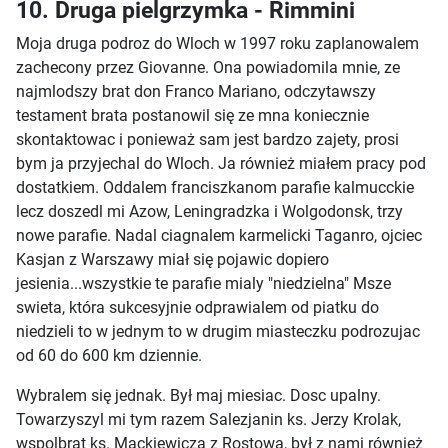
10. Druga pielgrzymka - Rimmini
Moja druga podroz do Wloch w 1997 roku zaplanowalem
zachecony przez Giovanne. Ona powiadomila mnie, ze
najmlodszy brat don Franco Mariano, odczytawszy
testament brata postanowil się ze mna koniecznie
skontaktowac i ponieważ sam jest bardzo zajety, prosi
bym ja przyjechal do Wloch. Ja również miałem pracy pod
dostatkiem. Oddalem franciszkanom parafie kalmucckie
lecz doszedl mi Azow, Leningradzka i Wolgodonsk, trzy
nowe parafie. Nadal ciagnalem karmelicki Taganro, ojciec
Kasjan z Warszawy miał się pojawic dopiero
jesienia...wszystkie te parafie mialy "niedzielna" Msze
swieta, która sukcesyjnie odprawialem od piatku do
niedzieli to w jednym to w drugim miasteczku podrozujac
od 60 do 600 km dziennie.
Wybralem się jednak. Był maj miesiac. Dosc upalny.
Towarzyszyl mi tym razem Salezjanin ks. Jerzy Krolak,
wspolbrat ks. Mackiewicza z Rostowa, był z nami również