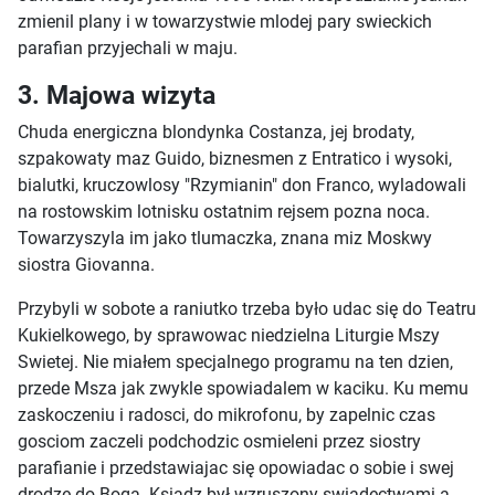
zmienil plany i w towarzystwie mlodej pary swieckich
parafian przyjechali w maju.
3. Majowa wizyta
Chuda energiczna blondynka Costanza, jej brodaty,
szpakowaty maz Guido, biznesmen z Entratico i wysoki,
bialutki, kruczowlosy "Rzymianin" don Franco, wyladowali
na rostowskim lotnisku ostatnim rejsem pozna noca.
Towarzyszyla im jako tlumaczka, znana miz Moskwy
siostra Giovanna.
Przybyli w sobote a raniutko trzeba było udac się do Teatru
Kukielkowego, by sprawowac niedzielna Liturgie Mszy
Swietej. Nie miałem specjalnego programu na ten dzien,
przede Msza jak zwykle spowiadalem w kaciku. Ku memu
zaskoczeniu i radosci, do mikrofonu, by zapelnic czas
gosciom zaczeli podchodzic osmieleni przez siostry
parafianie i przedstawiajac się opowiadac o sobie i swej
drodze do Boga. Ksiadz był wzruszony swiadectwami a