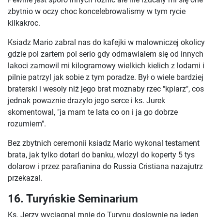
zbytnio w oczy choc koncelebrowalismy w tym rycie
kilkakroc.
Ksiadz Mario zabral nas do kafejki w malowniczej okolicy
gdzie pol zartem pol serio gdy odmawialem się od innych
lakoci zamowil mi kilogramowy wielkich kielich z lodami i
pilnie patrzyl jak sobie z tym poradze. Był o wiele bardziej
braterski i wesoly niż jego brat moznaby rzec "kpiarz", cos
jednak powaznie drazylo jego serce i ks. Jurek
skomentowal, "ja mam te lata co on i ja go dobrze
rozumiem".
Bez zbytnich ceremonii ksiadz Mario wykonal testament
brata, jak tylko dotarl do banku, wlozyl do koperty 5 tys
dolarow i przez parafianina do Russia Cristiana nazajutrz
przekazal.
16. Turyńskie Seminarium
Ks. Jerzy wyciagnal mnie do Turynu doslownie na jeden