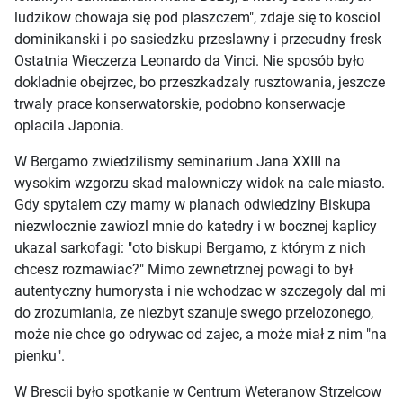
ludzikow chowaja się pod plaszczem", zdaje się to kosciol
dominikanski i po sasiedzku przeslawny i przecudny fresk
Ostatnia Wieczerza Leonardo da Vinci. Nie sposób było
dokladnie obejrzec, bo przeszkadzaly rusztowania, jeszcze
trwaly prace konserwatorskie, podobno konserwacje
oplacila Japonia.
W Bergamo zwiedzilismy seminarium Jana XXIII na
wysokim wzgorzu skad malowniczy widok na cale miasto.
Gdy spytalem czy mamy w planach odwiedziny Biskupa
niezwlocznie zawiozl mnie do katedry i w bocznej kaplicy
ukazal sarkofagi: "oto biskupi Bergamo, z którym z nich
chcesz rozmawiac?" Mimo zewnetrznej powagi to był
autentyczny humorysta i nie wchodzac w szczegoly dal mi
do zrozumiania, ze niezbyt szanuje swego przelozonego,
może nie chce go odrywac od zajec, a może miał z nim "na
pienku".
W Brescii było spotkanie w Centrum Weteranow Strzelcow