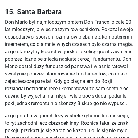
15. Santa Barbara
Don Mario był najmlodszym bratem Don Franco, o cale 20
lat mlodszym, a wiec naszym rowiesnikiem. Pokazal swoje
gospodartwo, sporych rozmiarow plebanie z komputerem i
internetem, co dla mnie w tych czasach było czarna magia.
Jego starozytny kosciol w gorskiej okolicy grozil zawaleniu
poprzez liczne pekniecia naskutek erozji fundamentu. Don
Mario dostal duzy fundusz od panstwa i wlasnie ratowal
swiatynie poprzez plombowanie fundamentow, co mialo
zajac jeszcze pare lat. Gdy go ciagnalem do Rosji
rozkladal bezradnie rece i komentowal ze sam chetnie od
dawna by wyjechal na misje i wielokroc skladal podanie,
poki jednak remontu nie skonczy Biskup go nie wypusci.
Jego parafia w gorach lezy w strefie rytu mediolanskiego,
to ryt zachodni lecz obrzadek inny. Roznica taka, ze znak
pokoju przekazuje się zaraz po kazaniu o ile się nie myle.
Pewnie jest sporo innych roznic ale nie rzucaly mi się one