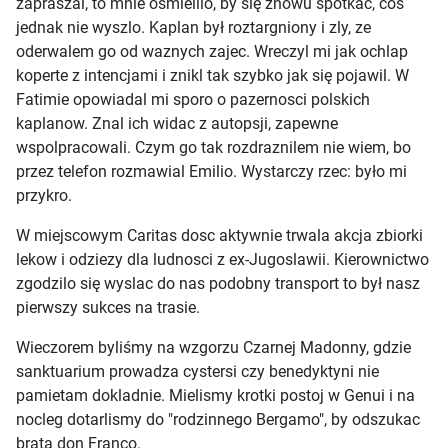
zapraszal, to mnie osmielilo, by się znowu spotkac, cos
jednak nie wyszlo. Kaplan był roztargniony i zly, ze
oderwalem go od waznych zajec. Wreczyl mi jak ochlap
koperte z intencjami i znikl tak szybko jak się pojawil. W
Fatimie opowiadal mi sporo o pazernosci polskich
kaplanow. Znal ich widac z autopsji, zapewne
wspolpracowali. Czym go tak rozdraznilem nie wiem, bo
przez telefon rozmawial Emilio. Wystarczy rzec: było mi
przykro.
W miejscowym Caritas dosc aktywnie trwala akcja zbiorki
lekow i odziezy dla ludnosci z ex-Jugoslawii. Kierownictwo
zgodzilo się wyslac do nas podobny transport to był nasz
pierwszy sukces na trasie.
Wieczorem byliśmy na wzgorzu Czarnej Madonny, gdzie
sanktuarium prowadza cystersi czy benedyktyni nie
pamietam dokladnie. Mielismy krotki postoj w Genui i na
nocleg dotarlismy do "rodzinnego Bergamo", by odszukac
brata don Franco.