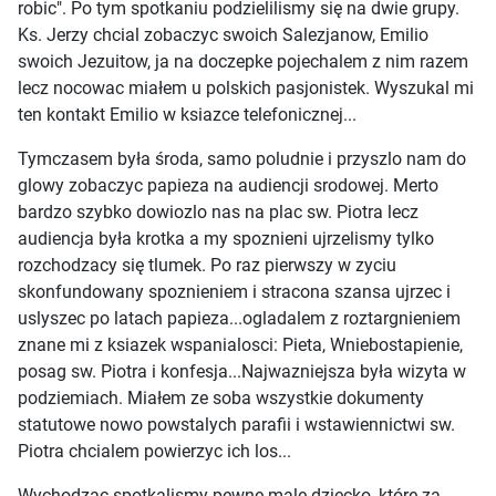
robic". Po tym spotkaniu podzielilismy się na dwie grupy.
Ks. Jerzy chcial zobaczyc swoich Salezjanow, Emilio
swoich Jezuitow, ja na doczepke pojechalem z nim razem
lecz nocowac miałem u polskich pasjonistek. Wyszukal mi
ten kontakt Emilio w ksiazce telefonicznej...
Tymczasem była środa, samo poludnie i przyszlo nam do
glowy zobaczyc papieza na audiencji srodowej. Merto
bardzo szybko dowiozlo nas na plac sw. Piotra lecz
audiencja była krotka a my spoznieni ujrzelismy tylko
rozchodzacy się tlumek. Po raz pierwszy w zyciu
skonfundowany spoznieniem i stracona szansa ujrzec i
uslyszec po latach papieza...ogladalem z roztargnieniem
znane mi z ksiazek wspanialosci: Pieta, Wniebostapienie,
posag sw. Piotra i konfesja...Najwazniejsza była wizyta w
podziemiach. Miałem ze soba wszystkie dokumenty
statutowe nowo powstalych parafii i wstawiennictwi sw.
Piotra chcialem powierzyc ich los...
Wychodzac spotkalismy pewne male dziecko, które za