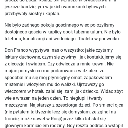
jeszcze bardziej ym w jakich warunkach bytowych
przebywaly siostry i kaplan.
Nie było zadnego pokoju goscinnego wiec polozylismy
dostojnego goscia w kaplicy obok tabernakulum. Nie było
telefonu, kanalizacji ani wodociagu. Toaleta w podworku.
Don Franco wypytywal nas o wszystko: jakie czytamy
lektury duchowne, czym się zywimy i jak kontaktujemy się
z diecezja i swiatem. Czy odwiedzaja mnie krewni. Nie
majac pomyslu co mu podarowac a widzialem ze
spodobal mu się mój prymicyjny ornat, zapakowalem
misternie i wlozylem mu do walizki. Ujrzawszy go
wieczorem w hotelu zalal się lzami jak dziecko. Widac zbyt
wiele wrazen na jeden dzien. To nieglupi i twardy
mezczyzna. Najstarszy z szesciorga dzieci. Po smierci ojca
(nie pytalem taktycznie lecz się domyslam, ze zginal na
froncie, może nawet w Rosji)przez kilka lat stal się
glownym karmicielem rodziny. Gdy reszta podrosla wstapil