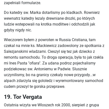
zapelniali formularze.
Do katedry sw. Marka dotarlismy po kladkach. Rownierz
wewnatrz katedry lezaly drewniane drozki, po których
ludzie wstepowali na krotka modlitwe i odchodzili jak
gdyby nigdy nic.
Wieczorem byłem z powroten w Russia Cristiana, tam
czekal na mnie ks. Mackiewicz zadowolony ze spotkania z
Salezjanskimi wladzami. Cieszyl się tez jak dziecko z
remontu samochodu. To droga operacja, była to jak rzekla
mi Ines Pasta "ofiara". Za udana podroz pojechalismy
podziekowac sw. Antoniemu w Padwie. Slusznie
uczynilismy, bo na granicy czekaly nowe przygody...w
alpach zdarzyla się gololedz i wyremontowany samochod
cudem przezyl te gorska przeprawe.
19. Tor Vergata
Ostatnia wizyta we Wloszech rok 2000, sierpień z grupa