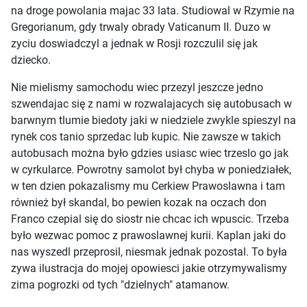
na droge powolania majac 33 lata. Studiowal w Rzymie na
Gregorianum, gdy trwaly obrady Vaticanum II. Duzo w
zyciu doswiadczyl a jednak w Rosji rozczulil się jak
dziecko.
Nie mielismy samochodu wiec przezyl jeszcze jedno
szwendajac się z nami w rozwalajacych się autobusach w
barwnym tlumie biedoty jaki w niedziele zwykle spieszyl na
rynek cos tanio sprzedac lub kupic. Nie zawsze w takich
autobusach można było gdzies usiasc wiec trzeslo go jak
w cyrkularce. Powrotny samolot był chyba w poniedziałek,
w ten dzien pokazalismy mu Cerkiew Prawoslawna i tam
również był skandal, bo pewien kozak na oczach don
Franco czepial się do siostr nie chcac ich wpuscic. Trzeba
było wezwac pomoc z prawoslawnej kurii. Kaplan jaki do
nas wyszedl przeprosil, niesmak jednak pozostal. To była
zywa ilustracja do mojej opowiesci jakie otrzymywalismy
zima pogrozki od tych "dzielnych" atamanow.