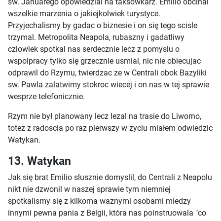
sw. Januarego opowiedzial na taksowkarz. Emilio obcinal
wszelkie marzenia o jakiejkolwiek turystyce.
Przyjechalismy by gadac o biznesie i on się tego scisle
trzymal. Metropolita Neapola, rubaszny i gadatliwy
czlowiek spotkal nas serdecznie lecz z pomyslu o
wspolpracy tylko się grzecznie usmial, nic nie obiecujac
odprawil do Rzymu, twierdzac ze w Centrali obok Bazyliki
sw. Pawla zalatwimy stokroc wiecej i on nas w tej sprawie
wesprze telefonicznie.
Rzym nie był planowany lecz lezal na trasie do Liworno,
totez z radoscia po raz pierwszy w zyciu miałem odwiedzic
Watykan.
13. Watykan
Jak się brat Emilio slusznie domyslil, do Centrali z Neapolu
nikt nie dzwonil w naszej sprawie tym niemniej
spotkalismy się z kilkoma waznymi osobami miedzy
innymi pewna pania z Belgii, która nas poinstruowala "co