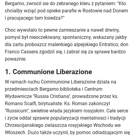
Bergamo, zwrocil sie do zebranego kleru z pytaniem: "Kto
chcialby wziąć pod opieke parafie w Rostowie nad Donem
i pracujacego tam ksiedza?"
Choc wywolalo to pewne zamieszanie a nawet drwiny,
pomysl był nieoczekiwany, spontaniczny, wskazany jakby
dla zartu proboszcz malenkiego alpejskiego Entratico, don
Franco Cassera zgodzil się, i zabral się za sprawe bardzo
powaznie.
1. Communione Liberazione
W ramach ruchu Communione Liberazione dziala na
przedmiesciach Bergamo biblioteka i Centrum
Wydawnicze "Russia Cristiana", prowadzone przez ks.
Romano Scalfi, birytualiste. Ks. Roman zakonczyl
"Russicum", swietnie wlada jezykiem rosyjskim. Cale serce
i zycie oddal sprawie popularyzacji mentalnosci i tradycji
Chrzescijanskiego zwlaszcza rosyjskiego Wschodu we
Wloszech. Duzo także uczynil, by pomoc odradzajacym się