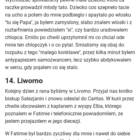
raczke prowadzil mlody tato. Dziecko cos szepnelo tacie
na ucho a potem do mnie podbieglo i spaytalo po wlosku
"tu się Papa", ja byłem zamyslony, slabo znalem wloski i z
roztarfnienia powiedzialem "si", czy bardzo uradowalem
chlopca. Emilio po chwili uprzytomnil mi co chcial ode
mnie ten chlopczyk i o co pytal. Smialismy się obaj do
rozpuku z tego "malego konklawe", przez kilka minut byłem
antypapiezem samozwancem, lecz szybko abdykowalem
w sercu, gdy pojalem co się stalo.
14. Liworno
Kolejny dzien z rana byliśmy w Livorno. Przyjal nas krotko
biskup Salezjanin i znowu odeslal do Caritas. W kurii przez
chwile obcowalem z kaplanem z wyspy Elba, którego
poznalem w Fatimie i telefonicznie powiadomilem, ze
jestem przejazdem w jego diecezji.
W Fatimie był bardzo zyczliwy dla mnie i nawet do siebie