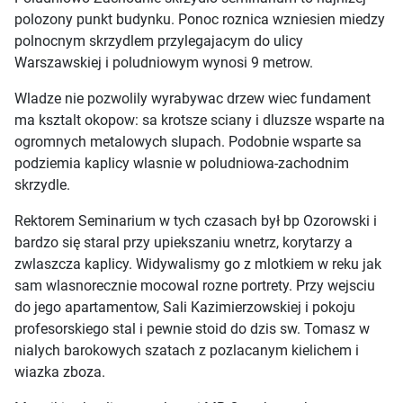
polozony punkt budynku. Ponoc roznica wzniesien miedzy
polnocnym skrzydlem przylegajacym do ulicy
Warszawskiej i poludniowym wynosi 9 metrow.
Wladze nie pozwolily wyrabywac drzew wiec fundament
ma ksztalt okopow: sa krotsze sciany i dluzsze wsparte na
ogromnych metalowych slupach. Podobnie wsparte sa
podziemia kaplicy wlasnie w poludniowa-zachodnim
skrzydle.
Rektorem Seminarium w tych czasach był bp Ozorowski i
bardzo się staral przy upiekszaniu wnetrz, korytarzy a
zwlaszcza kaplicy. Widywalismy go z mlotkiem w reku jak
sam wlasnorecznie mocowal rozne portrety. Przy wejsciu
do jego apartamentow, Sali Kazimierzowskiej i pokoju
profesorskiego stal i pewnie stoid do dzis sw. Tomasz w
nialych barokowych szatach z pozlacanym kielichem i
wiazka zboza.