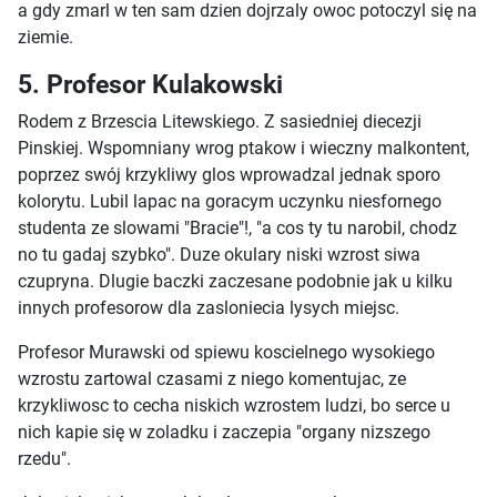
a gdy zmarl w ten sam dzien dojrzaly owoc potoczyl się na
ziemie.
5. Profesor Kulakowski
Rodem z Brzescia Litewskiego. Z sasiedniej diecezji
Pinskiej. Wspomniany wrog ptakow i wieczny malkontent,
poprzez swój krzykliwy glos wprowadzal jednak sporo
kolorytu. Lubil lapac na goracym uczynku niesfornego
studenta ze slowami "Bracie"!, "a cos ty tu narobil, chodz
no tu gadaj szybko". Duze okulary niski wzrost siwa
czupryna. Dlugie baczki zaczesane podobnie jak u kilku
innych profesorow dla zasloniecia lysych miejsc.
Profesor Murawski od spiewu koscielnego wysokiego
wzrostu zartowal czasami z niego komentujac, ze
krzykliwosc to cecha niskich wzrostem ludzi, bo serce u
nich kapie się w zoladku i zaczepia "organy nizszego
rzedu".