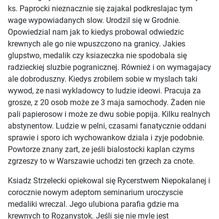
ks. Paprocki nieznacznie się zajakal podkreslajac tym
wage wypowiadanych slow. Urodzil się w Grodnie.
Opowiedzial nam jak to kiedys probowal odwiedzic
krewnych ale go nie wpuszczono na granicy. Jakies
glupstwo, medalik czy ksiazeczka nie spodobala się
radzieckiej sluzbie pogranicznej. Również i on wymagajacy
ale dobroduszny. Kiedys zrobilem sobie w myslach taki
wywod, ze nasi wykladowcy to ludzie ideowi. Pracuja za
grosze, z 20 osob może ze 3 maja samochody. Żaden nie
pali papierosow i może ze dwu sobie popija. Kilku realnych
abstynentow. Ludzie w pelni, czasami fanatycznie oddani
sprawie i sporo ich wychowankow dziala i zyje podobnie.
Powtorze znany zart, ze jeśli bialostocki kaplan czyms
zgrzeszy to w Warszawie uchodzi ten grzech za cnote.
Ksiadz Strzelecki opiekowal się Rycerstwem Niepokalanej i
corocznie nowym adeptom seminarium uroczyscie
medaliki wreczal. Jego ulubiona parafia gdzie ma
krewnych to Rozanystok. Jeśli się nie myle jest