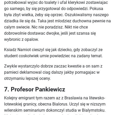
potrzebowal wyjsc do toalety i ufal klerykowi zostawiajac
go samego, by się przygotowal do odpowiedzi. Pokusa
była zbyt wielka, żeby się oprzec. Oszukiwalismy naszego
dziadka ile się da. Taka jest mlodziez duchowna pewnie na
calym swiecie. Nic nie poradzisz. Nikt nie chce
dobrowolnie dostawac dwojke, jeśli jest szansa się
wybronic z opalow.
Ksiadz Namiot cieszyl się jak dziecko, gdy zobaczyl ze
student coskolwiek umie powiedziec na zadany temat.
Zwykle wystarczylo dobrze zaczac kwestie a on sam z
pamieci deklamowal ciag dalszy jakby pomagajac w
otrzymaniu lepszej oceny.
7. Profesor Pankiewicz
Kolejny emigrant tym razem az z Braslawia na litewsko-
lotewskiej granicy, obecna Bialorus. Uczyl się w nizszym
wilenskim seminarium dokonczyl studia w Bialymstoku.