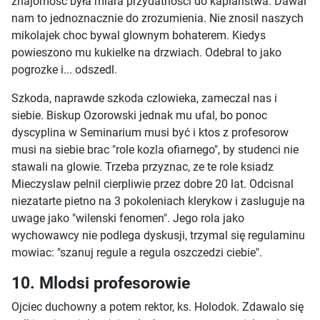
znajomosc była miara przydatnosci do kaplanstwa. Dawal
nam to jednoznacznie do zrozumienia. Nie znosil naszych
mikolajek choc bywal glownym bohaterem. Kiedys
powieszono mu kukielke na drzwiach. Odebral to jako
pogrozke i... odszedl.
Szkoda, naprawde szkoda czlowieka, zameczal nas i
siebie. Biskup Ozorowski jednak mu ufal, bo ponoc
dyscyplina w Seminarium musi być i ktos z profesorow
musi na siebie brac "role kozla ofiarnego", by studenci nie
stawali na glowie. Trzeba przyznac, ze te role ksiadz
Mieczyslaw pelnil cierpliwie przez dobre 20 lat. Odcisnal
niezatarte pietno na 3 pokoleniach klerykow i zasluguje na
uwage jako "wilenski fenomen". Jego rola jako
wychowawcy nie podlega dyskusji, trzymal się regulaminu
mowiac: "szanuj regule a regula oszczedzi ciebie".
10. Mlodsi profesorowie
Ojciec duchowny a potem rektor, ks. Holodok. Zdawalo się