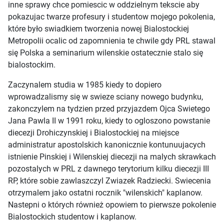
inne sprawy chce pomiescic w oddzielnym tekscie aby
pokazujac twarze profesury i studentow mojego pokolenia,
które było swiadkiem tworzenia nowej Bialostockiej
Metropolii ocalic od zapomnienia te chwile gdy PRL stawal
się Polska a seminarium wilenskie ostatecznie stalo się
bialostockim.
Zaczynalem studia w 1985 kiedy to dopiero
wprowadzalismy się w swieze sciany nowego budynku,
zakonczylem na tydzien przed przyjazdem Ojca Swietego
Jana Pawla II w 1991 roku, kiedy to ogloszono powstanie
diecezji Drohiczynskiej i Bialostockiej na miejsce
administratur apostolskich kanonicznie kontunuujacych
istnienie Pinskiej i Wilenskiej diecezji na malych skrawkach
pozostalych w PRL z dawnego terytorium kilku diecezji III
RP, które sobie zawlaszczyl Zwiazek Radziecki. Swiecenia
otrzymalem jako ostatni rocznik "wilenskich" kaplanow.
Nastepni o których również opowiem to pierwsze pokolenie
Bialostockich studentow i kaplanow.