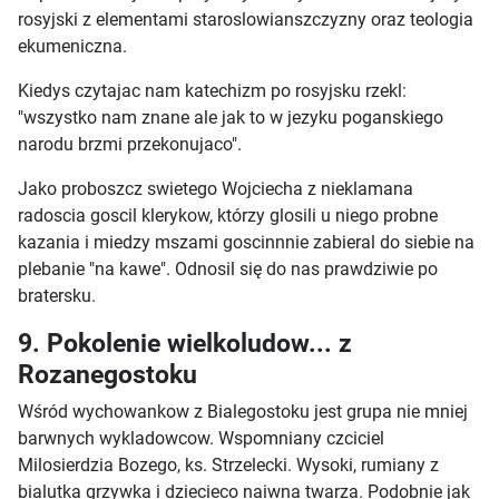
rosyjski z elementami staroslowianszczyzny oraz teologia
ekumeniczna.
Kiedys czytajac nam katechizm po rosyjsku rzekl:
"wszystko nam znane ale jak to w jezyku poganskiego
narodu brzmi przekonujaco".
Jako proboszcz swietego Wojciecha z nieklamana
radoscia goscil klerykow, którzy glosili u niego probne
kazania i miedzy mszami goscinnnie zabieral do siebie na
plebanie "na kawe". Odnosil się do nas prawdziwie po
bratersku.
9. Pokolenie wielkoludow... z
Rozanegostoku
Wśród wychowankow z Bialegostoku jest grupa nie mniej
barwnych wykladowcow. Wspomniany czciciel
Milosierdzia Bozego, ks. Strzelecki. Wysoki, rumiany z
bialutka grzywka i dziecieco naiwna twarza. Podobnie jak