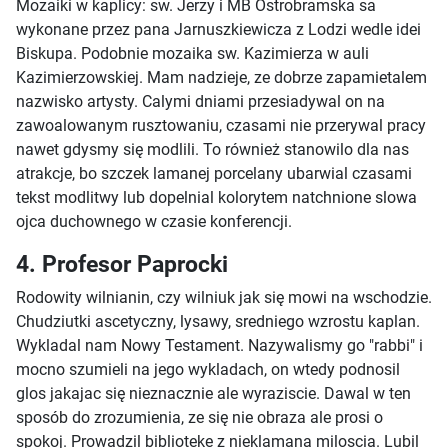
Mozaiki w kaplicy: sw. Jerzy i MB Ostrobramska sa
wykonane przez pana Jarnuszkiewicza z Lodzi wedle idei
Biskupa. Podobnie mozaika sw. Kazimierza w auli
Kazimierzowskiej. Mam nadzieje, ze dobrze zapamietalem
nazwisko artysty. Calymi dniami przesiadywal on na
zawoalowanym rusztowaniu, czasami nie przerywal pracy
nawet gdysmy się modlili. To również stanowilo dla nas
atrakcje, bo szczek lamanej porcelany ubarwial czasami
tekst modlitwy lub dopelnial kolorytem natchnione slowa
ojca duchownego w czasie konferencji.
4. Profesor Paprocki
Rodowity wilnianin, czy wilniuk jak się mowi na wschodzie.
Chudziutki ascetyczny, lysawy, sredniego wzrostu kaplan.
Wykladal nam Nowy Testament. Nazywalismy go "rabbi" i
mocno szumieli na jego wykladach, on wtedy podnosil
glos jakajac się nieznacznie ale wyraziscie. Dawal w ten
sposób do zrozumienia, ze się nie obraza ale prosi o
spokoj. Prowadzil biblioteke z nieklamana miloscia. Lubil