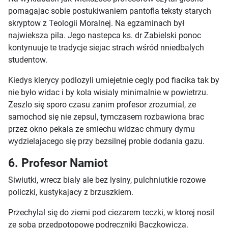
pomagajac sobie postukiwaniem pantofla teksty starych
skryptow z Teologii Moralnej. Na egzaminach był
najwieksza pila. Jego nastepca ks. dr Zabielski ponoc
kontynuuje te tradycje siejac strach wśród nniedbalych
studentow.
Kiedys klerycy podlozyli umiejetnie cegly pod fiacika tak by
nie było widac i by kola wisialy minimalnie w powietrzu.
Zeszlo się sporo czasu zanim profesor zrozumial, ze
samochod się nie zepsul, tymczasem rozbawiona brac
przez okno pekala ze smiechu widzac chmury dymu
wydzielajacego się przy bezsilnej probie dodania gazu.
6. Profesor Namiot
Siwiutki, wrecz bialy ale bez lysiny, pulchniutkie rozowe
policzki, kustykajacy z brzuszkiem.
Przechylal się do ziemi pod ciezarem teczki, w ktorej nosil
ze soba przedpotopowe podreczniki Baczkowicza.