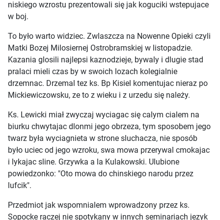
niskiego wzrostu prezentowali się jak koguciki wstepujace
w boj.
To było warto widziec. Zwlaszcza na Nowenne Opieki czyli
Matki Bozej Milosiernej Ostrobramskiej w listopadzie.
Kazania glosili najlepsi kaznodzieje, bywaly i dlugie stad
pralaci mieli czas by w swoich lozach kolegialnie
drzemnac. Drzemal tez ks. Bp Kisiel komentujac nieraz po
Mickiewiczowsku, ze to z wieku i z urzedu się należy.
Ks. Lewicki miał zwyczaj wyciagac się calym cialem na
biurku chwytajac dlonmi jego obrzeza, tym sposobem jego
twarz była wyciagnieta w strone sluchacza, nie sposób
było uciec od jego wzroku, swa mowa przerywal cmokajac
i lykajac sline. Grzywka a la Kulakowski. Ulubione
powiedzonko: "Oto mowa do chinskiego narodu przez
lufcik".
Przedmiot jak wspomnialem wprowadzony przez ks.
Sopocke raczej nie spotykany w innych seminariach jezyk