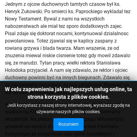
Jednym z ojcow duchownych tamtych czasow był ks.
Henryk Zukowski. Po smierci ks. Paprockiego wykladal tez
Nowy Testament. Bywal z nami na wszystkich
nabozenstwach ale miał tez sporo dodatkowych zajec.
Pisal zdaje się doktorat nocami, kontynuowal dzialalnosc
powolaniowa. Totez zjawial się w kaplicy zaspany z
rowiana grzywa i blada twarza. Mam wrazenie, ze od
znuzenia miewal niskie cisnienie totez gdy mowil zdawalo
się, ze marudzi. Tytan pracy, wielki rektora Stanislawa
Holodoka przyjaciel. A nam się zdawalo, ze rektor i ojciec
duchowny powinni być na innych biegunach. Zdawalo się,
ze nie jestesmy rozumiani, ze nas zdradzono. Również on
W celu zapewnienia jak najlepszych usług online, ta
się na nas za mikolajki obrazal.
strona korzysta z plików cookies.
Wloskiego uczyl ksiadz Giorgio, kolega abp Paetza ze
Jeśli korzystasz z naszej strony internetowej, wyrażasz zgodę na
studiow na KUL-u. Niesamowity erudyta i ekstremalny
używanie naszych plików cookies.
ekscentryk. Na plebanii w kosciele Bozego Milosierdzia
Rozumiem
wywiesil na swoich drzwiach naklejke brat Paschalis.
Korzystajac ze znajomosci obu rytow koscielnych i