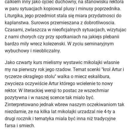
calkiem inny jako ojciec duchowny, na stanowisku rektora
w paru sytuacjach kopiowal plusy i minusy poprzednika.
Liturgika, jego przedmiot stala się miara przydatnosci do
kaplanstwa. Surowos przemieszana z dobrotliwoscia.
Czasami, zwlaszcza w nieoficjalnych sytuacjach, wizytujac
z nami chorych czy przy spotkaniach na jakiejs plebanii
bardzo mily wrecz kolezenski. W zyciu seminaryjnym
wybuchowy i nieobliczalny.
Jako czwarty kurs mielismy wystawic mikolajki wlasnie
my na pierwszy rok jego rzadow. Temat scenki "krol Artur i
ryczerze okraglego stolu" walka o miecz eskalibura,
zwycieza oczywiście Artur którego wcielenie to nowy
rektor. W literackiej wersji to postac ze wszechmiar
pozytywna i w naszej scence tak mialo być.
Zinterpretowano jednak wbrew naszym oczekiwaniom tak
niezdarnie, ze na kilka lat mikolajki urzadzal nie 4-ty a
drugi rocznik i tematyka miala być inna niż tradycyjne
farsa i smiech.