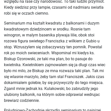
względu na rase czy narodowosc. To taki ludzki przymiot.
Kiedy siedzisz przy lampie, czasami od nadmiaru swiatla
robi się w oczach ciemno.
Seminarium ma ksztalt kwadratu z balkonami i duzym
kwadratowym dziedzincem w srodku. Rosnie tam
winogron, w malym basenika plywaja lilie, obok stoi
rozowa figura swietego Franciszka z wilkiem z Gubio u
stop. Wzruszylem się zobaczywszy ten pomnik. Powstal
rok po moich swieceniach. Wspominal mi kiedys ks.
Biskup Ozorowski, ze taki ma plan, bo to pasuje do
kwietnika. Kwietnikiem zajmowalem się ja dlugi czas wiec
było mi milo, ze Biskup ze mna rozwaza taki plan. Tak mi
się wlasnie marzylo, żeby tam stal Franciszek. Jakis czas
dokarmialem golebie, by się przywyczily do tego miejsca.
Zganil mnie jednak ks. Kulakowski, bo zabrudzily jego
ulubiony balkonik, na którym sobie odprawial wedrujac
brewiarz codziennie.
Poludniowo-Zachodnie skrzydlo seminarium to najnizej