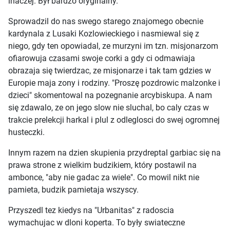
inaczej. Był bardzo oryginalny.
Sprowadzil do nas swego starego znajomego obecnie
kardynala z Lusaki Kozlowieckiego i nasmiewal się z
niego, gdy ten opowiadal, ze murzyni im tzn. misjonarzom
ofiarowuja czasami swoje corki a gdy ci odmawiaja
obrazaja się twierdzac, ze misjonarze i tak tam gdzies w
Europie maja zony i rodziny. "Proszę pozdrowic malzonke i
dzieci" skomentowal na pozegnanie arcybiskupa. A nam
się zdawalo, ze on jego slow nie sluchal, bo caly czas w
trakcie prelekcji harkal i plul z odleglosci do swej ogromnej
husteczki.
Innym razem na dzien skupienia przydreptal garbiac się na
prawa strone z wielkim budzikiem, który postawil na
ambonce, "aby nie gadac za wiele". Co mowil nikt nie
pamieta, budzik pamietaja wszyscy.
Przyszedl tez kiedys na "Urbanitas" z radoscia
wymachujac w dloni koperta. To były swiateczne