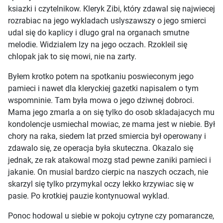
ksiazki i czytelnikow. Kleryk Zibi, który zdawal się najwiecej
rozrabiac na jego wykladach uslyszawszy o jego smierci
udal się do kaplicy i dlugo gral na organach smutne
melodie. Widzialem lzy na jego oczach. Rzokleil się
chlopak jak to się mowi, nie na zarty.
Byłem krotko potem na spotkaniu poswieconym jego
pamieci i nawet dla kleryckiej gazetki napisalem o tym
wspomninie. Tam była mowa o jego dziwnej dobroci.
Mama jego zmarla a on się tylko do osob skladajacych mu
kondolencje usmiechal mowiac, ze mama jest w niebie. Był
chory na raka, siedem lat przed smiercia był operowany i
zdawalo się, ze operacja była skuteczna. Okazalo się
jednak, ze rak atakowal mozg stad pewne zaniki pamieci i
jakanie. On musial bardzo cierpic na naszych oczach, nie
skarzyl się tylko przymykal oczy lekko krzywiac się w
pasie. Po krotkiej pauzie kontynuowal wyklad.
Ponoc hodowal u siebie w pokoju cytryne czy pomarancze,