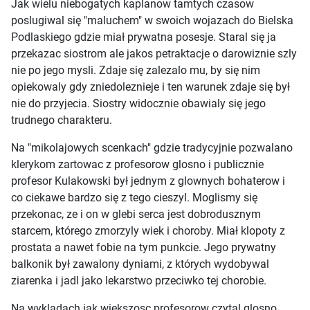
Jak wielu niebogatych kaplanow tamtych czasow
poslugiwal się "maluchem" w swoich wojazach do Bielska
Podlaskiego gdzie miał prywatna posesje. Staral się ja
przekazac siostrom ale jakos petraktacje o darowiznie szly
nie po jego mysli. Zdaje się zalezalo mu, by się nim
opiekowaly gdy zniedoleznieje i ten warunek zdaje się był
nie do przyjecia. Siostry widocznie obawialy się jego
trudnego charakteru.
Na "mikolajowych scenkach" gdzie tradycyjnie pozwalano
klerykom zartowac z profesorow glosno i publicznie
profesor Kulakowski był jednym z glownych bohaterow i
co ciekawe bardzo się z tego cieszyl. Moglismy się
przekonac, ze i on w glebi serca jest dobrodusznym
starcem, którego zmorzyly wiek i choroby. Miał klopoty z
prostata a nawet fobie na tym punkcie. Jego prywatny
balkonik był zawalony dyniami, z których wydobywal
ziarenka i jadl jako lekarstwo przeciwko tej chorobie.
Na wykladach jak wiekszosc profesorow czytal glosno