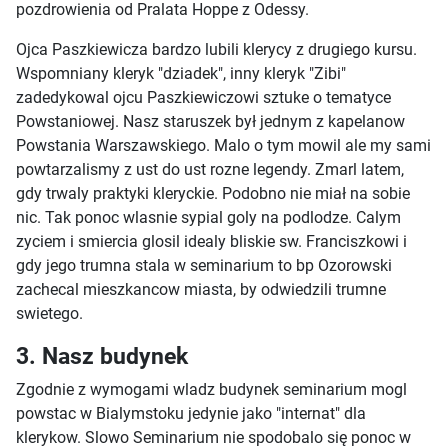
pozdrowienia od Pralata Hoppe z Odessy.
Ojca Paszkiewicza bardzo lubili klerycy z drugiego kursu.
Wspomniany kleryk "dziadek", inny kleryk "Zibi"
zadedykowal ojcu Paszkiewiczowi sztuke o tematyce
Powstaniowej. Nasz staruszek był jednym z kapelanow
Powstania Warszawskiego. Malo o tym mowil ale my sami
powtarzalismy z ust do ust rozne legendy. Zmarl latem,
gdy trwaly praktyki kleryckie. Podobno nie miał na sobie
nic. Tak ponoc wlasnie sypial goly na podlodze. Calym
zyciem i smiercia glosil idealy bliskie sw. Franciszkowi i
gdy jego trumna stala w seminarium to bp Ozorowski
zachecal mieszkancow miasta, by odwiedzili trumne
swietego.
3. Nasz budynek
Zgodnie z wymogami wladz budynek seminarium mogl
powstac w Bialymstoku jedynie jako "internat" dla
klerykow. Slowo Seminarium nie spodobalo się ponoc w