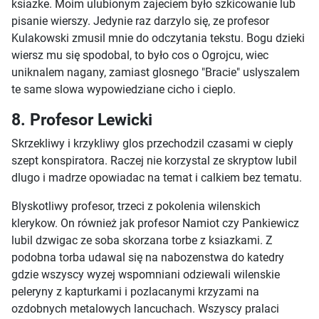
ksiazke. Moim ulubionym zajeciem było szkicowanie lub
pisanie wierszy. Jedynie raz darzylo się, ze profesor
Kulakowski zmusil mnie do odczytania tekstu. Bogu dzieki
wiersz mu się spodobal, to było cos o Ogrojcu, wiec
uniknalem nagany, zamiast glosnego "Bracie" uslyszalem
te same slowa wypowiedziane cicho i cieplo.
8. Profesor Lewicki
Skrzekliwy i krzykliwy glos przechodzil czasami w cieply
szept konspiratora. Raczej nie korzystal ze skryptow lubil
dlugo i madrze opowiadac na temat i calkiem bez tematu.
Blyskotliwy profesor, trzeci z pokolenia wilenskich
klerykow. On również jak profesor Namiot czy Pankiewicz
lubil dzwigac ze soba skorzana torbe z ksiazkami. Z
podobna torba udawal się na nabozenstwa do katedry
gdzie wszyscy wyzej wspomniani odziewali wilenskie
peleryny z kapturkami i pozlacanymi krzyzami na
ozdobnych metalowych lancuchach. Wszyscy pralaci