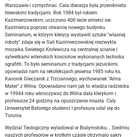
Warszawie i czmychnac. Cala diecezja była przeniknieta
litewskimi tradycjami. Rok 1984 był rokiem
Kazimierzowskim, uczczono 400 lecie smierci sw.
Kazimierza poprzez otwarcie nowego budynku
Seminarium, w którym klerycy wystawili sztuke "wlasnej
roboty" zdaje się w Sali Kazimierzowskiej niezwykla
mozaika Swietego Krolewicza na centralnej scianie i
sylwetkami wilenskich kosciolow wykonanych technika
sgrafitti. To było seminarium z tradycjami jezuickimi,
opowiadal nam na rekolekcjach jesienia 1985 roku ks.
Kanonik Greczanik z Trzciannego, wychowanek "Alma
Mater" z Wilna. Opowiadano nam jak to wladza radziecka
w 19944 roku wkroczywsz do Wilna dala klerykom i
profesurze 24 godziny na opuszczenie miasta. Caly
Uniwersytet Batorego studenci i profesura udal się do
Torunia.
Wydzial Teologiczny wyladowal w Bialymstoku... Siedmiu
naszych profesorow w krotkim czasie otrzymalo sakry