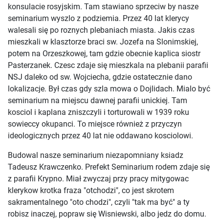
konsulacie rosyjskim. Tam stawiano sprzeciw by nasze
seminarium wyszlo z podziemia. Przez 40 lat klerycy
walesali się po roznych plebaniach miasta. Jakis czas
mieszkali w klasztorze braci sw. Jozefa na Slonimskiej,
potem na Orzeszkowej, tam gdzie obecnie kaplica siostr
Pasterzanek. Czesc zdaje się mieszkala na plebanii parafii
NSJ daleko od sw. Wojciecha, gdzie ostatecznie dano
lokalizacje. Był czas gdy szla mowa o Dojlidach. Mialo być
seminarium na miejscu dawnej parafii unickiej. Tam
kosciol i kaplana zniszczyli i torturowali w 1939 roku
sowieccy okupanci. To miejsce również z przyczyn
ideologicznych przez 40 lat nie oddawano kosciolowi.
Budowal nasze seminarium niezapomniany ksiadz
Tadeusz Krawczenko. Prefekt Seminarium rodem zdaje się
z parafii Krypno. Miał zwyczaj przy pracy mitygowac
klerykow krotka fraza "otchodzi", co jest skrotem
sakramentalnego "oto chodzi", czyli "tak ma być" a ty
robisz inaczej, popraw się Wisniewski, albo jedz do domu.