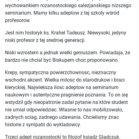
wychowankiem rozanostockiego salezjanskiego nizszego
seminarium. Mamy kilku adeptow z tej szkoly wśród
profesorow.
Jest nim historyk ks. Krahel Tadeusz. Niewysoki, jedyny
niski profesor z tej sredniej generacji.
Niski wzrostem a jednak wielki geniuszem. Powiadaja, ze
bardzo nie chcial być Biskupem choc proponowano.
Krepy, sympatyczna powierzchownosc, nieznaczny
wschodni akcent. Wielka milosc do starodrukow i braci
kleryckiej. Najwieksza ilosc adeptow na seminarium
naukowym i autentyczne pragnienie poznania. To on się
wstydzil gdy nieopatrznie zadal pytanie na które student
nie umial odpowiedziec. Wlasnie to nas mobilizowalo,
zadnych sciag, zadnego udawania. Chcielismy znac
historie z sympatii do wykladowcy.
Trzeci adept rozanostocki to filozof ksiadz Gladczuk.