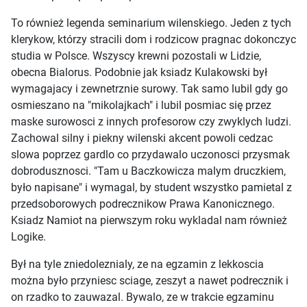
To również legenda seminarium wilenskiego. Jeden z tych
klerykow, którzy stracili dom i rodzicow pragnac dokonczyc
studia w Polsce. Wszyscy krewni pozostali w Lidzie,
obecna Bialorus. Podobnie jak ksiadz Kulakowski był
wymagajacy i zewnetrznie surowy. Tak samo lubil gdy go
osmieszano na "mikolajkach" i lubil posmiac się przez
maske surowosci z innych profesorow czy zwyklych ludzi.
Zachowal silny i piekny wilenski akcent powoli cedzac
slowa poprzez gardlo co przydawalo uczonosci przysmak
dobrodusznosci. "Tam u Baczkowicza malym druczkiem,
było napisane" i wymagal, by student wszystko pamietal z
przedsoborowych podrecznikow Prawa Kanonicznego.
Ksiadz Namiot na pierwszym roku wykladal nam również
Logike.
Był na tyle zniedoleznialy, ze na egzamin z lekkoscia
można było przyniesc sciage, zeszyt a nawet podrecznik i
on rzadko to zauwazal. Bywalo, ze w trakcie egzaminu