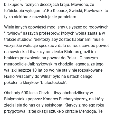
biskupie w roznych diecezjach kraju. Mowiono, ze
to"biskupia wylegarnia".Bp Klepacz, Swirski, Pawlowski to
tylko niektóre z nazwisk jakie pamietam.
Wiele innych opowiesci moglismy uslyszec od rodowitych
"litwinow" naszych profesorow, których wojna zastala w
trakcie studiow. Niektorzy aby zostac kaplanami musieli
wszystkie wakacje spedzac z dala od rodzicow, bo powrot
na sowiecka Litwe czy radziecka Bialorus grozil im
brakiem pozwolenia na powrot do Polski. O naszym
metropolicie Jalbrzykowskim chodzila legenda, ze jego
walizki jeszcze 10 lat po wojnie staly nie rozpakowane.
Haslo "wracamy do Wilna" było na ustach calego
pokolenia klerykow "bialostockich".
Obchody 600-lecia Chrztu Litwy obchodzilismy w
Bialymstoku poprzez Kongres Eucharystyczny, na który
zlecial się do nas caly episkopat. Klerycy z mojego roku
przygotowali z tej okazji sztuke o chrzcie Mendoga. Te i