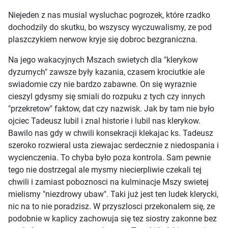
Niejeden z nas musial wysluchac pogrozek, które rzadko
dochodzily do skutku, bo wszyscy wyczuwalismy, ze pod
plaszczykiem nerwow kryje się dobroc bezgraniczna.
Na jego wakacyjnych Mszach swietych dla "klerykow
dyzurnych" zawsze były kazania, czasem krociutkie ale
swiadomie czy nie bardzo zabawne. On się wyraznie
cieszyl gdysmy się smiali do rozpuku z tych czy innych
"przekretow" faktow, dat czy nazwisk. Jak by tam nie było
ojciec Tadeusz lubil i znal historie i lubil nas klerykow.
Bawilo nas gdy w chwili konsekracji klekajac ks. Tadeusz
szeroko rozwieral usta ziewajac serdecznie z niedospania i
wycienczenia. To chyba było poza kontrola. Sam pewnie
tego nie dostrzegal ale mysmy niecierpliwie czekali tej
chwili i zamiast poboznosci na kulminacje Mszy swietej
mielismy "niezdrowy ubaw". Taki już jest ten ludek klerycki,
nic na to nie poradzisz. W przyszlosci przekonalem się, ze
podobnie w kaplicy zachowuja się tez siostry zakonne bez