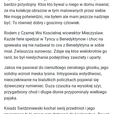
bardzo przystojny. Ktos kto bywal u niego w domu mawial,
ze ma kolekcje obrazow w tym malowanych przez siebie.
Nie mogę potwierdzic, nie byłem ale mam jeszcze nadzieje
być. To również dobry i goscinny czlowiek.
Rodem z Czarnej Wsi Koscielnej wicerektor Mieczyslaw.
Kazde ferie spedzal w Tyncu u Benedyktynow i choc na
spiewaka się nie nadawal to cos z Benedyktyna w sobie
miał. Zwlaszcza surowosc. Zdaje się ktos wielokrotnie go
ranil, bo był nieslychanie podejrzliwy zawziety i uparty.
Jakos nie pasowal do cieniutkiego zenskiego glosiku, jego
solidny wzrost meska lysina. Intrygowala wstydliwosc,
nieoczekiwanie na bialutkich policzkach pojawial się
dziewczecy rumieniec. Duza czaszka na wysokiej szyi,
przygarbiony chod i dlugie dlonie przypominaly wielkiego
pajaka.
Ksiadz Swidziniewski kochal swój przedmiot i jego