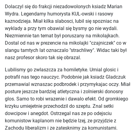
Dolaczyl się do frakcji niezadowolonych ksiadz Marian
Wydra. Legendarny humorysta KUL-owski i rasowy
kaznodzieja. Miał kilka slabosci, lubil się spozniac na
wyklady a przy tym obawial się bysmy go nie wydali.
Niezmiennie tan temat był poruszany na mikolajkach.
Dostal od nas w prezencie na mikolajki "czajniczek" co w
slangu tamtych lat oznaczalo "strachliwy". Widac taki był
nasz profesor skoro tak się obrazal.
Lubilismy go zwlaszcza za homiletyke. Umial glosic i
potrafil nas tego nauczyc. Podobnie jak ksiadz Gladczuk
przemawial wznaszac podbrodek i przymykajac oczy. Miał
posture jeszcze bardziej atletyczna i zolnierski donosny
glos. Samo to robi wrazenie i dawalo efekt. Od gromkiego
krzyku umiejetnie przechodzil do szeptu. Znal setki
dowcipow i anegdot. Ostrzegal nas ze po odejsciu
komunistow kaplanom nie będzie lzej, ze przyjdzie z
Zachodu liberalizm i ze zatesknimy za komunistami.