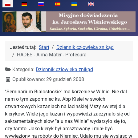
Wybierz swój język
Jesteś tutaj:
Start
Dziennik człowieka znikąd
HADES - Alma Mater - Profesura
Kategoria:
Dziennik człowieka znikąd
Opublikowano: 29 grudzień 2008
"Seminarium Bialostockie" ma korzenie w Wilnie. Nie dal
nam o tym zapomniec ks. Abp Kisiel w swoich
czwartkowych kazaniach na lacinskiej Mszy swietej dla
klerykow. Wiele jego kazan i wypowiedzi zaczynalo się od
sakramentalnych slow "a u nas Wilnie" wydarzylo się to,
czy tamto. Jako kleryk był aresztowany i miał być
wywieziony na roboty do Niemiec. Udalo mu się wysiasc w