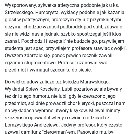
Wysportowany, sylwetka atletyczna podobnie jak u ks.
Strzeleckiego. Humorysta, wyklady podobnie jak kazania
glosil w patetycznym, proroczym stylu z przymknietymi
oczyma, chodzac wznosil podbrodek pod sufit, zdawalo
się nie widzi nas a jednak, szybko spostrzegal jeśli ktos
zasnal. Podchodzil i szeptal:"nie budzcie go, przywilejem
studenta jest spac, przywilejem profesora stawiac dwojki".
Owszem zdarzalo się, ponoc pewien rocznik zawalil
egzamin stuprocentowo. Profesor szanowal swój
przedmiot i wymagal szacunku do siebie.
Do wielkoludow zalicze tez ksiedza Murawskiego.
Wykladal Spiew Koscielny. Lubil pozartowac ale bywaly
tez dni zlego humoru, nie lubil gdy lekcewazono jego
przedmiot, solidnie prowadzil chor klerycki, puszczal nam
na wykladach wybrane utwory klsykow. Miewal minuty
szczerosci opowiadal wtedy o swoich rodzicach z
Lomzyskiego Andrzejewa. Jedyny profesor, który często
uzywal garnitur z "clergyman"-em. Pasowalo mu, był