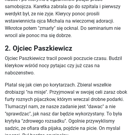
samobojcza. Karetka zabrala go do szpitala i pierwszy
werdykt był, ze nie zyje. Klerycy ponoc prosili
wstawiennicta ojca Michala na wieczornej adoracji.
Wkrotce potem "zmarly" się ocknal. Do seminarium nie
wrocil ale ponoc ma się dobrze.
2. Ojciec Paszkiewicz
Ojciec Paszkiewicz tracil powoli poczucie czasu. Budzil
klerykow wśród nocy pytajac czy już czas na
nabozenstwo.
Platal się jak cien po korytarzach. Zbieral wszelkie
drobiazgi "na misje". Przyjmowal w swojej celi zaraz obok
furty roznych pijaczkow, którym wreczal drobne podarki.
Tlumaczyl nam, ze nasze zadanie jest "dawac" a nie
"sprawdzac", jak nasz dar będzie wykorzystany. To była
krytyka "zdrowego rozsadku". Ogolnie przywyklismy
sadzic, ze ofiara dla pijaka, pojdzie na picie. On myslal