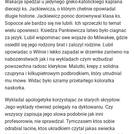
Wakacje spedzal u jedynego greko-katolickiego kaplana
diecezji ks. Jackiewicza, o którym chetnie opowiadal
dlugie historie. Jackiewicz ponoc dorownywal klasa ks.
Sopocce ale bardzo się nie lubili. Ich sprzeczki to temat
wielu opowiesci. Ksiedza Pankiewicza latwo było ciagnac
za jezyk. Lubil wspominac swe wojaze do Milwakee, gdzie
osiedlil się jego rodzony brat i zalozyl rodzine. Lubil
opowiadac o Wilnie i lekko zapadal w drzemke zarówno na
nabozenstwach jak i na wykladach czym wzbudzal
powszechna radosc klerykow. Malutki, krepy z solidna
czupryna i kilkupietrowym podbrodkiem, który utrudnial
mu mowe. Widac było szramy przetartego koloratka
naskorka.
Wykladal apologetyke korzystajac ze starych skryptow.
Jego wyklady również polegaly na dyktowaniu. Czy
wszyscy zapisuja jego slowa podobnie jak inni
profesorowie, nie sprawdzal. Tymczasem ktos sobie
odrabial lacine, ktos ukradkiem czytal jakas swiecka