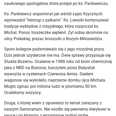
naukowego apologetow, które przejal po ks. Pankiewiczu.
Ks. Pankiewicz wspominal jak wśród zajec fizycznych
wprowadzil "treningi z palkami". Ks. Lewicki kontynuowal
tradycje wykladow z rosyjskiego, która rozpoczal ks.
Michal. Ponoc troszeczke seplenil. Zyl sobie skromnie na
ulicy Poleskiej, piszac broszurki o Bozym Milosierdziu.
Sporo kolegow podsmiewalo się z jego mozolnej pracy.
Dzis jednak szydercow nie ma. Dwie sprawy przypisuje się
Sludze Bozemu. Ocalenie w 1988 roku od broni chemicznej
jaka z NRD na Bialorus, tranzytem przez Bialystok
wywozila w cysternach Czerwona Armia. Siedem
wagonow się wykoleilo, naprzeciw domku ojca Michala.
Moglo zginac pol miliona ludzi w promieniu 50 km.
Ocalelismy wszyscy.
Druga, o ktorej wiem z opowiesci to temat zwiazany z
naszym Seminarium. Nie wiodlo się pewnemu klerykowi w
nauce i po ktoryms z egzaminow podjal probe