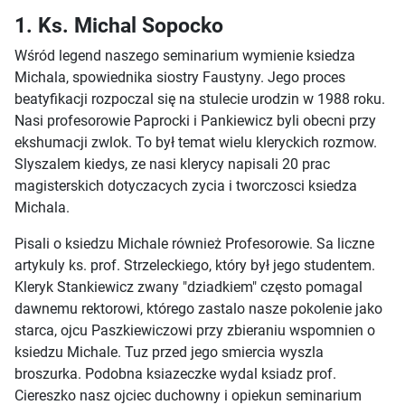
1. Ks. Michal Sopocko
Wśród legend naszego seminarium wymienie ksiedza
Michala, spowiednika siostry Faustyny. Jego proces
beatyfikacji rozpoczal się na stulecie urodzin w 1988 roku.
Nasi profesorowie Paprocki i Pankiewicz byli obecni przy
ekshumacji zwlok. To był temat wielu kleryckich rozmow.
Slyszalem kiedys, ze nasi klerycy napisali 20 prac
magisterskich dotyczacych zycia i tworczosci ksiedza
Michala.
Pisali o ksiedzu Michale również Profesorowie. Sa liczne
artykuly ks. prof. Strzeleckiego, który był jego studentem.
Kleryk Stankiewicz zwany "dziadkiem" często pomagal
dawnemu rektorowi, którego zastalo nasze pokolenie jako
starca, ojcu Paszkiewiczowi przy zbieraniu wspomnien o
ksiedzu Michale. Tuz przed jego smiercia wyszla
broszurka. Podobna ksiazeczke wydal ksiadz prof.
Ciereszko nasz ojciec duchowny i opiekun seminarium