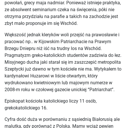
powołań, grecy maja nadmiar. Ponieważ istnieje praktyka,
ze absolwent seminarium czeka na święcenia, póki nie
otrzyma przydziału na parafie a takich na zachodzie jest
zbyt mało proponuje im się Wschód.
Większość jednak kleryków woli przejść na prawosławie i
pracować np.. w Kijowskim Patriarchacie na Prawym
Brzegu Dniepru niż iść na trudny los na Wschód.
Pragmatyzm greko-katolickich studentów zadziwia do łez.
Misyjnego ducha jaki starał się im zaszczepić metropolita
Szeptycki już dawno w tym kościele nie ma. Wytykałem to
kardynałowi Huzarowi w liście otwartym, który
wydrukowano kwietniowym lub majowym numerze w
2008-m roku w czołowej gazecie unickiej “Patriarchat”.
Episkopat kościoła katolickiego liczy 11 osób,
grekokatolickiego 16.
Cyfra dość duża w porównaniu z sąsiednią Białorusią ale
malutka, gdy porównać z Polska. Mamy wciąż pewien