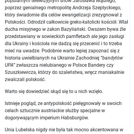
popularnym telewizyjnym show Jarosława Mądrego,
poprzez genialnego metropolitę Andrzeja Szeptyckiego,
który świadomie dla celów ewangelizacji zrezygnował z
Polskości. Odrodził całkowicie greko-katolicki kościół. Wlał
ducha misyjnego w zakon Bazyliański. Owszem bywa źle
przedstawiany w sowieckich pamfletach ale jego zasługi
dla Ukrainy i kościoła nie dadzą się przecenić i to trzeba
mieć na uwadze. Podobnie warto lepiej zapoznać się z
historia uwielbianych na Ukrainie Zachodniej
“bandytów
UPA”
zwłaszcza nielubianego w Polsce Bandery czy
Szuszkiewicza, którzy do szaleństwa, wręcz maniakalnie
zwalczali polskość.
Warto się dowiedzieć skąd się to u nich wzięło.
Istnieje pogląd, ze antypolskość pielęgnowały w swoich
celach sztucznie austriackie służby specjalne w
dogorywającym imperium Habsburgów.
Unia Lubelska nigdy nie była tak mocno akcentowana w