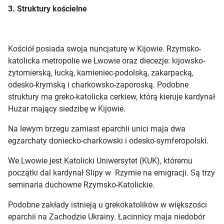
3. Struktury kościelne
Kościół posiada swoja nuncjaturę w Kijowie. Rzymsko-
katolicka metropolie we Lwowie oraz diecezje: kijowsko-
żytomierską, łucką, kamieniec-podolską, zakarpacką,
odesko-krymską i charkowsko-zaporoską. Podobne
struktury ma greko-katolicka cerkiew, którą kieruje kardynał
Huzar mający siedzibę w Kijowie.
Na lewym brzegu zamiast eparchii unici maja dwa
egzarchaty doniecko-charkowski i odesko-symferopolski.
We Lwowie jest Katolicki Uniwersytet (KUK), któremu
początki dal kardynał Slipy w
Rzymie na emigracji. Są trzy
seminaria duchowne Rzymsko-Katolickie.
Podobne zakłady istnieją u grekokatolików w większości
eparchii na Zachodzie Ukrainy. Łacinnicy maja niedobór