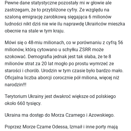
Pewne dane statystyczne pozostały mi w głowie ale
zastrzegam, że to przybliżone cyfry. Ze względu na
szaloną emigrację zarobkową sięgająca 6 milionów
ludności nikt dziś nie wie ilu naprawdę Ukraińców mieszka
obecnie na stale w tym kraju.
Mówi się o 48-miu milionach, co w porównaniu z cyfrą 56
milionów, którą cytowano u schyłku ZSRR może
szokować. Demografia jednak jest tak słaba, że te 8
milionów strat za 20 lat mogło po prostu wymrzeć ze
starości i chorób. Urodzin w tym czasie było bardzo mało.
Oficjalna liczba aborcji corocznie pół miliona, więcej niż
narodzin!!!
Terytorium Ukrainy jest dwakroć większe od polskiego
około 660 tysięcy.
Ukraina ma dostęp do Morza Czarnego i Azowskiego.
Poprzez Morze Czarne Odessa, Izmaił i inne porty mają