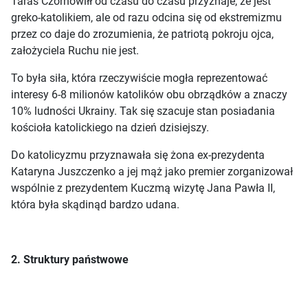
Taras Czornowiłł od czasu do czasu przyznaje, ze jest
greko-katolikiem, ale od razu odcina się od ekstremizmu
przez co daje do zrozumienia, że patriotą pokroju ojca,
założyciela Ruchu nie jest.
To była siła, która rzeczywiście mogła reprezentować
interesy 6-8 milionów katolików obu obrządków a znaczy
10% ludności Ukrainy. Tak się szacuje stan posiadania
kościoła katolickiego na dzień dzisiejszy.
Do katolicyzmu przyznawała się żona ex-prezydenta
Kataryna Juszczenko a jej mąż jako premier zorganizował
wspólnie z prezydentem Kuczmą wizytę Jana Pawła II,
która była skądinąd bardzo udana.
2. Struktury państwowe