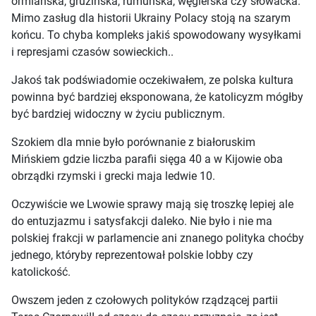
ormiańska, gruzińska, rumuńska, węgierska czy słowacka.
Mimo zasług dla historii Ukrainy Polacy stoją na szarym
końcu. To chyba kompleks jakiś spowodowany wysyłkami
i represjami czasów sowieckich..
Jakoś tak podświadomie oczekiwałem, ze polska kultura
powinna być bardziej eksponowana, że katolicyzm mógłby
być bardziej widoczny w życiu publicznym.
Szokiem dla mnie było porównanie z białoruskim
Mińskiem gdzie liczba parafii sięga 40 a w Kijowie oba
obrządki rzymski i grecki maja ledwie 10.
Oczywiście we Lwowie sprawy mają się troszkę lepiej ale
do entuzjazmu i satysfakcji daleko. Nie było i nie ma
polskiej frakcji w parlamencie ani znanego polityka choćby
jednego, któryby reprezentował polskie lobby czy
katolickość.
Owszem jeden z czołowych polityków rządzącej partii