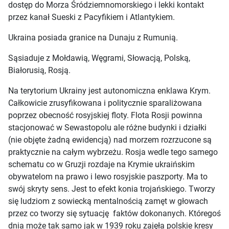
dostęp do Morza Śródziemnomorskiego i lekki kontakt
przez kanał Sueski z Pacyfikiem i Atlantykiem.
Ukraina posiada granice na Dunaju z Rumunią.
Sąsiaduje z Mołdawią, Węgrami, Słowacją, Polską,
Białorusią, Rosją.
Na terytorium Ukrainy jest autonomiczna enklawa Krym.
Całkowicie zrusyfikowana i politycznie sparaliżowana
poprzez obecność rosyjskiej floty. Flota Rosji powinna
stacjonować w Sewastopolu ale różne budynki i działki
(nie objęte żadną ewidencją) nad morzem rozrzucone są
praktycznie na całym wybrzeżu. Rosja wedle tego samego
schematu co w Gruzji rozdaje na Krymie ukraińskim
obywatelom na prawo i lewo rosyjskie paszporty. Ma to
swój skryty sens. Jest to efekt konia trojańskiego. Tworzy
się ludziom z sowiecką mentalnością zamęt w głowach
przez co tworzy się sytuację
faktów dokonanych. Któregoś
dnia może tak samo jak w 1939 roku zajęła polskie kresy