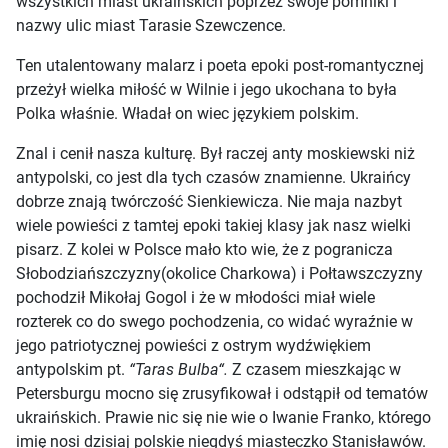
wszystkich miast ukraińskich poprzez swoje pomniki i
nazwy ulic miast Tarasie Szewczence.
Ten utalentowany malarz i poeta epoki post-romantycznej
przeżył wielka miłość w Wilnie i jego ukochana to była
Polka właśnie. Władał on wiec językiem polskim.
Znal i cenił nasza kulturę. Był raczej anty moskiewski niż
antypolski, co jest dla tych czasów znamienne. Ukraińcy
dobrze znają twórczość Sienkiewicza. Nie maja nazbyt
wiele powieści z tamtej epoki takiej klasy jak nasz wielki
pisarz. Z kolei w Polsce mało kto wie, że z pogranicza
Słobodziańszczyzny(okolice Charkowa) i Połtawszczyzny
pochodził Mikołaj Gogol i że w młodości miał wiele
rozterek co do swego pochodzenia, co widać wyraźnie w
jego patriotycznej powieści z ostrym wydźwiękiem
antypolskim pt.
“Taras Bulba“.
Z czasem mieszkając w
Petersburgu mocno się zrusyfikował i odstąpił od tematów
ukraińskich. Prawie nic się nie wie o Iwanie Franko, którego
imię nosi dzisiaj polskie niegdyś miasteczko Stanisławów.