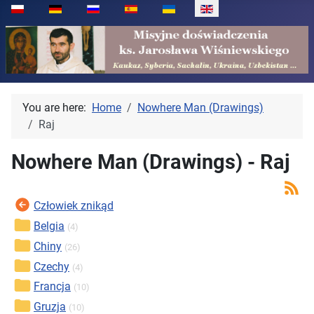
Select your language
You are here:
Home
Nowhere Man (Drawings)
Raj
Nowhere Man (Drawings) - Raj
Człowiek znikąd
Belgia
(4)
Chiny
(26)
Czechy
(4)
Francja
(10)
Gruzja
(10)