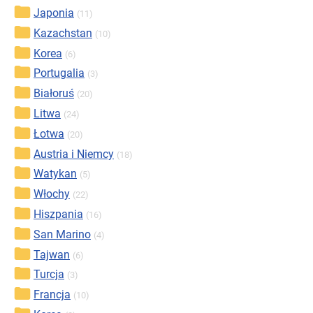
Japonia
(11)
Kazachstan
(10)
Korea
(6)
Portugalia
(3)
Białoruś
(20)
Litwa
(24)
Łotwa
(20)
Austria i Niemcy
(18)
Watykan
(5)
Włochy
(22)
Hiszpania
(16)
San Marino
(4)
Tajwan
(6)
Turcja
(3)
Francja
(10)