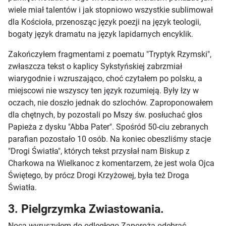
wiele miał talentów i jak stopniowo wszystkie sublimował
dla Kościoła, przenosząc język poezji na język teologii,
bogaty język dramatu na język lapidarnych encyklik.
Zakończyłem fragmentami z poematu "Tryptyk Rzymski",
zwłaszcza tekst o kaplicy Sykstyńskiej zabrzmiał
wiarygodnie i wzruszająco, choć czytałem po polsku, a
miejscowi nie wszyscy ten język rozumieją. Były łzy w
oczach, nie doszło jednak do szlochów. Zaproponowałem
dla chętnych, by pozostali po Mszy św. posłuchać głos
Papieża z dysku "Abba Pater". Spośród 50-ciu zebranych
parafian pozostało 10 osób. Na koniec obeszliśmy stacje
"Drogi Światła", których tekst przysłał nam Biskup z
Charkowa na Wielkanoc z komentarzem, że jest wola Ojca
Świętego, by prócz Drogi Krzyżowej, była też Droga
Światła.
3. Pielgrzymka Zwiastowania.
Nocą wyruszyłem do odległego Zaporoża odebrać