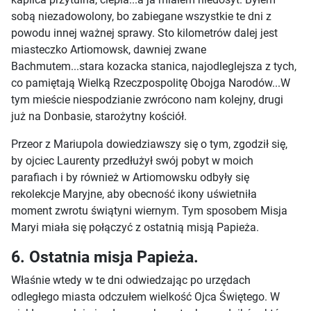
sobą niezadowolony, bo zabiegane wszystkie te dni z
powodu innej ważnej sprawy. Sto kilometrów dalej jest
miasteczko Artiomowsk, dawniej zwane
Bachmutem...stara kozacka stanica, najodleglejsza z tych,
co pamiętają Wielką Rzeczpospolitę Obojga Narodów...W
tym mieście niespodzianie zwrócono nam kolejny, drugi
już na Donbasie, starożytny kościół.
Przeor z Mariupola dowiedziawszy się o tym, zgodził się,
by ojciec Laurenty przedłużył swój pobyt w moich
parafiach i by również w Artiomowsku odbyły się
rekolekcje Maryjne, aby obecność ikony uświetniła
moment zwrotu świątyni wiernym. Tym sposobem Misja
Maryi miała się połączyć z ostatnią misją Papieża.
6. Ostatnia misja Papieża.
Właśnie wtedy w te dni odwiedzając po urzędach
odległego miasta odczułem wielkość Ojca Świętego. W