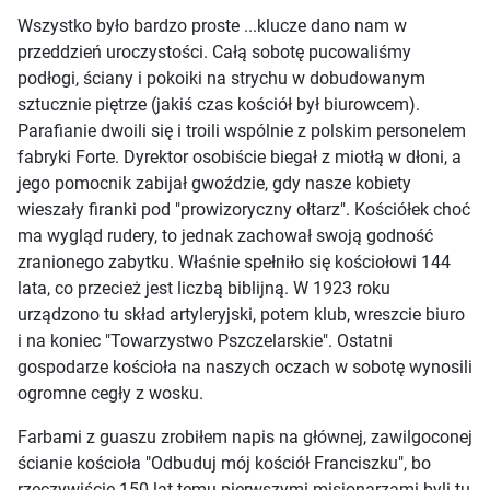
Wszystko było bardzo proste ...klucze dano nam w
przeddzień uroczystości. Całą sobotę pucowaliśmy
podłogi, ściany i pokoiki na strychu w dobudowanym
sztucznie piętrze (jakiś czas kościół był biurowcem).
Parafianie dwoili się i troili wspólnie z polskim personelem
fabryki Forte. Dyrektor osobiście biegał z miotłą w dłoni, a
jego pomocnik zabijał gwoździe, gdy nasze kobiety
wieszały firanki pod "prowizoryczny ołtarz". Kościółek choć
ma wygląd rudery, to jednak zachował swoją godność
zranionego zabytku. Właśnie spełniło się kościołowi 144
lata, co przecież jest liczbą biblijną. W 1923 roku
urządzono tu skład artyleryjski, potem klub, wreszcie biuro
i na koniec "Towarzystwo Pszczelarskie". Ostatni
gospodarze kościoła na naszych oczach w sobotę wynosili
ogromne cegły z wosku.
Farbami z guaszu zrobiłem napis na głównej, zawilgoconej
ścianie kościoła "Odbuduj mój kościół Franciszku", bo
rzeczywiście 150 lat temu pierwszymi misjonarzami byli tu