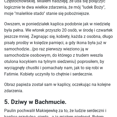
Częstochowskiej. Miałem nadzieję, że uda się połączyć
logicznie te dwa wielkie zdarzenia, że mój "ludek Boży",
moje "maleńkie stado" stanie się pobożniejsze.
Owszem, w poniedziałek kaplica podobnie jak w niedzielę
była pełna. We wtorek przyszło 20 osób, w środę i czwartek
jeszcze mniej. Żegnając się, kobiety, każda z osobna, długo
pisały prośby w księdze pamięci, a gdy ikona była już w
samochodzie...(po raz pierwszy wieziono ją w
samochodzie osobowym, do którego z trudem weszła
otulona kocykiem na tylnym siedzeniu) poprosiłem, by
wyciągnęły chustki i pomachały nam, jak to się robi w
Fatimie. Kobiety uczyniły to chętnie i serdecznie.
Obraz papieża został sam w kaplicy, oczekując na kolejne
zdarzenia.
5. Dziwy w Bachmucie.
Paulin pochwalił Makiejewkę za to, że ludzie serdeczni i
kaplica przytulna, ciepła...a ja miałem niedosyt. Byłem