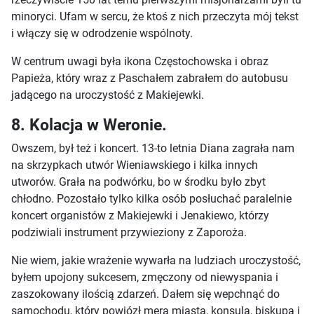
minoryci. Ufam w sercu, że ktoś z nich przeczyta mój tekst
i włączy się w odrodzenie wspólnoty.
W centrum uwagi była ikona Częstochowska i obraz
Papieża, który wraz z Paschałem zabrałem do autobusu
jadącego na uroczystość z Makiejewki.
8. Kolacja w Weronie.
Owszem, był też i koncert. 13-to letnia Diana zagrała nam
na skrzypkach utwór Wieniawskiego i kilka innych
utworów. Grała na podwórku, bo w środku było zbyt
chłodno. Pozostało tylko kilka osób posłuchać paralelnie
koncert organistów z Makiejewki i Jenakiewo, którzy
podziwiali instrument przywieziony z Zaporoża.
Nie wiem, jakie wrażenie wywarła na ludziach uroczystość,
byłem upojony sukcesem, zmęczony od niewyspania i
zaszokowany ilością zdarzeń. Dałem się wepchnąć do
samochodu, który powiózł mera miasta, konsula, biskupa i