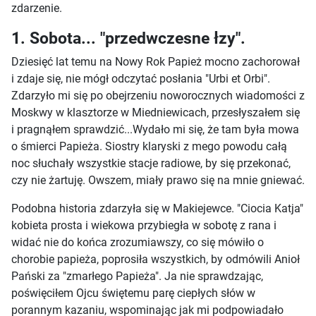
zdarzenie.
1. Sobota... "przedwczesne łzy".
Dziesięć lat temu na Nowy Rok Papież mocno zachorował
i zdaje się, nie mógł odczytać posłania "Urbi et Orbi".
Zdarzyło mi się po obejrzeniu noworocznych wiadomości z
Moskwy w klasztorze w Miedniewicach, przesłyszałem się
i pragnąłem sprawdzić...Wydało mi się, że tam była mowa
o śmierci Papieża. Siostry klaryski z mego powodu całą
noc słuchały wszystkie stacje radiowe, by się przekonać,
czy nie żartuję. Owszem, miały prawo się na mnie gniewać.
Podobna historia zdarzyła się w Makiejewce. "Ciocia Katja"
kobieta prosta i wiekowa przybiegła w sobotę z rana i
widać nie do końca zrozumiawszy, co się mówiło o
chorobie papieża, poprosiła wszystkich, by odmówili Anioł
Pański za "zmarłego Papieża". Ja nie sprawdzając,
poświęciłem Ojcu świętemu parę ciepłych słów w
porannym kazaniu, wspominając jak mi podpowiadało