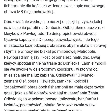
fisharmonię dla kościoła w Jenakiewo i kopię cudownego
obrazu MB Częstochowskiej.
Obraz właśnie wędruje po naszej diecezji i przyszła kolej
nawiedzenia parafii na Donbasie. Odbierałem obraz z rąk
kleryków z Pawłogradu. To dniepropietrowski obwód.
Ojcowie kapucyni z Dniepropietrowska wysłali do tego
miasteczka kaznodzieję z obrazem, aby mi ułatwić sprawę
i bym się w nocy nie błąkał po milionowej Metropolii.
Pawłograd mniejszy i kościół odnaleźć nietrudno. Dwaj
klerycy spotkali mnie na trasie do Doniecka. Ładnie modlili
się we dwójkę w osieroconym kościółku , w którym od
miesiąca nie ma już kapłana. Odśpiewali "O Maryjo,
żegnam Cię", pogasili światło, zamknęli kościół i
"zapakowali" obraz obok fisharmonii na małą ciężarówkę
gazel, jaką za 80 dolarów wynajął mi parafianin Żenia.
Odbyło się to w pełnym powagi milczeniu, bez fanfar i
kwiatów, przemówień...Matka Boża wyruszała w tzw
"roboczą wędrówkę", nie triumfować, a raczej