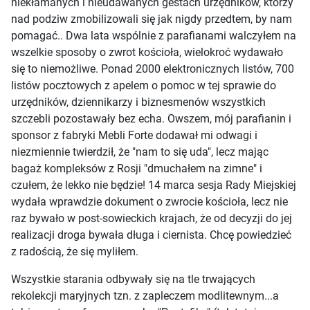
niekłamanych i nieudawanych gestach urzędników, którzy
nad podziw zmobilizowali się jak nigdy przedtem, by nam
pomagać.. Dwa lata wspólnie z parafianami walczyłem na
wszelkie sposoby o zwrot kościoła, wielokroć wydawało
się to niemożliwe. Ponad 2000 elektronicznych listów, 700
listów pocztowych z apelem o pomoc w tej sprawie do
urzędników, dziennikarzy i biznesmenów wszystkich
szczebli pozostawały bez echa. Owszem, mój parafianin i
sponsor z fabryki Mebli Forte dodawał mi odwagi i
niezmiennie twierdził, że "nam to się uda", lecz mając
bagaż kompleksów z Rosji "dmuchałem na zimne" i
czułem, że lekko nie będzie! 14 marca sesja Rady Miejskiej
wydała wprawdzie dokument o zwrocie kościoła, lecz nie
raz bywało w post-sowieckich krajach, że od decyzji do jej
realizacji droga bywała długa i ciernista. Chcę powiedzieć
z radością, że się myliłem.
Wszystkie starania odbywały się na tle trwających
rekolekcji maryjnych tzn. z zapleczem modlitewnym...a