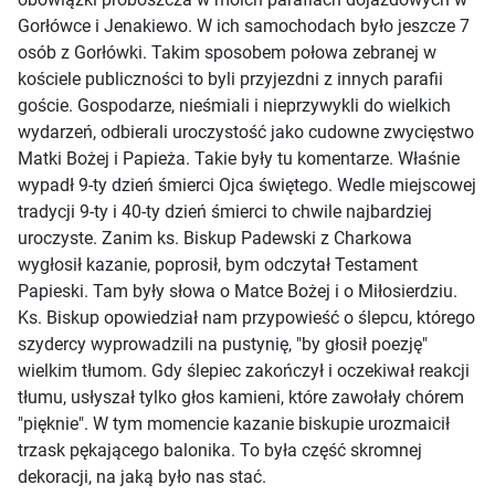
Gorłówce i Jenakiewo. W ich samochodach było jeszcze 7
osób z Gorłówki. Takim sposobem połowa zebranej w
kościele publiczności to byli przyjezdni z innych parafii
goście. Gospodarze, nieśmiali i nieprzywykli do wielkich
wydarzeń, odbierali uroczystość jako cudowne zwycięstwo
Matki Bożej i Papieża. Takie były tu komentarze. Właśnie
wypadł 9-ty dzień śmierci Ojca świętego. Wedle miejscowej
tradycji 9-ty i 40-ty dzień śmierci to chwile najbardziej
uroczyste. Zanim ks. Biskup Padewski z Charkowa
wygłosił kazanie, poprosił, bym odczytał Testament
Papieski. Tam były słowa o Matce Bożej i o Miłosierdziu.
Ks. Biskup opowiedział nam przypowieść o ślepcu, którego
szydercy wyprowadzili na pustynię, "by głosił poezję"
wielkim tłumom. Gdy ślepiec zakończył i oczekiwał reakcji
tłumu, usłyszał tylko głos kamieni, które zawołały chórem
"pięknie". W tym momencie kazanie biskupie urozmaicił
trzask pękającego balonika. To była część skromnej
dekoracji, na jaką było nas stać.