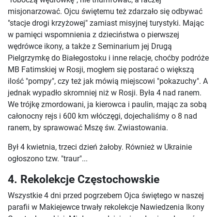
misjonarzować. Ojcu świętemu też zdarzało się odbywać
"stacje drogi krzyżowej" zamiast misyjnej turystyki. Mając
w pamięci wspomnienia z dzieciństwa o pierwszej
wędrówce ikony, a także z Seminarium jej Drugą
Pielgrzymkę do Białegostoku i inne relacje, choćby podróże
MB Fatimskiej w Rosji, mogłem się postarać o większą
ilość "pompy", czy też jak mówią miejscowi "pokazuchy". A
jednak wypadło skromniej niż w Rosji. Była 4 nad ranem.
We trójkę zmordowani, ja kierowca i paulin, mając za sobą
całonocny rejs i 600 km włóczęgi, dojechaliśmy o 8 nad
ranem, by sprawować Mszę św. Zwiastowania.
Był 4 kwietnia, trzeci dzień żałoby. Również w Ukrainie
ogłoszono tzw. "traur"...
4. Rekolekcje Częstochowskie
Wszystkie 4 dni przed pogrzebem Ojca świętego w naszej
parafii w Makiejewce trwały rekolekcje Nawiedzenia Ikony