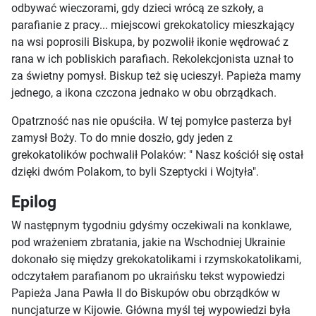
odbywać wieczorami, gdy dzieci wrócą ze szkoły, a
parafianie z pracy... miejscowi grekokatolicy mieszkający
na wsi poprosili Biskupa, by pozwolił ikonie wędrować z
rana w ich pobliskich parafiach. Rekolekcjonista uznał to
za świetny pomysł. Biskup też się ucieszył. Papieża mamy
jednego, a ikona czczona jednako w obu obrządkach.
Opatrzność nas nie opuściła. W tej pomyłce pasterza był
zamysł Boży. To do mnie doszło, gdy jeden z
grekokatolików pochwalił Polaków: " Nasz kościół się ostał
dzięki dwóm Polakom, to byli Szeptycki i Wojtyła".
Epilog
W następnym tygodniu gdyśmy oczekiwali na konklawe,
pod wrażeniem zbratania, jakie na Wschodniej Ukrainie
dokonało się między grekokatolikami i rzymskokatolikami,
odczytałem parafianom po ukraińsku tekst wypowiedzi
Papieża Jana Pawła II do Biskupów obu obrządków w
nuncjaturze w Kijowie. Główna myśl tej wypowiedzi była