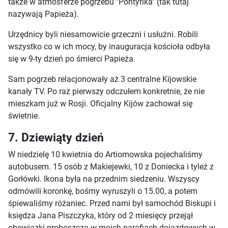
także w atmosferze pogrzebu "Pontyfika" (tak tutaj
nazywają Papieża).
Urzędnicy byli niesamowicie grzeczni i usłużni. Robili
wszystko co w ich mocy, by inauguracja kościoła odbyła
się w 9-ty dzień po śmierci Papieża.
Sam pogrzeb relacjonowały aż 3 centralne Kijowskie
kanały TV. Po raz pierwszy odczułem konkretnie, że nie
mieszkam już w Rosji. Oficjalny Kijów zachował się
świetnie.
7. Dziewiąty dzień
W niedzielę 10 kwietnia do Artiomowska pojechaliśmy
autobusem. 15 osób z Makiejewki, 10 z Doniecka i tyleż z
Gorłówki. Ikona była na przednim siedzeniu. Wszyscy
odmówili koronkę, bośmy wyruszyli o 15.00, a potem
śpiewaliśmy różaniec. Przed nami był samochód Biskupi i
księdza Jana Piszczyka, który od 2 miesięcy przejął
obowiązki proboszcza w moich parafiach dojazdowych w