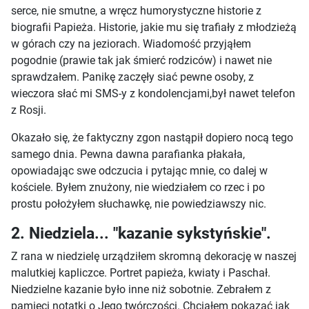
serce, nie smutne, a wręcz humorystyczne historie z
biografii Papieża. Historie, jakie mu się trafiały z młodzieżą
w górach czy na jeziorach. Wiadomość przyjąłem
pogodnie (prawie tak jak śmierć rodziców) i nawet nie
sprawdzałem. Panikę zaczęły siać pewne osoby, z
wieczora słać mi SMS-y z kondolencjami,był nawet telefon
z Rosji.
Okazało się, że faktyczny zgon nastąpił dopiero nocą tego
samego dnia. Pewna dawna parafianka płakała,
opowiadając swe odczucia i pytając mnie, co dalej w
kościele. Byłem znużony, nie wiedziałem co rzec i po
prostu położyłem słuchawkę, nie powiedziawszy nic.
2. Niedziela... "kazanie sykstyńskie".
Z rana w niedzielę urządziłem skromną dekorację w naszej
malutkiej kapliczce. Portret papieża, kwiaty i Paschał.
Niedzielne kazanie było inne niż sobotnie. Zebrałem z
pamięci notatki o Jego twórczości. Chciałem pokazać jak