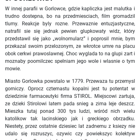
W innej parafii w Gorlowce, gdzie kapliczka jest malutka i
trudno dostepna, bo na przedmiesciach, film gromadzil
tlumy. Reakcje byly rozne. Przewaznie entuzjastyczne,
natrafil sie się jednak pewien glupkowaty widz, który
przedstawil się jako „wolnomularz” i poprosil mnie, bym
przekazal swoim przelozonym, ze wkrotce umre na placu
obok cerkwi prawoslawnej. Choc wyglada to na glupi zart i
moznaby poomilczec spelniam jego wole i wlasnie o tym
mowie.
Miasto Gorlowka powstalo w 1779. Przewaza tu przemysl
gorniczy. Oprocz czternastu kopalni jest tu potentat w
dziedzinie farmaceutyki firma STIROL. Miejscowi zartuja,
ze dzieki Stirolowi latem pada snieg a zima leje deszcz.
Mieszka tutaj ponad 300 tys ludzi, wśród nich wielu
katolikow tak lacinskiego jak i greckiego obrzadku.
Niestety, przez ostatnie dziesiec lat zadnemu z ksiezy nie
udalo się rozruszyc, ozywic czy powiekszyc kolektyw