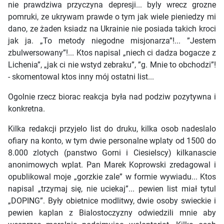
nie prawdziwa przyczyna depresji... byly wrecz grozne
pomruki, ze ukrywam prawde o tym jak wiele pieniedzy mi
dano, ze żaden ksiadz na Ukrainie nie posiada takich kroci
jak ja. „To metody niegodne misjonarza”!... ”Jestem
zbulwersowany”!... Ktos napisal „niech ci dadza bogacze z
Lichenia”, „jak ci nie wstyd zebraku”, ”g. Mnie to obchodzi”!
- skomentowal ktos inny mój ostatni list...
Ogolnie rzecz biorac reakcja była nad podziw pozytywna i
konkretna.
Kilka redakcji przyjelo list do druku, kilka osob nadeslalo
ofiary na konto, w tym dwie personalne wplaty od 1500 do
8.000 zlotych (panstwo Gorni i Ciesielscy) kilkanascie
anonimowych wplat. Pan Marek Koprowski zredagowal i
opublikowal moje „gorzkie zale” w formie wywiadu... Ktos
napisal „trzymaj się, nie uciekaj”... pewien list miał tytul
„DOPING”. Były obietnice modlitwy, dwie osoby swieckie i
pewien kaplan z Bialostoczyzny odwiedzili mnie aby