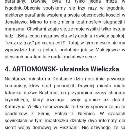
parafialny. Dawniej byla tu tylko jedna msza w
tygodniu.Obecnie spotykamy się trzy razy w tygodniu,
niektorzy parafianie wspieraja swoja obecnoscia kosciol w
Jenakiewo. Mimo to nie zmienia toatmosfery stagnacji i
marazmu. Chwilami zdaje się, ze moje wysilki tylko irytuja
ludzi...Byla jedna msza swieta w ty-godniu i swiety spokoj.
Teraz az trzy:” po co, na co?!”. Tutaj, w tym miescie nie ma
wprawdzie hut a jednak podobnie jak w Makiejewce w
piersiach parafian bije nadal metalowe serce.
4. ARTIOMOWSK- ukrainska Wieliczka
Najstarsze miasto na Donbasie dzis nosi imie pewnego
komunisty, który stad pochodzil. Dawniej miasto mialo
tatarska nazwe Bachmut, co przypomina czasy chanatu
krymskiego, który rozciagal swoje granice az dotad.
Katarzyna Wielka kolonizowala te tereny sprowadzajac tu
osadnikow z Serbii, Polski z Niemiec. W czasach
sowieckich w tym miasteczku dzialaly dwa internaty dla
sierot wojny domowej w Hiszpanii. Nic dziwnego, ze sa