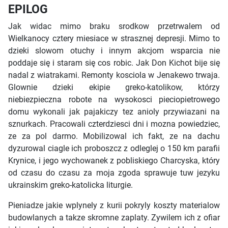
EPILOG
Jak widac mimo braku srodkow przetrwalem od
Wielkanocy cztery miesiace w strasznej depresji. Mimo to
dzieki slowom otuchy i innym akcjom wsparcia nie
poddaje się i staram się cos robic. Jak Don Kichot bije się
nadal z wiatrakami. Remonty kosciola w Jenakewo trwaja.
Glownie dzieki ekipie greko-katolikow, którzy
niebiezpieczna robote na wysokosci pieciopietrowego
domu wykonali jak pajakiczy tez anioly przywiazani na
sznurkach. Pracowali czterdziesci dni i mozna powiedziec,
ze za pol darmo. Mobilizowal ich fakt, ze na dachu
dyzurowal ciagle ich proboszcz z odleglej o 150 km parafii
Krynice, i jego wychowanek z pobliskiego Charcyska, który
od czasu do czasu za moja zgoda sprawuje tuw jezyku
ukrainskim greko-katolicka liturgie.
Pieniadze jakie wplynely z kurii pokryly koszty materialow
budowlanych a takze skromne zaplaty. Zywilem ich z ofiar