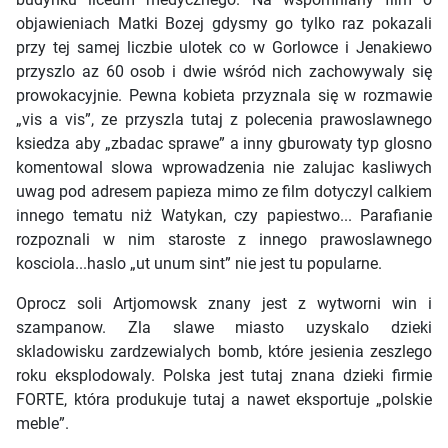
objawieniach Matki Bozej gdysmy go tylko raz pokazali
przy tej samej liczbie ulotek co w Gorlowce i Jenakiewo
przyszlo az 60 osob i dwie wśród nich zachowywaly się
prowokacyjnie. Pewna kobieta przyznala się w rozmawie
„vis a vis”, ze przyszla tutaj z polecenia prawoslawnego
ksiedza aby „zbadac sprawe” a inny gburowaty typ glosno
komentowal slowa wprowadzenia nie zalujac kasliwych
uwag pod adresem papieza mimo ze film dotyczyl calkiem
innego tematu niż Watykan, czy papiestwo... Parafianie
rozpoznali w nim staroste z innego prawoslawnego
kosciola...haslo „ut unum sint” nie jest tu popularne.
Oprocz soli Artjomowsk znany jest z wytworni win i
szampanow. Zla slawe miasto uzyskalo dzieki
skladowisku zardzewialych bomb, które jesienia zeszlego
roku eksplodowaly. Polska jest tutaj znana dzieki firmie
FORTE, która produkuje tutaj a nawet eksportuje „polskie
meble”.