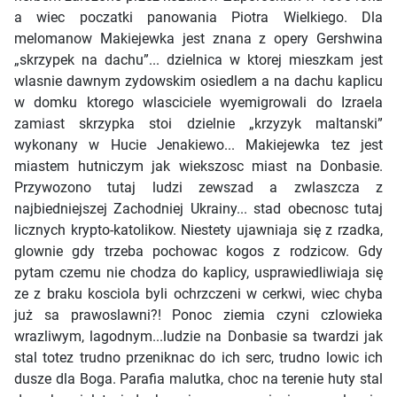
a wiec poczatki panowania Piotra Wielkiego. Dla
melomanow Makiejewka jest znana z opery Gershwina
„skrzypek na dachu”... dzielnica w ktorej mieszkam jest
wlasnie dawnym zydowskim osiedlem a na dachu kaplicu
w domku ktorego wlasciciele wyemigrowali do Izraela
zamiast skrzypka stoi dzielnie „krzyzyk maltanski”
wykonany w Hucie Jenakiewo... Makiejewka tez jest
miastem hutniczym jak wiekszosc miast na Donbasie.
Przywozono tutaj ludzi zewszad a zwlaszcza z
najbiedniejszej Zachodniej Ukrainy... stad obecnosc tutaj
licznych krypto-katolikow. Niestety ujawniaja się z rzadka,
glownie gdy trzeba pochowac kogos z rodzicow. Gdy
pytam czemu nie chodza do kaplicy, usprawiedliwiaja się
ze z braku kosciola byli ochrzczeni w cerkwi, wiec chyba
już sa prawoslawni?! Ponoc ziemia czyni czlowieka
wrazliwym, lagodnym...ludzie na Donbasie sa twardzi jak
stal totez trudno przeniknac do ich serc, trudno lowic ich
dusze dla Boga. Parafia malutka, choc na terenie huty stal