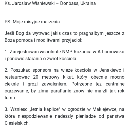
Ks. Jaroslaw Wisniewski – Donbass, Ukraina
PS. Moje misyjne marzenia:
Jeśli Bog da wytrwac jakis czas to pragnalbym jeszcze z
Boza pomoca i modlitwami przyjaciol:
1. Zarejestrowac wspolnote NMP Rozanca w Artiomowsku
i ponowic starania o zwrot kosciola.
2. Poszukac sponsora na wieze kosciola w Jenakiewo i
restaurowac 20 metrowy kikut, który obecnie mocno
cieknie i grozi zawaleniem. Potrzebne tez centralne
ogrzewanie, by zima parafianie znow nie marzli jak rok
temu.
3. Wzniesc „letnia kaplice” w ogrodzie w Makiejewce, na
która niespodziewanie nadeszly pieniadze od panstwa
Ciesielskich.