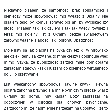
Niedawno pisalem, ze samotnosc, brak solidarnosci i
pieniedzy może spowodowac mój wyjazd z Ukrainy. Nie
pisalem tego, by komus sprawic bol ani by wyciskac lzy
litosci. Pisalem tak jak czulem i tak jak wtedy również i
teraz mój kolejny list z Ukrainy będzie swiadectwem
zarówno wlasnej slabosci jak i ogromu Opatrznosci.
Moje listy sa jak plachta na byka czy tez kij w mrowisko
ale dzieki temu sa czytane, to mnie cieszy i dopinguje wiec
mimo ryzyka, ze publicznosc zarzuci mnie pomidorami
zakladam stalowy kask i ruszam do kolejnego wirtualnego
boju...o przetrwanie.
List wielkanocny spowodowal lawine krytyki. Pewna
siostra zakonna przynaglala mnie bym czym predzej wial z
Ukrainy do domu. Inny kaplan Bozy zapraszal na
odpoczynek w osrodku dla chorych psychicznie.
Zarzucono mi, ze nadmiernie narzekam na ubostwo i, ze to