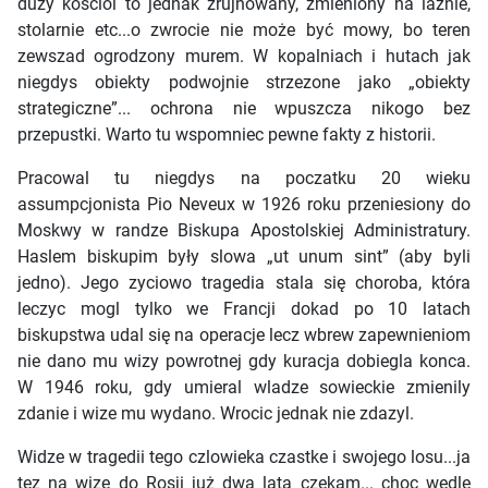
duzy kosciol to jednak zrujnowany, zmieniony na laznie,
stolarnie etc...o zwrocie nie może być mowy, bo teren
zewszad ogrodzony murem. W kopalniach i hutach jak
niegdys obiekty podwojnie strzezone jako „obiekty
strategiczne”... ochrona nie wpuszcza nikogo bez
przepustki. Warto tu wspomniec pewne fakty z historii.
Pracowal tu niegdys na poczatku 20 wieku
assumpcjonista Pio Neveux w 1926 roku przeniesiony do
Moskwy w randze Biskupa Apostolskiej Administratury.
Haslem biskupim były slowa „ut unum sint” (aby byli
jedno). Jego zyciowo tragedia stala się choroba, która
leczyc mogl tylko we Francji dokad po 10 latach
biskupstwa udal się na operacje lecz wbrew zapewnieniom
nie dano mu wizy powrotnej gdy kuracja dobiegla konca.
W 1946 roku, gdy umieral wladze sowieckie zmienily
zdanie i wize mu wydano. Wrocic jednak nie zdazyl.
Widze w tragedii tego czlowieka czastke i swojego losu...ja
tez na wize do Rosji już dwa lata czekam... choc wedle