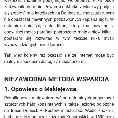
wesprzec moralnie podejmujac wolontariat. Kilka osob
zadzwonilo do mnie. Pewna redaktorka z Moskwy podjela
się zrobic film o katolikach na Donbasie... molestujac, bym
nie opuszczal niewinnych pozbawionych kaplana ludzi. W
ostatnim dniu zdjec do filmu, który ma powstac z
opowiesci moich parafian poproszono mnie o slow kilka...
postaram się rozwinac w tym tekscie kilka mysli
wypowiedzianych przed kamera.
Tak wiec kolejny raz okazalo się ze internet może być
realnym sposobem dialogu z misjonarzem...
NIEZAWODNA METODA WSPARCIA.
1. Opowiesc o Makiejewce.
Polmilionowe, malowniczo wśród naturalnych pagorkow i
sztucznych hald kopalnianych a także jeziorek polozone
na trasie Donieck – Rostow miasteczko. Wedle znaku z
herbem zalozone przez kozakow Zaporoskich w 1690 roku