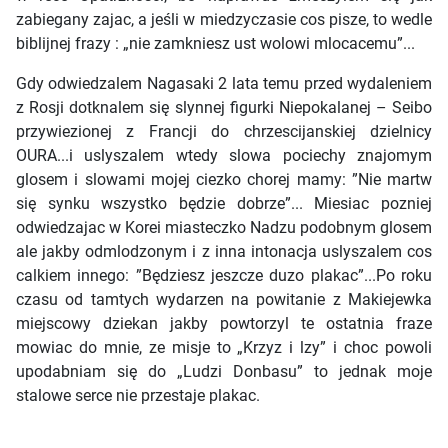
zabiegany zajac, a jeśli w miedzyczasie cos pisze, to wedle
biblijnej frazy : „nie zamkniesz ust wolowi mlocacemu”...
Gdy odwiedzalem Nagasaki 2 lata temu przed wydaleniem
z Rosji dotknalem się slynnej figurki Niepokalanej – Seibo
przywiezionej z Francji do chrzescijanskiej dzielnicy
OURA...i uslyszalem wtedy slowa pociechy znajomym
glosem i slowami mojej ciezko chorej mamy: ”Nie martw
się synku wszystko będzie dobrze”... Miesiac pozniej
odwiedzajac w Korei miasteczko Nadzu podobnym glosem
ale jakby odmlodzonym i z inna intonacja uslyszalem cos
calkiem innego: ”Będziesz jeszcze duzo plakac”...Po roku
czasu od tamtych wydarzen na powitanie z Makiejewka
miejscowy dziekan jakby powtorzyl te ostatnia fraze
mowiac do mnie, ze misje to „Krzyz i lzy” i choc powoli
upodabniam się do „Ludzi Donbasu” to jednak moje
stalowe serce nie przestaje plakac.