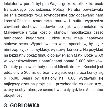
inicjatorow parafii byl pan Wajda greko-katolik, kilka osob
francuskiego pochodzenia, Polacy. Parafia powstawala
jesienia zeszlego roku, rownoczesnie gdy oddawano nam
kosciol.Obecnie restauracja murow i sufitu wyprzedza
chwilami duchowa budowle, bo jak wspomnialem w
Makiejewce i tutaj kosciol stanowil nieodlaczna czesc
hutniczego krajobrazu. Ludzie tutaj maja naprawde
stalowe serca. Wyprobowalem wiele sposobow, by się z
nimi zaprzyjaznic: wyklady, wystawy, koncerty. Na przykład
na bezplatny pokaz filmu o objawieniach Matki Bozej w XX
w. wydrukowalismy z parafianami ponad 3 000 bilecikow.
Co piaty pracownik huty dostal bilecik do reki. Kosciol jest
oddalony o 200 m. od bramy wejsciowej i praca koncy się
o 15.00. Seans byl ustalony na 16.00, wydawalo się
najlepszy czas na projekcje... przychodzilo co dzien trzy ,
cztery osoby mimo, ze seans trwal caly tydzien. Absolutna
obojetnosc.
3. GORLOWKA