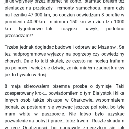
jakie wplynely przez internet na konto...stamtad bralem tez
pieniadze na przejazdy i remonty samochodu...mam dzis
na liczniku 47.000 km, bo codzien odwiedzam 3 parafie w
promieniu 40-90km...minimum 150 km w dzien tzn 1000
km tygodniowo...taki rosyjski nawyk, podobno
przesadzam!?
Trzeba jednak dogladac budowe i odprawiac Msze sw., Sa
tez nadprogramowe wyjazdy na pogrzeby czy odwiedziny
chorych. Daje to taki skutek, ze często na nocleg trafiam
po polnocy i wciąż się dziwie, ze nie miałem zadnej kraksy
jak to bywalo w Rosji.
8 maja skierowalem pisemna prosbe o dymisje. Taki
zdesperowany krok... powiadomilem o tym Bialystok i kilka
innych osob także biskupa w Charkowie...wspomnialem
jednak, ze postaram się wytrwac jeszcze pol roku, bo tyle
mam wbite w paszporcie. Nie latwo było uzyskac
pozwolenie na pobyt i prace...totez trwam. Reszte skladam
w rece Opatrznosci, bo naprawde zmeczylem się jak