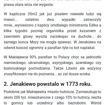
prawa stara wiza nie wygasla.
W kapliczce 35m2 jak już pisalem niewiele ludzi się
miesci... ostatnio dwa wypadki zatrwozyly
mnie...wyniesiono z kaplicy omdlalego ministranta Edika a
kilka tygodni pozniej organistka przed kazaniem z
zawrotem glowy wyszla narzekajac na duchote... do
samego konca Mszy nie mogla spiewac. W Jenakiewo na
odwrot kosciol ogromny a parafian tyle co kot naplakal.
W Makiejewce 90% parafian to Polacy choc sa jednostki
niemieckiego, ukrainskiego, asyryjskiego, azerskiego czy
bialoruskiego pochodzenia. Także Litwini ale wszyscy
zrusyfikowani nie do poznania... az zal dusze sciska.
2. Jenakiewo powstalo w 1773 roku.
Podobnie jak Makiejewka miasto hutnicze. Zamieszkuje tu
okolo 200 tys. mieszkancow z czego 10% to hutnicy, reszta
to gornicy lub urzednicy albo bezrobotni. Wśród