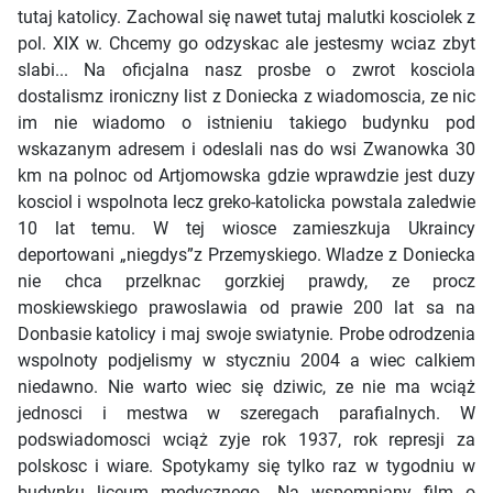
tutaj katolicy. Zachowal się nawet tutaj malutki kosciolek z
pol. XIX w. Chcemy go odzyskac ale jestesmy wciaz zbyt
slabi... Na oficjalna nasz prosbe o zwrot kosciola
dostalismz ironiczny list z Doniecka z wiadomoscia, ze nic
im nie wiadomo o istnieniu takiego budynku pod
wskazanym adresem i odeslali nas do wsi Zwanowka 30
km na polnoc od Artjomowska gdzie wprawdzie jest duzy
kosciol i wspolnota lecz greko-katolicka powstala zaledwie
10 lat temu. W tej wiosce zamieszkuja Ukraincy
deportowani „niegdys”z Przemyskiego. Wladze z Doniecka
nie chca przelknac gorzkiej prawdy, ze procz
moskiewskiego prawoslawia od prawie 200 lat sa na
Donbasie katolicy i maj swoje swiatynie. Probe odrodzenia
wspolnoty podjelismy w styczniu 2004 a wiec calkiem
niedawno. Nie warto wiec się dziwic, ze nie ma wciąż
jednosci i mestwa w szeregach parafialnych. W
podswiadomosci wciąż zyje rok 1937, rok represji za
polskosc i wiare. Spotykamy się tylko raz w tygodniu w
budynku liceum medycznego. Na wspomniany film o