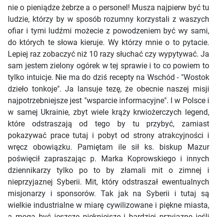
nie o pieniądze żebrze a o personel! Musza najpierw być tu
ludzie, którzy by w sposób rozumny korzystali z waszych
ofiar i tymi ludźmi możecie z powodzeniem być wy sami,
do których te słowa kieruje. Wy którzy mnie o to pytacie.
Lepiej raz zobaczyć niż 10 razy słuchać czy wypytywać. Ja
sam jestem zielony ogórek w tej sprawie i to co powiem to
tylko intuicje. Nie ma do dziś recepty na Wschód - "Wostok
dzieło tonkoje". Ja lansuje tezę, że obecnie naszej misji
najpotrzebniejsze jest "wsparcie informacyjne". I w Polsce i
w samej Ukrainie, zbyt wiele krąży krwiożerczych legend,
które odstraszają od tego by tu przybyć, zamiast
pokazywać prace tutaj i pobyt od strony atrakcyjności i
wręcz obowiązku. Pamiętam ile sił ks. biskup Mazur
poświęcił zapraszając p. Marka Koprowskiego i innych
dziennikarzy tylko po to by złamali mit o zimnej i
nieprzyjaznej Syberii. Mit, który odstraszał ewentualnych
misjonarzy i sponsorów. Tak jak na Syberii i tutaj są
wielkie industrialne w miarę cywilizowane i piękne miasta,
a mogą być jeszcze piękniejsze i bardziej przyjazne jeśli