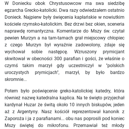
W Doniecku obok Chrystusowcow ma swa siedzibę
egzarcha Grecko-katolicki. Dwa razy odwiedzałem ostatnio
Donieck. Najpierw były święcenia kapłańskie w nowiutkim
kościele rzymsko-katolickim. Bez drzwi bez okien, sceneria
naprawdę romantyczna. Komentarze do Mszy św. czytał
pewien Murzyn a na tam-tamach grał miejscowy chłopiec
z czego Murzyn był wyraźnie zadowolony, zdaje się
wychował sobie następcę. Wzruszony prymicjant
skwitował w obecności 300 parafian i gości, że właśnie o
czymś takim marzył gdy uczestniczył w "polskich
uroczystych prymicjach", marzył, by było bardzo
skromnie...
Potem było poświęcenie greko-katolickiej katedry, która
również nazwę katedralna kaplica. Na te święto przyjechał
kardynał Huzar że świtą około 10 innych biskupów, jeden
aż z Argentyny. Nasz kościół reprezentował kanonik z
Zaporoża i ja z parafianami... obu nas poprosili pod koniec
Mszy świętej do mikrofonu. Przemawiał też młody