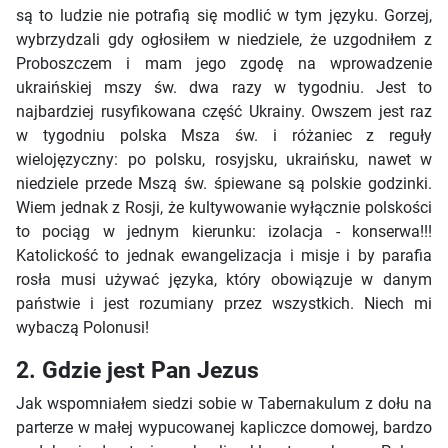
są to ludzie nie potrafią się modlić w tym języku. Gorzej,
wybrzydzali gdy ogłosiłem w niedziele, że uzgodniłem z
Proboszczem i mam jego zgodę na wprowadzenie
ukraińskiej mszy św. dwa razy w tygodniu. Jest to
najbardziej rusyfikowana część Ukrainy. Owszem jest raz
w tygodniu polska Msza św. i różaniec z reguły
wielojęzyczny: po polsku, rosyjsku, ukraińsku, nawet w
niedziele przede Mszą św. śpiewane są polskie godzinki.
Wiem jednak z Rosji, że kultywowanie wyłącznie polskości
to pociąg w jednym kierunku: izolacja - konserwa!!!
Katolickość to jednak ewangelizacja i misje i by parafia
rosła musi używać języka, który obowiązuje w danym
państwie i jest rozumiany przez wszystkich. Niech mi
wybaczą Polonusi!
2. Gdzie jest Pan Jezus
Jak wspomniałem siedzi sobie w Tabernakulum z dołu na
parterze w małej wypucowanej kapliczce domowej, bardzo