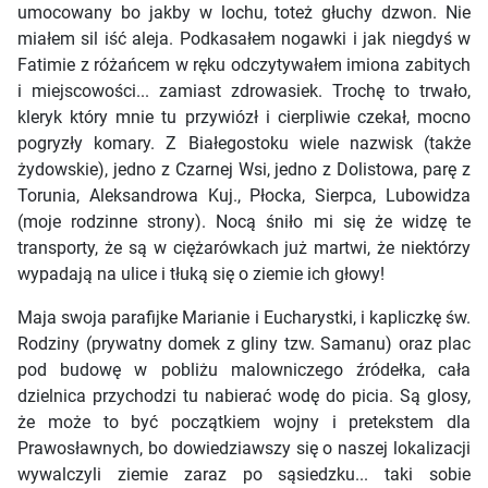
umocowany bo jakby w lochu, toteż głuchy dzwon. Nie
miałem sil iść aleja. Podkasałem nogawki i jak niegdyś w
Fatimie z różańcem w ręku odczytywałem imiona zabitych
i miejscowości... zamiast zdrowasiek. Trochę to trwało,
kleryk który mnie tu przywiózł i cierpliwie czekał, mocno
pogryzły komary. Z Białegostoku wiele nazwisk (także
żydowskie), jedno z Czarnej Wsi, jedno z Dolistowa, parę z
Torunia, Aleksandrowa Kuj., Płocka, Sierpca, Lubowidza
(moje rodzinne strony). Nocą śniło mi się że widzę te
transporty, że są w ciężarówkach już martwi, że niektórzy
wypadają na ulice i tłuką się o ziemie ich głowy!
Maja swoja parafijke Marianie i Eucharystki, i kapliczkę św.
Rodziny (prywatny domek z gliny tzw. Samanu) oraz plac
pod budowę w pobliżu malowniczego źródełka, cała
dzielnica przychodzi tu nabierać wodę do picia. Są glosy,
że może to być początkiem wojny i pretekstem dla
Prawosławnych, bo dowiedziawszy się o naszej lokalizacji
wywalczyli ziemie zaraz po sąsiedzku... taki sobie