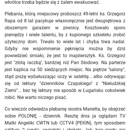
wkrótce trzeba będzie się z żalem ewakuować.
Plebania, którą miejscowy proboszcz 49-letni ks. Grzegorz
Rapa od 8 lat pacykuje własnoręcznie jest dwupiętrowa z
obszernym garażem w piwnicy. Kosztowało sporo
pieniędzy i wiele talentu, by z kupionego szkieletu zrobić
użyteczny dom. Trwało to wiele lat i chyba trwa nadal.
Gdyby nie wspomnienie pęknięcia można by dziś
powiedzieć śmiało, że jest to majstersztyk. Ks. Grzegorz
jest "złotą raczką", bardziej niż Pan Słodowy. Na parterze
jest kaplica na 50 siedzących miejsc. Na piętrze "salony",
stąd piszę wybałuszając oczy w satelitę... albo odrywając
się od lektury "dzienników Czapskiego" z "Nieludzkiej
Ziemi"... bez tej lektury nie sposób w Ługańsku cokolwiek
robić. Nie warto niczego pisać.
Co wieczór odwiedza plebanię siostra Marietta, by obejrzeć
sobie POLONIĘ - dziennik. Resztę dnia ja oglądam TV
Matki Angeliki CWTN lub CCTV4 (PEKIN), tym sposobem
szlifuję 2 języki: angielski i chiński. Jak żyję nigdy nie