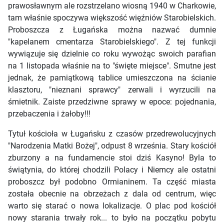
prawosławnym ale rozstrzelano wiosną 1940 w Charkowie,
tam właśnie spoczywa większość więźniów Starobielskich.
Proboszcza z Ługańska można nazwać dumnie
"kapelanem cmentarza Starobielskiego". Z tej funkcji
wywiązuje się dzielnie co roku wywożąc swoich parafian
na 1 listopada właśnie na to "święte miejsce". Smutne jest
jednak, że pamiątkową tablice umieszczona na ścianie
klasztoru, "nieznani sprawcy" zerwali i wyrzucili na
śmietnik. Zaiste przedziwne sprawy w epoce: pojednania,
przebaczenia i żałoby!!!
Tytuł kościoła w Ługańsku z czasów przedrewolucyjnych
"Narodzenia Matki Bożej", odpust 8 września. Stary kościół
zburzony a na fundamencie stoi dziś Kasyno! Byla to
świątynia, do której chodzili Polacy i Niemcy ale ostatni
proboszcz był podobno Ormianinem. Ta część miasta
została obecnie na obrzeżach z dala od centrum, więc
warto się starać o nowa lokalizacje. O plac pod kościół
nowy starania trwały rok... to było na początku pobytu