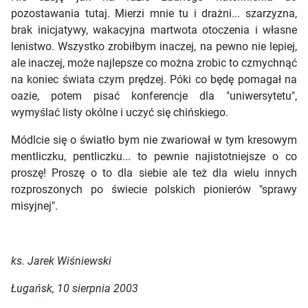
pozostawania tutaj. Mierzi mnie tu i drażni... szarzyzna,
brak inicjatywy, wakacyjna martwota otoczenia i własne
lenistwo. Wszystko zrobiłbym inaczej, na pewno nie lepiej,
ale inaczej, może najlepsze co można zrobic to czmychnąć
na koniec świata czym prędzej. Póki co będę pomagał na
oazie, potem pisać konferencje dla "uniwersytetu",
wymyślać listy okólne i uczyć się chińskiego.
Módlcie się o światło bym nie zwariował w tym kresowym
mentliczku, pentliczku... to pewnie najistotniejsze o co
proszę! Proszę o to dla siebie ale też dla wielu innych
rozproszonych po świecie polskich pionierów "sprawy
misyjnej".
ks. Jarek Wiśniewski
Ługańsk, 10 sierpnia 2003