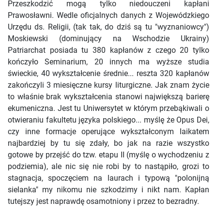
Przeszkodzić mogą tylko niedouczeni kapłani
Prawosławni. Wedle oficjalnych danych z Wojewódzkiego
Urzędu ds. Religii, (tak tak, do dziś są tu "wyznaniowcy")
Moskiewski (dominujący na Wschodzie Ukrainy)
Patriarchat posiada tu 380 kapłanów z czego 20 tylko
kończyło Seminarium, 20 innych ma wyższe studia
świeckie, 40 wykształcenie średnie... reszta 320 kapłanów
zakończyli 3 miesięczne kursy liturgiczne. Jak znam życie
to właśnie brak wykształcenia stanowi największą barierę
ekumeniczna. Jest tu Uniwersytet w którym przebąkiwali o
otwieraniu fakultetu języka polskiego... myślę że Opus Dei,
czy inne formacje operujące wykształconym laikatem
najbardziej by tu się zdały, bo jak na razie wszystko
gotowe by przejść do tzw. etapu II (myślę o wychodzeniu z
podziemia), ale nic się nie robi by to nastąpiło, grozi to
stagnacja, spoczęciem na laurach i typową "polonijną
sielanka" my nikomu nie szkodzimy i nikt nam. Kapłan
tutejszy jest naprawdę osamotniony i przez to bezradny.