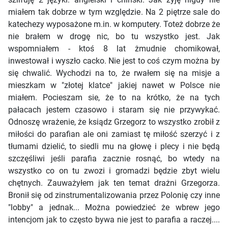
miałem tak dobrze w tym względzie. Na 2 piętrze sale do
katechezy wyposażone m.in. w komputery. Toteż dobrze że
nie brałem w drogę nic, bo tu wszystko jest. Jak
wspomniałem - ktoś 8 lat żmudnie chomikował,
inwestował i wyszło cacko. Nie jest to coś czym można by
się chwalić. Wychodzi na to, że rwałem się na misje a
mieszkam w "złotej klatce" jakiej nawet w Polsce nie
miałem. Pocieszam sie, że to na krótko, że na tych
pałacach jestem czasowo i staram się nie przywykać.
Odnoszę wrażenie, że ksiądz Grzegorz to wszystko zrobił z
miłości do parafian ale oni zamiast tę miłość szerzyć i z
tłumami dzielić, to siedli mu na głowę i plecy i nie będą
szczęśliwi jeśli parafia zacznie rosnąć, bo wtedy na
wszystko co on tu zwozi i gromadzi będzie zbyt wielu
chętnych. Zauważyłem jak ten temat drażni Grzegorza.
Bronił się od zinstrumentalizowania przez Polonię czy inne
"lobby" a jednak... Można powiedzieć że wbrew jego
intencjom jak to często bywa nie jest to parafia a raczej....