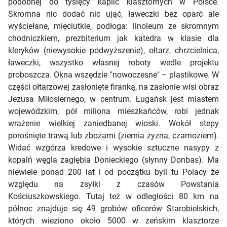
podobnej do tysięcy kaplic klasztornych w Polsce.
Skromna nic dodać nic ująć, ławeczki bez oparć ale
wyściełane, mięciutkie, podłoga: linoleum ze skromnym
chodniczkiem, prezbiterium jak katedra w klasie dla
kleryków (niewysokie podwyższenie), ołtarz, chrzcielnica,
ławeczki, wszystko własnej roboty wedle projektu
proboszcza. Okna wszędzie "nowoczesne" – plastikowe. W
części ołtarzowej zasłonięte firanką, na zasłonie wisi obraz
Jezusa Miłosiernego, w centrum. Ługańsk jest miastem
wojewódzkim, pół miliona mieszkańców, robi jednak
wrażenie wielkiej zaniedbanej wioski. Wokół stepy
porośnięte trawą lub zbożami (ziemia żyzna, czarnoziem).
Widać wzgórza kredowe i wysokie sztuczne nasypy z
kopalń węgla zagłębia Donieckiego (słynny Donbas). Ma
niewiele ponad 200 lat i od początku byli tu Polacy że
względu na zsyłki z czasów Powstania
Kościuszkowskiego. Tutaj też w odległości 80 km na
północ znajduje się 49 grobów oficerów Starobielskich,
których wieziono około 5000 w żeńskim klasztorze