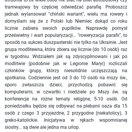
tramwajowy by częściej odwiedzać parafię. Proboszcz
jednak wylansował "chiński wariant", wielu ma rowery i
domyślam się że z Polski lub Niemiec dokąd co roku
licznie zabiera swoich pupilków. Naprawdę pomysł
prześwietny i wart popularyzacji... "roweryzacja parafii", to
sposób na sukces duszpasterski nie tylko na Ukrainie. Jest
grupa modlitewna, która zbiera się licznie (do 10 osób) raz
w tygodniu. Widziałem jak są zdyscyplinowani i jak po
modlitwie (podobnie jak w Legionie Maryi) rozliczali
członków grupy, którzy niesolidnie uczęszczają na
spotkania. Codziennie jest od 3 do 10 osób na mszy św.,
sporo zwłaszcza dzieci, przychodzą pobawić się
komputerami, w czwartki i niedziele po Mszy św. są
konferencje na różne tematy religijne, 5-10 osób. Od
poniedziałku będzie się odbywać na plebanii oaza dla 15
osób z czego 3 przyjezdne, 2 przygodne (niekatolicy), 3
greko-katolickie. Inicjatywa w rękach wspomnianej
siostry... są dwie ale jedna ma urlop.