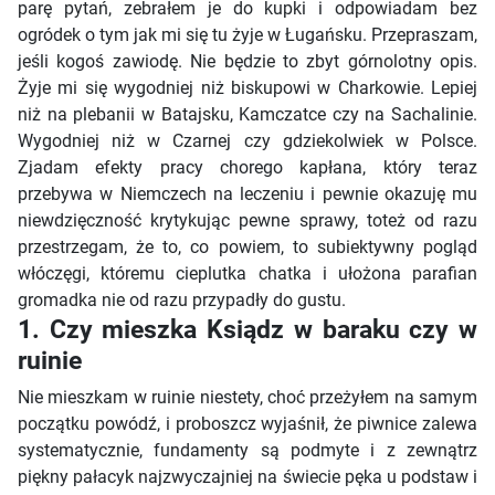
parę pytań, zebrałem je do kupki i odpowiadam bez
ogródek o tym jak mi się tu żyje w Ługańsku. Przepraszam,
jeśli kogoś zawiodę. Nie będzie to zbyt górnolotny opis.
Żyje mi się wygodniej niż biskupowi w Charkowie. Lepiej
niż na plebanii w Batajsku, Kamczatce czy na Sachalinie.
Wygodniej niż w Czarnej czy gdziekolwiek w Polsce.
Zjadam efekty pracy chorego kapłana, który teraz
przebywa w Niemczech na leczeniu i pewnie okazuję mu
niewdzięczność krytykując pewne sprawy, toteż od razu
przestrzegam, że to, co powiem, to subiektywny pogląd
włóczęgi, któremu cieplutka chatka i ułożona parafian
gromadka nie od razu przypadły do gustu.
1. Czy mieszka Ksiądz w baraku czy w
ruinie
Nie mieszkam w ruinie niestety, choć przeżyłem na samym
początku powódź, i proboszcz wyjaśnił, że piwnice zalewa
systematycznie, fundamenty są podmyte i z zewnątrz
piękny pałacyk najzwyczajniej na świecie pęka u podstaw i