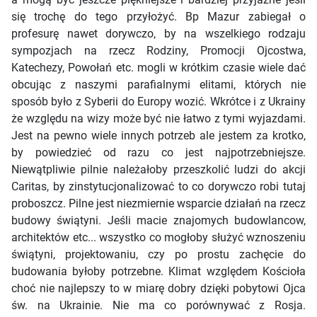
się trochę do tego przyłożyć. Bp Mazur zabiegał o
profesurę nawet dorywczo, by na wszelkiego rodzaju
sympozjach na rzecz Rodziny, Promocji Ojcostwa,
Katechezy, Powołań etc. mogli w krótkim czasie wiele dać
obcując z naszymi parafialnymi elitami, których nie
sposób było z Syberii do Europy wozić. Wkrótce i z Ukrainy
że względu na wizy może być nie łatwo z tymi wyjazdami.
Jest na pewno wiele innych potrzeb ale jestem za krotko,
by powiedzieć od razu co jest najpotrzebniejsze.
Niewątpliwie pilnie należałoby przeszkolić ludzi do akcji
Caritas, by zinstytucjonalizować to co dorywczo robi tutaj
proboszcz. Pilne jest niezmiernie wsparcie działań na rzecz
budowy świątyni. Jeśli macie znajomych budowlancow,
architektów etc... wszystko co mogłoby służyć wznoszeniu
świątyni, projektowaniu, czy po prostu zachęcie do
budowania byłoby potrzebne. Klimat względem Kościoła
choć nie najlepszy to w miarę dobry dzięki pobytowi Ojca
św. na Ukrainie. Nie ma co porównywać z Rosja.