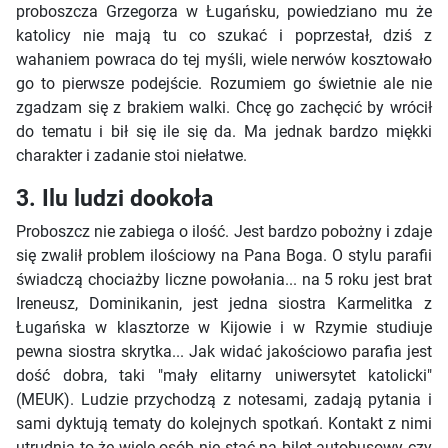
proboszcza Grzegorza w Ługańsku, powiedziano mu że
katolicy nie mają tu co szukać i poprzestał, dziś z
wahaniem powraca do tej myśli, wiele nerwów kosztowało
go to pierwsze podejście. Rozumiem go świetnie ale nie
zgadzam się z brakiem walki. Chcę go zachęcić by wrócił
do tematu i bił się ile się da. Ma jednak bardzo miękki
charakter i zadanie stoi niełatwe.
3. Ilu ludzi dookoła
Proboszcz nie zabiega o ilość. Jest bardzo pobożny i zdaje
się zwalił problem ilościowy na Pana Boga. O stylu parafii
świadczą chociażby liczne powołania... na 5 roku jest brat
Ireneusz, Dominikanin, jest jedna siostra Karmelitka z
Ługańska w klasztorze w Kijowie i w Rzymie studiuje
pewna siostra skrytka... Jak widać jakościowo parafia jest
dość dobra, taki "mały elitarny uniwersytet katolicki"
(MEUK). Ludzie przychodzą z notesami, zadają pytania i
sami dyktują tematy do kolejnych spotkań. Kontakt z nimi
utrudnia to że wiele osób nie stać na bilet autobusowy czy