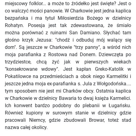
miejscowy folklor... a może to źródełko jest święte? Jest o
co walczyć mości panowie. W Charkowie jest jedna kaplica
bezpańska i ma tytuł Miłosierdzia Bożego w dzielnicy
Rohatyn. Posesja jest tak zdewastowana, że śmiało
można porównać z ruinami San Damiano. Słychać tam
głośno krzyk Jezusa: "chodź i odbuduj mój walący się
dom". Są jeszcze w Charkowie "trzy panny", a wśród nich
moja parafianka z Rostowa nad Donem. Dziewczęta po
trzydziestce, chcą żyć jak w pierwszych wiekach
"konsekrowane wdowy". Jest kapłan Greko-Katolik w
Pokatilowce na przedmieściach a obok niego Karmelitki i
jeszcze jedna moja ex-parafianka s. Jula z Wołgodońska....
tym sposobem nie jest mi Charków obcy. Ostatnia kaplica
w Charkowie w dzielnicy Bawaria to dwaj księża Karmelici.
Ich konwent bardzo podobny do plebanii w Ługańsku.
Również kupiony w surowym stanie w dzielnicy gdzie
pracowali Niemcy, gdzie zbudowali Browar, toteż stad
nazwa całej okolicy.