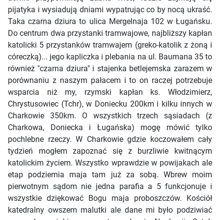
pijatyka i wysiadują dniami wypatrując co by nocą ukraść.
Taka czarna dziura to ulica Mergelnaja 102 w Ługańsku.
Do centrum dwa przystanki tramwajowe, najbliższy kapłan
katolicki 5 przystanków tramwajem (greko-katolik z żoną i
córeczką)... jego kapliczka i plebania na ul. Baumana 35 to
również "czarna dziura" i stajenka betlejemska zarazem w
porównaniu z naszym pałacem i to on raczej potrzebuje
wsparcia niż my, rzymski kapłan ks. Włodzimierz,
Chrystusowiec (Tchr), w Doniecku 200km i kilku innych w
Charkowie 350km. O wszystkich trzech sąsiadach (z
Charkowa, Doniecka i Ługańska) mogę mówić tylko
pochlebne rzeczy. W Charkowie gdzie koczowałem cały
tydzień mogłem zapoznać się z burzliwie kwitnącym
katolickim życiem. Wszystko wprawdzie w powijakach ale
etap podziemia maja tam już za sobą. Wbrew moim
pierwotnym sądom nie jedna parafia a 5 funkcjonuje i
wszystkie dziękować Bogu maja proboszczów. Kościół
katedralny owszem malutki ale dane mi było podziwiać