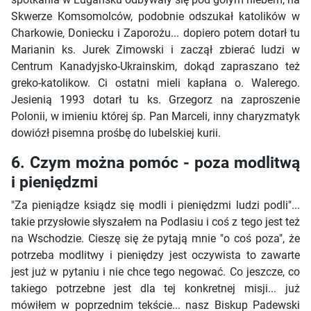
Skwerze Komsomolców, podobnie odszukał katolików w
Charkowie, Doniecku i Zaporożu... dopiero potem dotarł tu
Marianin ks. Jurek Zimowski i zaczął zbierać ludzi w
Centrum Kanadyjsko-Ukrainskim, dokąd zapraszano też
greko-katolikow. Ci ostatni mieli kapłana o. Walerego.
Jesienią 1993 dotarł tu ks. Grzegorz na zaproszenie
Polonii, w imieniu której śp. Pan Marceli, inny charyzmatyk
dowiózł pisemna prośbę do lubelskiej kurii.
6. Czym można pomóc - poza modlitwą
i pieniędzmi
"Za pieniądze ksiądz się modli i pieniędzmi ludzi podli"...
takie przysłowie słyszałem na Podlasiu i coś z tego jest też
na Wschodzie. Cieszę się że pytają mnie "o coś poza", że
potrzeba modlitwy i pieniędzy jest oczywista to zawarte
jest już w pytaniu i nie chce tego negować. Co jeszcze, co
takiego potrzebne jest dla tej konkretnej misji... już
mówiłem w poprzednim tekście... nasz Biskup Padewski