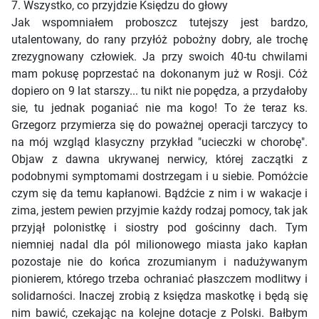
7. Wszystko, co przyjdzie Księdzu do głowy
Jak wspomniałem proboszcz tutejszy jest bardzo,
utalentowany, do rany przyłóż pobożny dobry, ale trochę
zrezygnowany człowiek. Ja przy swoich 40-tu chwilami
mam pokusę poprzestać na dokonanym już w Rosji. Cóż
dopiero on 9 lat starszy... tu nikt nie popędza, a przydałoby
sie, tu jednak poganiać nie ma kogo! To że teraz ks.
Grzegorz przymierza się do poważnej operacji tarczycy to
na mój wzgląd klasyczny przykład "ucieczki w chorobę".
Objaw z dawna ukrywanej nerwicy, której zaczątki z
podobnymi symptomami dostrzegam i u siebie. Pomóżcie
czym się da temu kapłanowi. Bądźcie z nim i w wakacje i
zima, jestem pewien przyjmie każdy rodzaj pomocy, tak jak
przyjął polonistkę i siostry pod gościnny dach. Tym
niemniej nadal dla pól milionowego miasta jako kapłan
pozostaje nie do końca zrozumianym i nadużywanym
pionierem, którego trzeba ochraniać płaszczem modlitwy i
solidarności. Inaczej zrobią z księdza maskotkę i będą się
nim bawić, czekając na kolejne dotacje z Polski. Bałbym