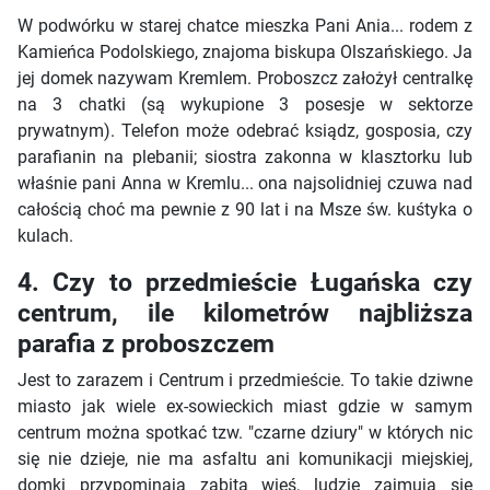
W podwórku w starej chatce mieszka Pani Ania... rodem z
Kamieńca Podolskiego, znajoma biskupa Olszańskiego. Ja
jej domek nazywam Kremlem. Proboszcz założył centralkę
na 3 chatki (są wykupione 3 posesje w sektorze
prywatnym). Telefon może odebrać ksiądz, gosposia, czy
parafianin na plebanii; siostra zakonna w klasztorku lub
właśnie pani Anna w Kremlu... ona najsolidniej czuwa nad
całością choć ma pewnie z 90 lat i na Msze św. kuśtyka o
kulach.
4. Czy to przedmieście Ługańska czy
centrum, ile kilometrów najbliższa
parafia z proboszczem
Jest to zarazem i Centrum i przedmieście. To takie dziwne
miasto jak wiele ex-sowieckich miast gdzie w samym
centrum można spotkać tzw. "czarne dziury" w których nic
się nie dzieje, nie ma asfaltu ani komunikacji miejskiej,
domki przypominają zabita wieś, ludzie zajmują się