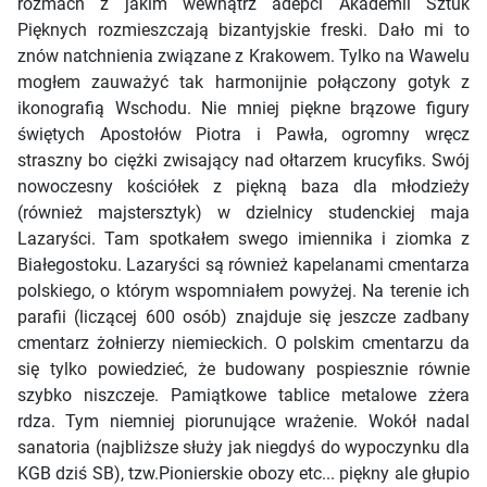
rozmach z jakim wewnątrz adepci Akademii Sztuk
Pięknych rozmieszczają bizantyjskie freski. Dało mi to
znów natchnienia związane z Krakowem. Tylko na Wawelu
mogłem zauważyć tak harmonijnie połączony gotyk z
ikonografią Wschodu. Nie mniej piękne brązowe figury
świętych Apostołów Piotra i Pawła, ogromny wręcz
straszny bo ciężki zwisający nad ołtarzem krucyfiks. Swój
nowoczesny kościółek z piękną baza dla młodzieży
(również majstersztyk) w dzielnicy studenckiej maja
Lazaryści. Tam spotkałem swego imiennika i ziomka z
Białegostoku. Lazaryści są również kapelanami cmentarza
polskiego, o którym wspomniałem powyżej. Na terenie ich
parafii (liczącej 600 osób) znajduje się jeszcze zadbany
cmentarz żołnierzy niemieckich. O polskim cmentarzu da
się tylko powiedzieć, że budowany pospiesznie równie
szybko niszczeje. Pamiątkowe tablice metalowe zżera
rdza. Tym niemniej piorunujące wrażenie. Wokół nadal
sanatoria (najbliższe służy jak niegdyś do wypoczynku dla
KGB dziś SB), tzw.Pionierskie obozy etc... piękny ale głupio