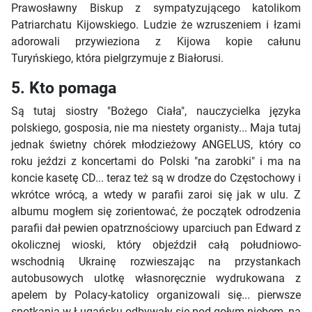
Prawosławny Biskup z sympatyzującego katolikom
Patriarchatu Kijowskiego. Ludzie że wzruszeniem i łzami
adorowali przywieziona z Kijowa kopie całunu
Turyńskiego, która pielgrzymuje z Białorusi.
5. Kto pomaga
Są tutaj siostry "Bożego Ciała", nauczycielka języka
polskiego, gosposia, nie ma niestety organisty... Maja tutaj
jednak świetny chórek młodzieżowy ANGELUS, który co
roku jeździ z koncertami do Polski "na zarobki" i ma na
koncie kasetę CD... teraz też są w drodze do Częstochowy i
wkrótce wrócą, a wtedy w parafii zaroi się jak w ulu. Z
albumu mogłem się zorientować, że początek odrodzenia
parafii dał pewien opatrznościowy uparciuch pan Edward z
okolicznej wioski, który objeździł całą południowo-
wschodnią Ukrainę rozwieszając na przystankach
autobusowych ulotkę własnoręcznie wydrukowana z
apelem by Polacy-katolicy organizowali się... pierwsze
spotkania w Ługańsku odbywały się pod gołym niebem, na