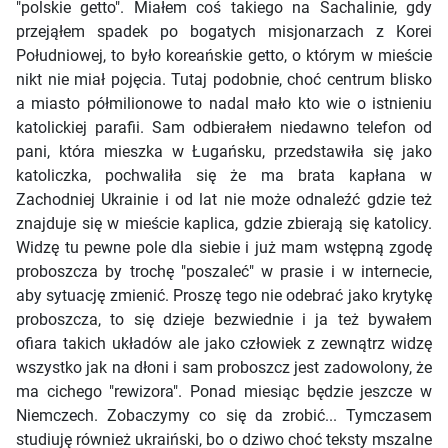
"polskie getto". Miałem coś takiego na Sachalinie, gdy
przejąłem spadek po bogatych misjonarzach z Korei
Południowej, to było koreańskie getto, o którym w mieście
nikt nie miał pojęcia. Tutaj podobnie, choć centrum blisko
a miasto półmilionowe to nadal mało kto wie o istnieniu
katolickiej parafii. Sam odbierałem niedawno telefon od
pani, która mieszka w Ługańsku, przedstawiła się jako
katoliczka, pochwaliła się że ma brata kapłana w
Zachodniej Ukrainie i od lat nie może odnaleźć gdzie też
znajduje się w mieście kaplica, gdzie zbierają się katolicy.
Widzę tu pewne pole dla siebie i już mam wstępną zgodę
proboszcza by trochę "poszaleć" w prasie i w internecie,
aby sytuację zmienić. Proszę tego nie odebrać jako krytykę
proboszcza, to się dzieje bezwiednie i ja też bywałem
ofiara takich układów ale jako człowiek z zewnątrz widzę
wszystko jak na dłoni i sam proboszcz jest zadowolony, że
ma cichego "rewizora". Ponad miesiąc będzie jeszcze w
Niemczech. Zobaczymy co się da zrobić... Tymczasem
studiuję również ukraiński, bo o dziwo choć teksty mszalne