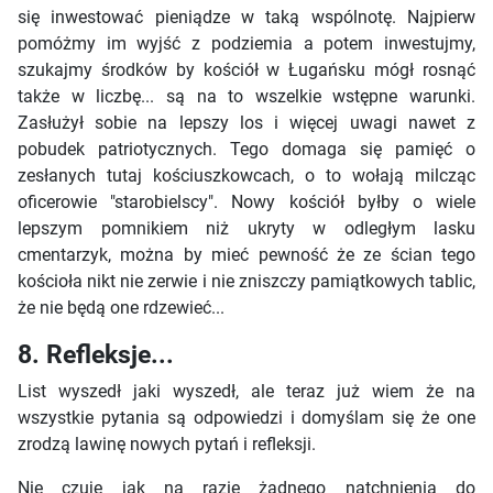
się inwestować pieniądze w taką wspólnotę. Najpierw
pomóżmy im wyjść z podziemia a potem inwestujmy,
szukajmy środków by kościół w Ługańsku mógł rosnąć
także w liczbę... są na to wszelkie wstępne warunki.
Zasłużył sobie na lepszy los i więcej uwagi nawet z
pobudek patriotycznych. Tego domaga się pamięć o
zesłanych tutaj kościuszkowcach, o to wołają milcząc
oficerowie "starobielscy". Nowy kościół byłby o wiele
lepszym pomnikiem niż ukryty w odległym lasku
cmentarzyk, można by mieć pewność że ze ścian tego
kościoła nikt nie zerwie i nie zniszczy pamiątkowych tablic,
że nie będą one rdzewieć...
8. Refleksje...
List wyszedł jaki wyszedł, ale teraz już wiem że na
wszystkie pytania są odpowiedzi i domyślam się że one
zrodzą lawinę nowych pytań i refleksji.
Nie czuję jak na razie żadnego natchnienia do