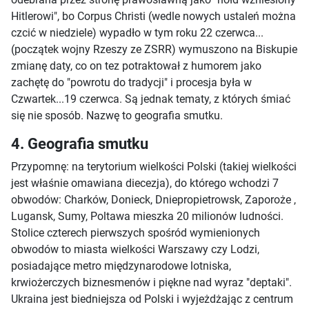
Hitlerowi", bo Corpus Christi (wedle nowych ustaleń można
czcić w niedziele) wypadło w tym roku 22 czerwca...
(początek wojny Rzeszy ze ZSRR) wymuszono na Biskupie
zmianę daty, co on tez potraktował z humorem jako
zachętę do "powrotu do tradycji" i procesja była w
Czwartek...19 czerwca. Są jednak tematy, z których śmiać
się nie sposób. Nazwę to geografia smutku.
4. Geografia smutku
Przypomnę: na terytorium wielkości Polski (takiej wielkości
jest właśnie omawiana diecezja), do którego wchodzi 7
obwodów: Charków, Donieck, Dniepropietrowsk, Zaporoże ,
Lugansk, Sumy, Poltawa mieszka 20 milionów ludności.
Stolice czterech pierwszych spośród wymienionych
obwodów to miasta wielkości Warszawy czy Lodzi,
posiadające metro międzynarodowe lotniska,
krwiożerczych biznesmenów i piękne nad wyraz "deptaki".
Ukraina jest biedniejsza od Polski i wyjeżdżając z centrum