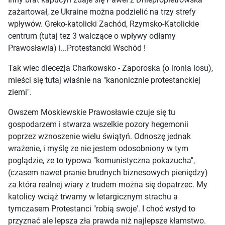
zażartował, ze Ukraine można podzielić na trzy strefy
wpływów. Greko-katolicki Zachód, Rzymsko-Katolickie
centrum (tutaj tez 3 walczące o wpływy odłamy
Prawosławia) i...Protestancki Wschód !
Tak wiec diecezja Charkowsko - Zaporoska (o ironia losu),
mieści się tutaj właśnie na "kanonicznie protestanckiej
ziemi".
Owszem Moskiewskie Prawosławie czuje się tu
gospodarzem i stwarza wszelkie pozory hegemonii
poprzez wznoszenie wielu świątyń. Odnoszę jednak
wrażenie, i myślę ze nie jestem odosobniony w tym
poglądzie, ze to typowa "komunistyczna pokazucha",
(czasem nawet pranie brudnych biznesowych pieniędzy)
za która realnej wiary z trudem można się dopatrzec. My
katolicy wciąż trwamy w letargicznym strachu a
tymczasem Protestanci "robią swoje'. I choć wstyd to
przyznać ale lepsza zła prawda niż najlepsze kłamstwo.