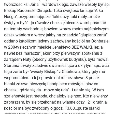
twórczość ks. Jana Twardowskiego, zawsze wesoły był sp.
Biskup Radomski Chrapek. Taka świętość lansuje "Arka
Noego", przypominając ze "taki duży, taki mały...może
świętym być"...ja również chce się nieco z wami pośmiać
na tematy wschodnie, bowiem wbrew moim najśmielszym
oczekiwaniom a wręcz jakby na zasadzie "głupiego żartu"
oddano katolikom jedyny zachowany kościół na Donbasie
w 200-tysiecznym mieście Jenakievo BEZ WALKI, łez, a
nawet bez "haraczu" jakim przy pierwszym spotkaniu z
zarządem Huty (obecny użytkownik budynku), była mowa.
Starania trwały zaledwie dwa miesiące a ukrytym sprawca
tego żartu był "wesoły Biskup" z Charkowa, który gdy mu
wspomniałem o tej sprawie dal mi bez słowa 3 puste
blanki ze swa pieczęcią i podpisem mówiąc : pisz co
chcesz i gdzie się da...może się uda"...i udało się. W tym
szaleństwie jest metoda, chciałoby się rzec. Kto nie wierzy
zapraszam, by się przekonać na własne oczy...21 grudnia
kościół ma być zwrócony o godz. 13.00...puste blanki