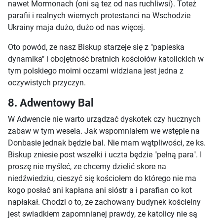
nawet Mormonach (oni są tez od nas ruchliwsi). Toteż
parafii i realnych wiernych protestanci na Wschodzie
Ukrainy maja dużo, dużo od nas więcej.
Oto powód, ze nasz Biskup starzeje się z "papieska
dynamika" i obojętność bratnich kościołów katolickich w
tym polskiego moimi oczami widziana jest jedna z
oczywistych przyczyn.
8. Adwentowy Bal
W Adwencie nie warto urządzać dyskotek czy hucznych
zabaw w tym wesela. Jak wspomniałem we wstępie na
Donbasie jednak będzie bal. Nie mam wątpliwości, ze ks.
Biskup zniesie post wszelki i uczta będzie "pełną para". I
proszę nie myśleć, ze chcemy dzielić skore na
niedźwiedziu, cieszyć się kościołem do którego nie ma
kogo posłać ani kapłana ani sióstr a i parafian co kot
napłakał. Chodzi o to, ze zachowany budynek kościelny
jest swiadkiem zapomnianej prawdy, ze katolicy nie są