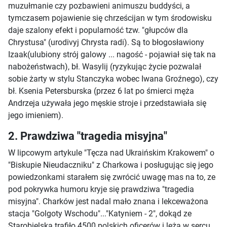
muzułmanie czy pozbawieni animuszu buddyści, a
tymczasem pojawienie się chrześcijan w tym środowisku
daje szalony efekt i popularność tzw. "głupców dla
Chrystusa" (urodivyj Chrysta radi). Są to błogosławiony
Izaak(ulubiony strój galowy ... nagość - pojawiał się tak na
nabożeństwach), bł. Wasylij (ryzykując życie pozwalał
sobie żarty w stylu Stanczyka wobec Iwana Groźnego), czy
bł. Ksenia Petersburska (przez 6 lat po śmierci męża
Andrzeja używała jego męskie stroje i przedstawiała się
jego imieniem).
2. Prawdziwa "tragedia misyjna"
W lipcowym artykule "Tęcza nad Ukraińskim Krakowem" o
"Biskupie Nieudaczniku" z Charkowa i posługując się jego
powiedzonkami starałem się zwrócić uwagę mas na to, ze
pod pokrywka humoru kryje się prawdziwa "tragedia
misyjna". Charków jest nadal mało znana i lekceważona
stacja "Golgoty Wschodu"..."Katyniem - 2", dokąd ze
Starobielska trafiło 4500 polskich oficerów i leżą w sercu