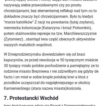
nazywają siebie prawosławnymi czy po prostu
chrześcijanami, bez elementarnej refleksji nad tym co to
dokładnie znaczy być chrześcijaninem. Było tu kiedyś
"morze katolików" Z racji na powstania (tutaj zsyłano),
niemiecka kolonizacje (Katarzyna i kniaź Potiomkin),
potem stalinowskie represje na tzw. Marchlewszczyznie
(Żytomierz)...stamtąd lwia część obecnych aktywistów
naszych malutkich wspólnot.
W Dnieprodzierzynsku dowiedziałem się od braci
kapucynów, ze przed rewolucja w 50 tysięcznym mieście
30 tysięcy miało polskie pochodzenie a pamiętajmy ze to
rodzinne miasto Brezniewa i nie zdziwiłbym się gdyby de
facto i on miał w sobie krople polskiej krwi a ktoś z
przodków uczęszczał do najpiękniejszego w okolicy
Kamienieckiego (stara nazwa miasta)kościoła.
7. Protestancki Wschód
Inny brat kapucyn zdaje się Paweł z Dniepropietrowska