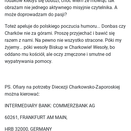
rodaków kiedyś się obudzi, choć wiem ze mówiąc tak
obrażam nie jednego aktywnego misyjnie czytelnika. A
może doprowadzam do pasji?
Toteż apeluje do polskiego poczucia humoru... Donbas czy
Charków nie za górami. Proszę przyjechać i bawić się
razem z nami. Na pewno nie wszystko stracone. Póki my
żyjemy... póki wesoły Biskup w Charkowie! Wesoły, bo
oddano mu kościół, ale oczy zmęczone i smutne od
wypatrywania pomocy.
PS. Ofiary na potrzeby Diecezji Charkowsko-Zaporoskiej
można kierować:
INTERMEDIARY BANK: COMMERZBANK AG
60261, FRANKFURT AM MAIN,
HRB 32000, GERMANY