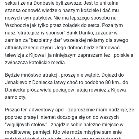
sekta i ze na Donbasie byli zawsze. Jest to unikalna
szansa odnowić wiedze o naszym kościele i dać mu
nowych sympatyków. Nie ma lepszego sposobu na
Wschodzie jak tylko przez żołądek do serca. Poza tym
nasz "strategiczny sponsor" Bank Danko, zażądał w
zamian za "bezpłatny dar" wszelakiej reklamy dla swego
altruistycznego czynu. Jego dobroć będzie filmować
telewizja z Kijowa i ja niniejszym zapraszam tez i polskie a
zwłaszcza katolickie media.
Będzie mnóstwo atrakcji, proszę nie wątpić. Dojazd do
Jenakievo z Doniecka łatwy choć to podobno 80 km...do
Doniecka prócz wielu pociągów latają również z Kijowa
samoloty.
Pisząc ten adwentowy apel - zaproszenie mam nadzieje, ze
poprzez prasę i internet doczołga się on do waszych
"wigilijnych stołów" i znajdzie sobie należne miejsce w
modlitewnej pamięci. Kto wie może misyjne sumienie