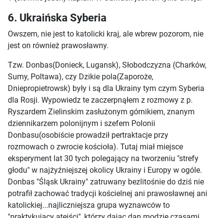
6. Ukraińska Syberia
Owszem, nie jest to katolicki kraj, ale wbrew pozorom, nie
jest on również prawosławny.
Tzw. Donbas(Donieck, Lugansk), Słobodczyzna (Charków,
Sumy, Poltawa), czy Dzikie pola(Zaporoże,
Dniepropietrowsk) były i są dla Ukrainy tym czym Syberia
dla Rosji. Wypowiedz te zaczerpnąłem z rozmowy z p.
Ryszardem Zielinskim zasłużonym górnikiem, znanym
dziennikarzem polonijnym i szefem Polonii
Donbasu(osobiście prowadził pertraktacje przy
rozmowach o zwrocie kościoła). Tutaj miał miejsce
eksperyment lat 30 tych polegający na tworzeniu "strefy
głodu" w najżyźniejszej okolicy Ukrainy i Europy w ogóle.
Donbas "Śląsk Ukrainy" zatruwany bezlitośnie do dziś nie
potrafił zachować tradycji kościelnej ani prawosławnej ani
katolickiej...najliczniejsza grupa wyznawców to
"praktykujący ateiści", którzy dając dan modzie czasami