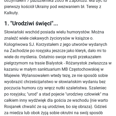
otrzymałem 7 października 2003 w Zaporożu. Ma być to
pierwszy kościół Ukrainy pod wezwaniem bł. Teresy z
Kalkuty.
1. "Urodziwi święci"...
Słowiański wschód posiada wielu humorystów. Można
znaleźć wiele ciekawych życiorysów w książce o.
Kologriwowa SJ. Korzystałem z jego utworów wydanych
na Zachodzie po rosyjsku jeszcze jako kleryk, dało mi to
wiele do myślenia. Ostatnio swoje myśli przekazałem
pielgrzymom na trasie Bialystok - Różanystok zwłaszcza w
kazaniu w małym sanktuarium MB Częstochowskiej w
Majewie. Wylansowałem wtedy tezę, ze nie sposób sobie
wyobrazić chrześcijaństwo w słowiańskim wydaniu bez
poczucia humoru czy wręcz nutki szaleństwa. Szaleniec
po rosyjsku; "urod" a stad pojecie "urodziwy człowiek" ma
całkiem inny wydźwięk dla gościa ze wschodu (nie warto
Rosjanek chwalić ze są urodziwe, bo się obraza). Gdzieś
za miedza lub obok żyją sobie okrutni na swój sposób