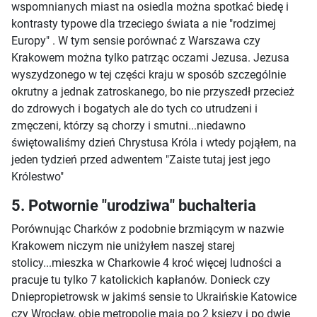
wspomnianych miast na osiedla można spotkać biedę i
kontrasty typowe dla trzeciego świata a nie "rodzimej
Europy" . W tym sensie porównać z Warszawa czy
Krakowem można tylko patrząc oczami Jezusa. Jezusa
wyszydzonego w tej części kraju w sposób szczególnie
okrutny a jednak zatroskanego, bo nie przyszedł przecież
do zdrowych i bogatych ale do tych co utrudzeni i
zmęczeni, którzy są chorzy i smutni...niedawno
świętowaliśmy dzień Chrystusa Króla i wtedy pojąłem, na
jeden tydzień przed adwentem "Zaiste tutaj jest jego
Królestwo"
5. Potwornie "urodziwa" buchalteria
Porównując Charków z podobnie brzmiącym w nazwie
Krakowem niczym nie uniżyłem naszej starej
stolicy...mieszka w Charkowie 4 kroć więcej ludności a
pracuje tu tylko 7 katolickich kapłanów. Donieck czy
Dniepropietrowsk w jakimś sensie to Ukraińskie Katowice
czy Wrocław, obie metropolie maja po 2 ksiezy i po dwie