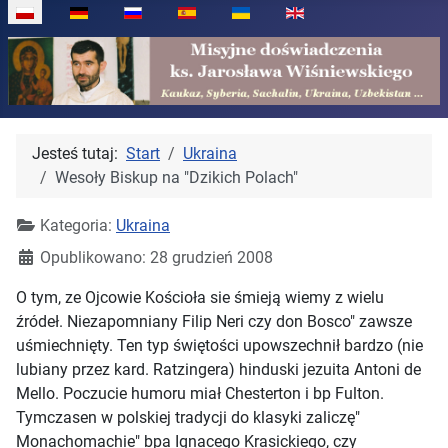
Wybierz swój język
Jesteś tutaj:
Start
Ukraina
Wesoły Biskup na "Dzikich Polach"
Kategoria:
Ukraina
Opublikowano: 28 grudzień 2008
O tym, ze Ojcowie Kościoła sie śmieją wiemy z wielu
źródeł. Niezapomniany Filip Neri czy don Bosco" zawsze
uśmiechnięty. Ten typ świętości upowszechnił bardzo (nie
lubiany przez kard. Ratzingera) hinduski jezuita Antoni de
Mello. Poczucie humoru miał Chesterton i bp Fulton.
Tymczasen w polskiej tradycji do klasyki zaliczę"
Monachomachie" bpa Ignacego Krasickiego, czy