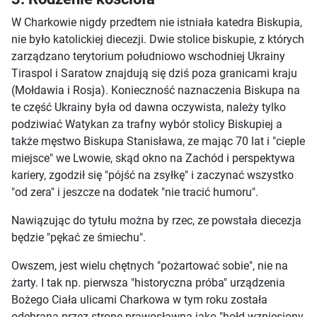
W Charkowie nigdy przedtem nie istniała katedra Biskupia,
nie było katolickiej diecezji. Dwie stolice biskupie, z których
zarządzano terytorium południowo wschodniej Ukrainy
Tiraspol i Saratow znajdują się dziś poza granicami kraju
(Mołdawia i Rosja). Konieczność naznaczenia Biskupa na
te część Ukrainy była od dawna oczywista, należy tylko
podziwiać Watykan za trafny wybór stolicy Biskupiej a
także męstwo Biskupa Stanisława, ze mając 70 lat i "cieple
miejsce" we Lwowie, skąd okno na Zachód i perspektywa
kariery, zgodził się "pójść na zsyłkę" i zaczynać wszystko
"od zera" i jeszcze na dodatek "nie tracić humoru".
Nawiązując do tytułu można by rzec, ze powstała diecezja
będzie "pękać ze śmiechu".
Owszem, jest wielu chętnych "pożartować sobie", nie na
żarty. I tak np. pierwsza "historyczna próba" urządzenia
Bożego Ciała ulicami Charkowa w tym roku została
odebrana przez stronę prawosławną jako "hołd wzniesiony