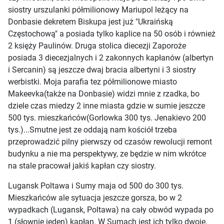
siostry urszulanki półmilionowy Mariupol leżący na
Donbasie dekretem Biskupa jest już "Ukraińską
Częstochową" a posiada tylko kaplice na 50 osób i również
2 księży Paulinów. Druga stolica diecezji Zaporoże
posiada 3 diecezjalnych i 2 zakonnych kapłanów (albertyn
i Sercanin) są jeszcze dwaj bracia albertyni i 3 siostry
werbistki. Moja parafia tez półmilionowe miasto
Makeevka(także na Donbasie) widzi mnie z rzadka, bo
dziele czas miedzy 2 inne miasta gdzie w sumie jeszcze
500 tys. mieszkańców(Gorlowka 300 tys. Jenakievo 200
tys.)...Smutne jest ze oddają nam kościół trzeba
przeprowadzić pilny pierwszy od czasów rewolucji remont
budynku a nie ma perspektywy, ze będzie w nim wkrótce
na stale pracował jakiś kapłan czy siostry.
Lugansk Poltawa i Sumy maja od 500 do 300 tys.
Mieszkańców ale sytuacja jeszcze gorsza, bo w 2
wypadkach (Lugansk, Poltawa) na cały obwód wypada po
1 (słownie jeden) kapłan. W Sumach jest ich tylko dwoje.