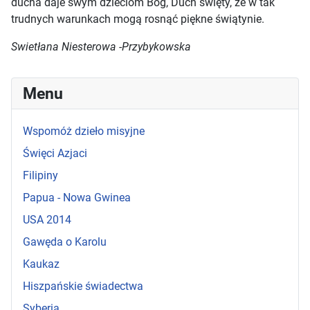
ducha daje swym dzieciom Bóg, Duch święty, że w tak
trudnych warunkach mogą rosnąć piękne świątynie.
Swietłana Niesterowa -Przybykowska
Menu
Wspomóż dzieło misyjne
Święci Azjaci
Filipiny
Papua - Nowa Gwinea
USA 2014
Gawęda o Karolu
Kaukaz
Hiszpańskie świadectwa
Syberia