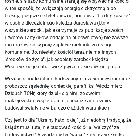
rośnie, a służby komunalne starają się wpływać na kościół
w ten sposób, że wyłączają energię elektryczną albo
blokują połączenie telefoniczne, ponieważ "biedny kościół"
w osobie diecezjalnego księdza Jarosława (który
wszystkie zarobki, jakie otrzymuje za publikacje swoich
utworów i artykułów, oddaje na budownictwo) nie zawsze
ma możliwość w porę zapłacić rachunki za usługi
komunalne. Bo, niestety, kościól teraz nie ma innych
"środków do życia", jak osobisty zarobek księdza
Wiśniewskiego i ofiar wierzących makiejewskiej parafii.
Wcześniej materiałami budowlanymi czasami wspomagał
proboszcz sąsiedniej donieckiej parafii ks. Włodzimierz
Dziduch TCHr, który dzielił się nimi ze swoim
makiejewskim współbratem, chociaż sam również
budował świątynię w bardzo cieżkich warunkach.
Czy jest to dla "Ukrainy katolickiej" już niedobrą tradycją, że
ksiądz musi tutaj nie budować kościół, a "walczyć" za
budownictwo? A władza w tej "walce" z reguły wszystko