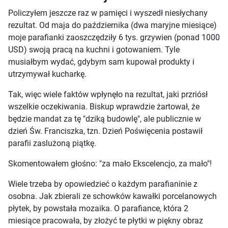
Policzyłem jeszcze raz w pamięci i wyszedł niesłychany
rezultat. Od maja do października (dwa maryjne miesiące)
moje parafianki zaoszczędziły 6 tys. grzywien (ponad 1000
USD) swoją pracą na kuchni i gotowaniem. Tyle
musiałbym wydać, gdybym sam kupował produkty i
utrzymywał kucharkę.
Tak, więc wiele faktów wpłynęło na rezultat, jaki przriósł
wszelkie oczekiwania. Biskup wprawdzie żartował, że
będzie mandat za tę "dziką budowlę", ale publicznie w
dzień Św. Franciszka, tzn. Dzień Poświęcenia postawił
parafii zaslużoną piątkę.
Skomentowałem głośno: "za mało Ekscelencjo, za mało"!
Wiele trzeba by opowiedzieć o każdym parafianinie z
osobna. Jak zbierali ze schowków kawałki porcelanowych
płytek, by powstała mozaika. O parafiance, która 2
miesiące pracowała, by złożyć te płytki w piękny obraz