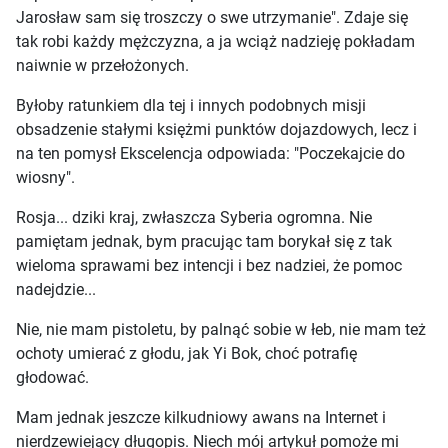
Jarosław sam się troszczy o swe utrzymanie". Zdaje się
tak robi każdy mężczyzna, a ja wciąż nadzieję pokładam
naiwnie w przełożonych.
Byłoby ratunkiem dla tej i innych podobnych misji
obsadzenie stałymi księżmi punktów dojazdowych, lecz i
na ten pomysł Ekscelencja odpowiada: "Poczekajcie do
wiosny".
Rosja... dziki kraj, zwłaszcza Syberia ogromna. Nie
pamiętam jednak, bym pracując tam borykał się z tak
wieloma sprawami bez intencji i bez nadziei, że pomoc
nadejdzie...
Nie, nie mam pistoletu, by palnąć sobie w łeb, nie mam też
ochoty umierać z głodu, jak Yi Bok, choć potrafię
głodować.
Mam jednak jeszcze kilkudniowy awans na Internet i
nierdzewiejący długopis. Niech mój artykuł pomoże mi