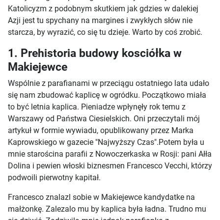
Katolicyzm z podobnym skutkiem jak gdzies w dalekiej
Azji jest tu spychany na margines i zwykłych słów nie
starcza, by wyrazić, co się tu dzieje. Warto by coś zrobić.
1. Prehistoria budowy kosciółka w
Makiejewce
Wspólnie z parafianami w przeciągu ostatniego lata udało
się nam zbudować kaplicę w ogródku. Początkowo miała
to być letnia kaplica. Pieniadze wpłynęły rok temu z
Warszawy od Państwa Ciesielskich. Oni przeczytali mój
artykuł w formie wywiadu, opublikowany przez Marka
Kaprowskiego w gazecie "Najwyższy Czas".Potem była u
mnie starościna parafii z Nowoczerkaska w Rosji: pani Ałła
Dolina i pewien włoski biznesmen Francesco Vecchi, którzy
podwoili pierwotny kapitał.
Francesco znalazl sobie w Makiejewce kandydatke na
małżonkę. Zalezalo mu by kaplica była ładna. Trudno mu