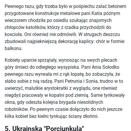
Pewnego razu, gdy trzeba było w pośpiechu zalać betonem
przygotowane konstrukcje metalowe pani Katia póżnym
wieczorem chodziła po osiedlu szukając znajomych
chłopców katolików, którzy z rzadka przychodzili do
koscioła. Oni również nie odmówili. W strugach deszczu
zbudowali najpiekniejszą dekorację kaplicy: chór w formie
balkonu.
Kobiety uparcie sprzątały, wynosząc na swych plecach
góry śmieci do odległego wysypiska. Pani Ania Sołodko
pewnego razu wyrwała mi z rąk łopatę, bo zobaczyła, że
słabo sobie z nią radzę. Pani Petrunia i Sonia, trudno w to
uwierzyć, malutkie arystokratki z wyglądu, one również
niegdyś pracowaly w kopalni pod ziemią. Same tynkowały
okna, gdy odeszła kolejna brygada niesolidnych
robotników. Po pewnym czasie dołączyło do nich jeszcze
kilka kobiet bez kielni tynkując ściany dłońmi.
5. Ukrainska "Porcjunkula"