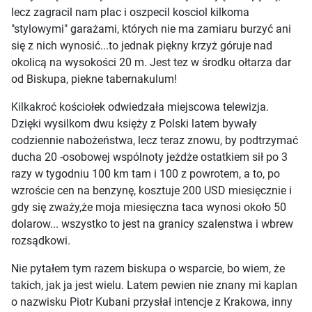
lecz zagracil nam plac i oszpecil kosciol kilkoma
"stylowymi" garażami, których nie ma zamiaru burzyć ani
się z nich wynosić...to jednak piękny krzyż góruje nad
okolicą na wysokości 20 m. Jest tez w środku ołtarza dar
od Biskupa, piekne tabernakulum!
Kilkakroć kościołek odwiedzała miejscowa telewizja.
Dzięki wysilkom dwu księży z Polski latem bywały
codziennie nabożeństwa, lecz teraz znowu, by podtrzymać
ducha 20 -osobowej wspólnoty jeżdże ostatkiem sił po 3
razy w tygodniu 100 km tam i 100 z powrotem, a to, po
wzroście cen na benzynę, kosztuje 200 USD miesięcznie i
gdy się zważy,że moja miesięczna taca wynosi około 50
dolarow... wszystko to jest na granicy szalenstwa i wbrew
rozsądkowi.
Nie pytałem tym razem biskupa o wsparcie, bo wiem, że
takich, jak ja jest wielu. Latem pewien nie znany mi kaplan
o nazwisku Piotr Kubani przysłał intencje z Krakowa, inny