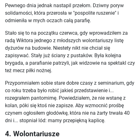
Pewnego dnia jednak nastapil przełom. Dziwny poryw
solidarności, która przerosła w "pospolite ruszenie" i
odmieniła w mych oczach całą parafię.
Stało się to na początku czerwca, gdy wprowadziłem za
radą Wiktora jednego z młodszych wolontariuszy listę
dyżurów na budowie. Niestety nikt nie chciał się
zapisywać. Stały już ściany z pustaków. Była kolejna
brygada, a parafianie patrzyli, jak widzowie na spektakl czy
też mecz piłki nożnej.
Przypomniałem sobie stare dobre czasy z seminarium, gdy
co roku trzeba było robić jakieś przedstawienie i...
rozegrałem pantomimę. Powiedziałem, że nie wstanę z
kolan, póki się ktoś nie zapisze. Aby wzmocnić prośbę
czynem ogłosiłem głodówkę, która nie na żarty trwała 40
dni i... stopniał lód: mamy przepiękną kaplicę.
4. Wolontariusze