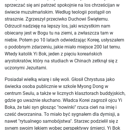
sprzeczać się ani patrzeć spokojnie na los chrześcijan w
świecie muzułmańskim. Według teologii postąpił on
strasznie. Zgrzeszył przeciwko Duchowi Świętemu.
Odrzucił nadzieję na lepszy los, jaki wszystkim nam
obiecany jest w Bogu tu na ziemi, a zwłaszcza tam w
niebie. Potem po 10 latach odwiedzając Koreę, usłyszałem
o podobnym zdarzeniu, jakie miało miejsce 200 lat temu.
Wtedy katolik Yi Bok, jeden z pięciu koreańskich
arystokratów, który na studiach w Chinach zetknął się z
uczonymi Jezuitami.
Posiadał wielką wiarę i siłę woli. Głosił Chrystusa jako
świecka osoba publicznie w szkole Myong Dong w
centrum Seulu, a także w licznych klasztorach buddyjskich,
gdzie go uważnie słuchano. Władca Korei zagroził ojcu Yi
Boka, że taki syn głosząc "nowinki" rzuca cień na imię i
cześć dworzanina. To miało być sygnałem dla dymisji, a
nawet "rytualnego samobójstwa". Starzec podzielił się z
synem swoim lekiem wobec perspektywy śmierci. Yi Bok