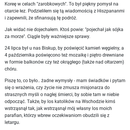
Koreę w celach "zarobkowych". To był piękny pomysł na
otarcie łez. Podzieliłem się tą wiadomością z Hiszpananmi
i zapewnili, że sfinansują tę podróż.
Jak widać nie dojechałem. Ktoś powie: "pojechał jak sójka
za morze". Ciągle były ważniejsze sprawy.
24 lipca był u nas Biskup, by poświęcić kamień węgielny, a
4 października poświęcono też mozaikę i piętro drewniane
w formie balkonów czy też okrągłego (także nad ołtarzem)
chóru.
Piszę to, co było.. żadne wymysły - mam świadków i pytam
się o wrażenia, czy życie nie zmusza misjonarza do
strasznych myśli o nagłej śmierci, by sobie tam w niebie
odpocząć. Także, by los katolików na Wschodzie kimś
wstrząsnął tak, jak wstrząsnął mój własny los moich
parafian, którzy wbrew oczekiwaniom obudzili się z
letargu.