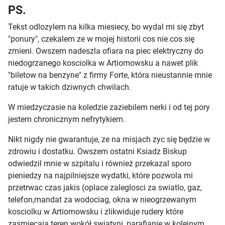
PS.
Tekst odlozylem na kilka miesiecy, bo wydal mi się zbyt
"ponury", czekalem ze w mojej historii cos nie cos się
zmieni. Owszem nadeszla ofiara na piec elektryczny do
niedogrzanego kosciolka w Artiomowsku a nawet plik
"biletow na benzyne" z firmy Forte, która nieustannie mnie
ratuje w takich dziwnych chwilach.
W miedzyczasie na koledzie zaziebilem nerki i od tej pory
jestem chronicznym nefrytykiem.
Nikt nigdy nie gwarantuje, ze na misjach zyc się będzie w
zdrowiu i dostatku. Owszem ostatni Ksiadz Biskup
odwiedzil mnie w szpitalu i również przekazal sporo
pieniedzy na najpilniejsze wydatki, które pozwola mi
przetrwac czas jakis (oplace zaleglosci za swiatlo, gaz,
telefon,mandat za wodociag, okna w nieogrzewanym
kosciolku w Artiomowsku i zlikwiduje rudery które
zasmiecaja teren wokół swiatyni, parafianie w kolejnym