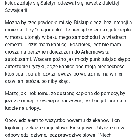
ksiądz zdaje się Saletyn odezwał się nawet z dalekiej
Szwajcarii.
Można by rzec powiodło mi się: Biskup siedzi bez intencji a
mnie dali trzy "gregorianki". Te pieniądze jednak, jak kropla
w morzu utonęły w baku mego samochodu i w wiadrach
cementu... dziś mam kaplicę i kosciółek, lecz nie mam
grosza na benzynę i dojeżdżam do Artiomowska
autobusami. Wracam póżno jak młody punk tułajac się po
autostopie i ryzykujac,że kaplice pod moją nieobecność
ktoś spali, ograbi czy znieważy, bo wciąż nie ma w niej
drzwi ani stróża, bo niby skąd.
Marzę jak i rok temu, ze dostanę kapłana do pomocy, by
jezdzic mniej i częściej odpoczywać, jezdzić jak normalni
ludzie na urlopy...
Opowiedziałem to wszystko nowemu dziekanowi i on
lojalnie przekazał moje słowa Biskupowi. Usłyszał on w
odpowiedzi dziwne, lecz prawdziwe słowa: "Niech