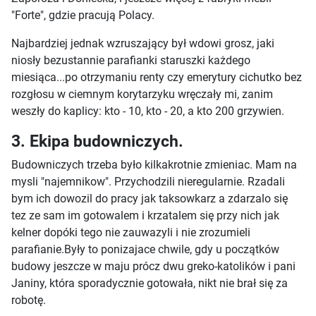
"Forte", gdzie pracują Polacy.
Najbardziej jednak wzruszający był wdowi grosz, jaki
niosły bezustannie parafianki staruszki każdego
miesiąca...po otrzymaniu renty czy emerytury cichutko bez
rozgłosu w ciemnym korytarzyku wręczały mi, zanim
weszły do kaplicy: kto - 10, kto - 20, a kto 200 grzywien.
3. Ekipa budowniczych.
Budowniczych trzeba było kilkakrotnie zmieniac. Mam na
mysli "najemnikow". Przychodzili nieregularnie. Rzadali
bym ich dowozil do pracy jak taksowkarz a zdarzalo się
tez ze sam im gotowalem i krzatalem się przy nich jak
kelner dopóki tego nie zauwazyli i nie zrozumieli
parafianie.Były to ponizajace chwile, gdy u początków
budowy jeszcze w maju prócz dwu greko-katolików i pani
Janiny, która sporadycznie gotowała, nikt nie brał się za
robotę.