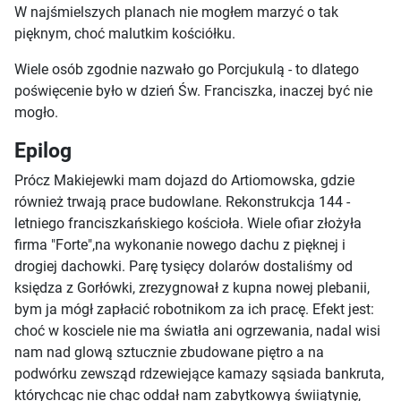
W najśmielszych planach nie mogłem marzyć o tak
pięknym, choć malutkim kościółku.
Wiele osób zgodnie nazwało go Porcjukulą - to dlatego
poświęcenie było w dzień Św. Franciszka, inaczej być nie
mogło.
Epilog
Prócz Makiejewki mam dojazd do Artiomowska, gdzie
również trwają prace budowlane. Rekonstrukcja 144 -
letniego franciszkańskiego kościoła. Wiele ofiar złożyła
firma "Forte",na wykonanie nowego dachu z pięknej i
drogiej dachowki. Parę tysięcy dolarów dostaliśmy od
księdza z Gorłówki, zrezygnował z kupna nowej plebanii,
bym ja mógł zapłacić robotnikom za ich pracę. Efekt jest:
choć w kosciele nie ma światła ani ogrzewania, nadal wisi
nam nad glową sztucznie zbudowane piętro a na
podwórku zewsząd rdzewiejące kamazy sąsiada bankruta,
którychcąc nie chąc oddał nam zabytkowyą świiątynię,