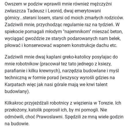
Owszem w podziw wprawili mnie również mężczyźni
zwłaszcza Tadeusz i Leonid, dwaj emerytowani
górnicy...sterani losem, starsi od moich zmarłych rodziców.
Zadziwili mnie, przychodząc regularnie raz na tydzień. W
spiekocie pomagali młodym "najemnikom" mieszać beton,
wyciągać gwoździe ze starych podarowanych nam belek,
piłować i konserwować wapnem konstrukcje dachu etc.
Zadziwili mnie dwaj kaplani greko-katolicy posylajac do
mnie robotnikow (pracował tez tato jednego z ksiezy,
parafianie i kilku krewnych), narzędzia budowlane i myśl
techniczną w formie porad (wszyscy wyrośli gdzies na
Karpatach więc jak nasi górale mają we krwi talent
budowlany).
Kilkakroc przyjeżdżali robotnicy z więzienia w Torezie. Ich
przełożony, katolik poprosił ich, by mi pomogli. Nie
odmówili, choć Prawoslawni. Spędzili ze mną wiele godzin
na budowie.