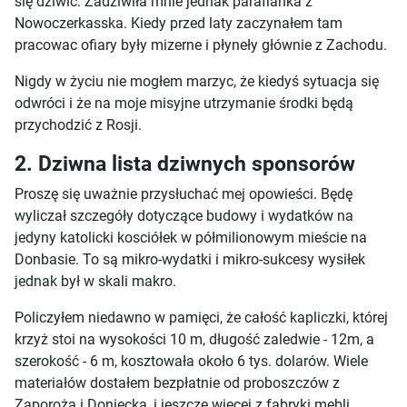
się dziwić. Zadziwiła mnie jednak parafianka z
Nowoczerkasska. Kiedy przed laty zaczynałem tam
pracowac ofiary były mizerne i płyneły głównie z Zachodu.
Nigdy w życiu nie mogłem marzyc, że kiedyś sytuacja się
odwróci i że na moje misyjne utrzymanie środki będą
przychodzić z Rosji.
2. Dziwna lista dziwnych sponsorów
Proszę się uważnie przysłuchać mej opowieści. Będę
wyliczał szczegóły dotyczące budowy i wydatków na
jedyny katolicki kosciółek w półmilionowym mieście na
Donbasie. To są mikro-wydatki i mikro-sukcesy wysiłek
jednak był w skali makro.
Policzyłem niedawno w pamięci, że całość kapliczki, której
krzyż stoi na wysokości 10 m, długość zaledwie - 12m, a
szerokość - 6 m, kosztowała około 6 tys. dolarów. Wiele
materiałów dostałem bezpłatnie od proboszczów z
Zaporoża i Doniecka, i jeszcze więcej z fabryki mebli