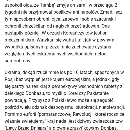
uspokoił ojca, że "hańbę" zmyje on sam i w przeciągu 2
tygodni nie przyjmował posiłków ani napojów. Zmarł, lecz
tym sposobem obronił ojca, zapewnił sobie szacunek i
ochronił chrześcijan od nagłych prześladowań. One
nastąpiły później. W oczach Koreańczyków jest on
męczennikiem. Watykan się waha i tak jak w pewnym
wypadku opisanym przeze mnie zachowuje dystans
względem tych esktremalnych wschodnich metod
samoobrony.
Ukraina, dokąd rzucił mnie los po 10 latach, spędzonych w
Rosji bez wątpień jest krajem europejskim, a jednak, gdy
się patrzy na ten kraj z perspektywy wschodnich rubieży z
dalekiego Donbasu, to myśli o Korei czy Pakistanie
powracają. Przybysz z Polski łatwo może się zagubić
pośród wielu odznak despotyzmu, biurokracji, nietolerancji.
Pomimo euforii "pomaranczowej Rewolucji, ktorej rocznice
wlasnie swietujemy" kraj nadal jest dziwny zwlaszcza tzw.
"Lewy Brzeg Dniepra" a glownie zrusyfikowany Donbas.