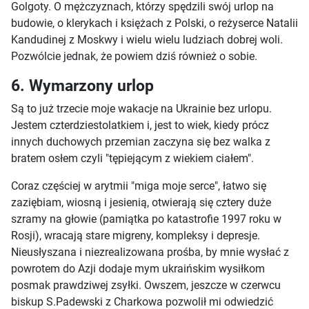
Golgoty. O mężczyznach, którzy spędzili swój urlop na
budowie, o klerykach i księżach z Polski, o reżyserce Natalii
Kandudinej z Moskwy i wielu wielu ludziach dobrej woli.
Pozwólcie jednak, że powiem dziś również o sobie.
6. Wymarzony urlop
Są to już trzecie moje wakacje na Ukrainie bez urlopu.
Jestem czterdziestolatkiem i, jest to wiek, kiedy prócz
innych duchowych przemian zaczyna się bez walka z
bratem osłem czyli "tępiejącym z wiekiem ciałem".
Coraz częściej w arytmii "miga moje serce", łatwo się
zaziębiam, wiosną i jesienią, otwierają się cztery duże
szramy na głowie (pamiątka po katastrofie 1997 roku w
Rosji), wracają stare migreny, kompleksy i depresje.
Nieusłyszana i niezrealizowana prośba, by mnie wysłać z
powrotem do Azji dodaje mym ukraińskim wysiłkom
posmak prawdziwej zsyłki. Owszem, jeszcze w czerwcu
biskup S.Padewski z Charkowa pozwolił mi odwiedzić