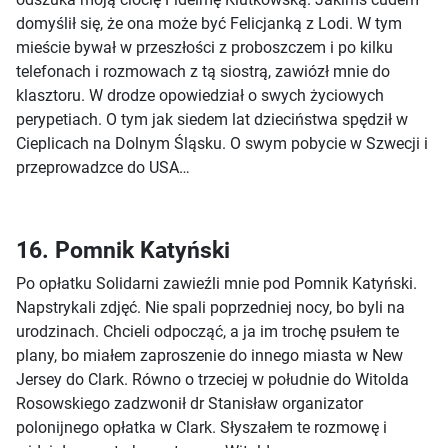
domyślił się, że ona może być Felicjanką z Lodi. W tym
mieście bywał w przeszłości z proboszczem i po kilku
telefonach i rozmowach z tą siostrą, zawiózł mnie do
klasztoru. W drodze opowiedział o swych życiowych
perypetiach. O tym jak siedem lat dzieciństwa spędził w
Cieplicach na Dolnym Śląsku. O swym pobycie w Szwecji i
przeprowadzce do USA…
16. Pomnik Katyński
Po opłatku Solidarni zawieźli mnie pod Pomnik Katyński.
Napstrykali zdjęć. Nie spali poprzedniej nocy, bo byli na
urodzinach. Chcieli odpocząć, a ja im trochę psułem te
plany, bo miałem zaproszenie do innego miasta w New
Jersey do Clark. Równo o trzeciej w południe do Witolda
Rosowskiego zadzwonił dr Stanisław organizator
polonijnego opłatka w Clark. Słyszałem te rozmowę i