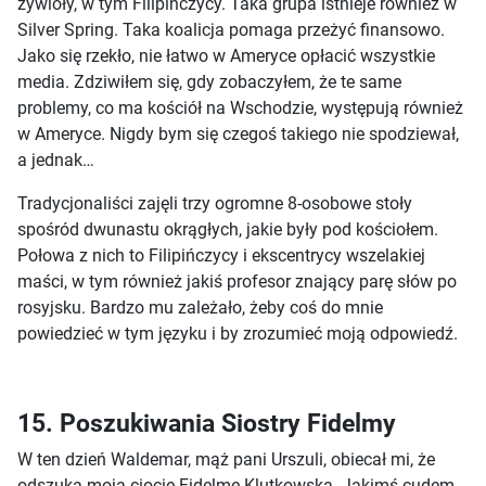
żywioły, w tym Filipińczycy. Taka grupa istnieje również w
Silver Spring. Taka koalicja pomaga przeżyć finansowo.
Jako się rzekło, nie łatwo w Ameryce opłacić wszystkie
media. Zdziwiłem się, gdy zobaczyłem, że te same
problemy, co ma kościół na Wschodzie, występują również
w Ameryce. Nigdy bym się czegoś takiego nie spodziewał,
a jednak…
Tradycjonaliści zajęli trzy ogromne 8-osobowe stoły
spośród dwunastu okrągłych, jakie były pod kościołem.
Połowa z nich to Filipińczycy i ekscentrycy wszelakiej
maści, w tym również jakiś profesor znający parę słów po
rosyjsku. Bardzo mu zależało, żeby coś do mnie
powiedzieć w tym języku i by zrozumieć moją odpowiedź.
15. Poszukiwania Siostry Fidelmy
W ten dzień Waldemar, mąż pani Urszuli, obiecał mi, że
odszuka moją ciocię Fidelmę Klutkowską. Jakimś cudem