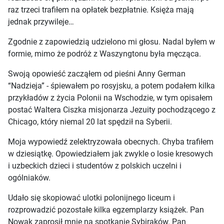
raz trzeci trafiłem na opłatek bezpłatnie. Księża mają
jednak przywileje…
Zgodnie z zapowiedzią udzielono mi głosu. Nadal byłem w
formie, mimo że podróż z Waszyngtonu była męcząca.
Swoją opowieść zacząłem od pieśni Anny German
“Nadzieja” - śpiewałem po rosyjsku, a potem podałem kilka
przykładów z życia Polonii na Wschodzie, w tym opisałem
postać Waltera Ciszka misjonarza Jezuity pochodzącego z
Chicago, który niemal 20 lat spędził na Syberii.
Moja wypowiedź zelektryzowała obecnych. Chyba trafiłem
w dziesiątkę. Opowiedziałem jak zwykle o losie kresowych
i uzbeckich dzieci i studentów z polskich uczelni i
ogólniaków.
Udało się skopiować ulotki polonijnego liceum i
rozprowadzić pozostałe kilka egzemplarzy książek. Pan
Nowak zaprosił mnie na spotkanie Sybiraków. Pan