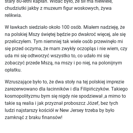
stary 80-letni kapłan. Widać było, że sił ma niewiele,
chudziutki jakby z muzeum figur woskowych, żywa
relikwia.
W ławkach siedziało około 100 osób. Miałem nadzieję, że
na polskiej Mszy świętej będzie po dwakroć więcej, ale się
przeliczyłem. Tym niemniej tak wiele osób przewinęło mi
się przed oczyma, że mam zwykły oczopląs i nie wiem, czy
uda mi się odtworzyć wszystko to, co udało mi się
zobaczyć przede Mszą, na mszy i po niej, na polonijnym
opłatku.
Wzruszające było to, że dwa stoły na tej polskiej imprezie
zarezerwowano dla łacinników i dla Filipińczyków. Takiego
kosmopolityzmu bym się nigdy nie spodziewał ,a mimo to
takie są realia i jak przyznał proboszcz Józef, bez tych
ludzi najstarszy kościół w New Jersey trzeba by było
zamknąć z braku finansów!