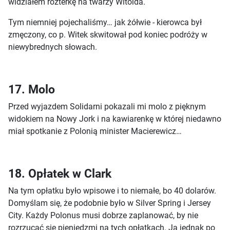
widziałem rozterkę na twarzy Witolda.
Tym niemniej pojechaliśmy… jak żółwie - kierowca był
zmęczony, co p. Witek skwitował pod koniec podróży w
niewybrednych słowach.
17. Molo
Przed wyjazdem Solidarni pokazali mi molo z pięknym
widokiem na Nowy Jork i na kawiarenkę w której niedawno
miał spotkanie z Polonią minister Macierewicz…
18. Opłatek w Clark
Na tym opłatku było wpisowe i to niemałe, bo 40 dolarów.
Domyślam się, że podobnie było w Silver Spring i Jersey
City. Każdy Polonus musi dobrze zaplanować, by nie
rozrzucać się pieniędzmi na tych opłatkach. Ja jednak po