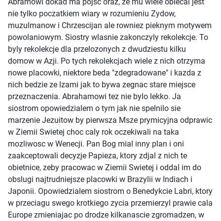
Abramowi dokad ma pojsc oraz, ze mu wiele obiecal jest
nie tylko poczatkiem wiary w rozumieniu Zydow,
muzulmanow i Chrzescijan ale rowniez pieknym motywem
powolaniowym. Siostry wlasnie zakonczyly rekolekcje. To
byly rekolekcje dla przelozonych z dwudziestu kilku
domow w Azji. Po tych rekolekcjach wiele z nich otrzyma
nowe placowki, niektore beda "zdegradowane" i kazda z
nich bedzie ze lzami jak to bywa zegnac stare miejsce
przeznaczenia. Abrahamowi tez nie bylo lekko. Ja
siostrom opowiedzialem o tym jak nie spelnilo sie
marzenie Jezuitow by pierwsza Msze prymicyjna odprawic
w Ziemii Swietej choc caly rok oczekiwali na taka
mozliwosc w Wenecji. Pan Bog mial inny plan i oni
zaakceptowali decyzje Papieza, ktory zdjal z nich te
obietnice, zeby pracowac w Ziemii Swietej i oddal im do
obslugi najtrudniejsze placowki w Brazylii w Indiach i
Japonii. Opowiedzialem siostrom o Benedykcie Labri, ktory
w przeciagu swego krotkiego zycia przemierzyl prawie cala
Europe zmieniajac po drodze kilkanascie zgromadzen, w