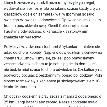
ktorych zawsze wychodzil poza ramy przyjetych regul,
wydawal sie nieznosny ale po jakims czasie kazdy z tych
klasztorow gdzie on zamieszkiwal wspominal go jako
swietego czlowieka i odnowiciela. Opowiedzialem z jakim
trudem poszukiwala swej Ziemii Obiecanej siostra
Faustyna odwiedzajac kilkanascie klasztorow nim
znalazla ten wlasciwy.
Po Mszy sw. z dwoma siostrami Afrykankami mialem sie
udac do chorej kobiety. Najpierw odwiedzilismy cerkiew na
cmentarzu. Umowilismy sie, ze jesli pop prawoslawny
zechce odwiedzic chora to ja sobie pojde do domu. Jesli
nie bedzie mial czasu to chora odwiedze ja. Czekalismy na
podworcu obcujac z bezdomnymi ponad pol godziny. Poki
siostry rozmawialy z kaplanem ja skolegowalem sie z 10-
letnim Mahmudem.
Chlopczyk codziennie przyjezdza z mama z oddalonego o
25 km Jangi Bazaru aby zebrac. Nasze spotkanie mialo