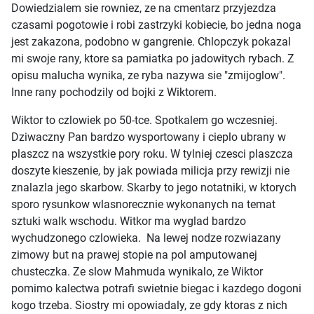
Dowiedzialem sie rowniez, ze na cmentarz przyjezdza
czasami pogotowie i robi zastrzyki kobiecie, bo jedna noga
jest zakazona, podobno w gangrenie. Chlopczyk pokazal
mi swoje rany, ktore sa pamiatka po jadowitych rybach. Z
opisu malucha wynika, ze ryba nazywa sie "zmijoglow".
Inne rany pochodzily od bojki z Wiktorem.
Wiktor to czlowiek po 50-tce. Spotkalem go wczesniej.
Dziwaczny Pan bardzo wysportowany i cieplo ubrany w
plaszcz na wszystkie pory roku. W tylniej czesci plaszcza
doszyte kieszenie, by jak powiada milicja przy rewizji nie
znalazla jego skarbow. Skarby to jego notatniki, w ktorych
sporo rysunkow wlasnorecznie wykonanych na temat
sztuki walk wschodu. Witkor ma wyglad bardzo
wychudzonego czlowieka. Na lewej nodze rozwiazany
zimowy but na prawej stopie na pol amputowanej
chusteczka. Ze slow Mahmuda wynikalo, ze Wiktor
pomimo kalectwa potrafi swietnie biegac i kazdego dogoni
kogo trzeba. Siostry mi opowiadaly, ze gdy ktoras z nich