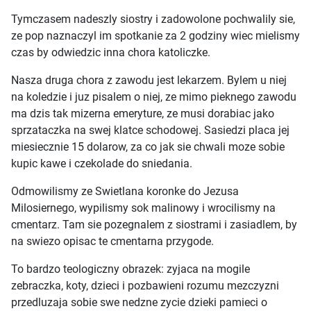
Tymczasem nadeszly siostry i zadowolone pochwalily sie,
ze pop naznaczyl im spotkanie za 2 godziny wiec mielismy
czas by odwiedzic inna chora katoliczke.
Nasza druga chora z zawodu jest lekarzem. Bylem u niej
na koledzie i juz pisalem o niej, ze mimo pieknego zawodu
ma dzis tak mizerna emeryture, ze musi dorabiac jako
sprzataczka na swej klatce schodowej. Sasiedzi placa jej
miesiecznie 15 dolarow, za co jak sie chwali moze sobie
kupic kawe i czekolade do sniedania.
Odmowilismy ze Swietlana koronke do Jezusa
Milosiernego, wypilismy sok malinowy i wrocilismy na
cmentarz. Tam sie pozegnalem z siostrami i zasiadlem, by
na swiezo opisac te cmentarna przygode.
To bardzo teologiczny obrazek: zyjaca na mogile
zebraczka, koty, dzieci i pozbawieni rozumu mezczyzni
przedluzaja sobie swe nedzne zycie dzieki pamieci o