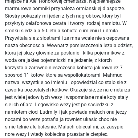
miejsce na Alei Honorowej cmentarza. Najpiekniejsze
marmurowe pomniki przynaleza ormianskiej diasporze.
Siostry pokazaly mi jeden z tych nagrobkow, ktory byl
przykryty celafonowa cerata i tworzyl rodzaj namiotu. W
srodku siedziala 50-letnia kobieta o imieniu Ludmila.
Przywitala sie z siostrami i ze mna wcale nie skrepowana
nasza obecnoscia. Wewnatrz pomieszczenia lezala odziez,
ktora jej sluzy glownie za poslanie i kilka pojemnikow z
woda ora jakies pojemniczki na jedzenie, z ktorch
korzystala zarowno nieszczesna kobieta jak rowniez 7
sposrod 11 kotow, ktore sa wspollokatorami. Mahmud
nazwal wszystkie po imieniu i opowiedzial co stalo sie z
czworka pozostalych kotkow. Okazuje sie, ze na cmetarzu
jest wiele jadowitych wezy i wspomniane male koty staly
sie ich ofiara. Legowisko wezy jest po sasiedzku z
namiotem cioci Ludmily i jak powiada maluch ona jeczy
nocami bo weze potrafia ja rowniez ukasic choc nie
smiertelnie ale bolesnie. Maluch obiecal mi, ze zasypie
nore wezy i wtedy kobiecina przestanie cierpiec.