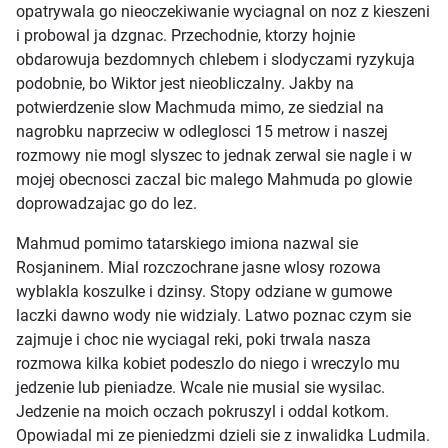
opatrywala go nieoczekiwanie wyciagnal on noz z kieszeni
i probowal ja dzgnac. Przechodnie, ktorzy hojnie
obdarowuja bezdomnych chlebem i slodyczami ryzykuja
podobnie, bo Wiktor jest nieobliczalny. Jakby na
potwierdzenie slow Machmuda mimo, ze siedzial na
nagrobku naprzeciw w odleglosci 15 metrow i naszej
rozmowy nie mogl slyszec to jednak zerwal sie nagle i w
mojej obecnosci zaczal bic malego Mahmuda po glowie
doprowadzajac go do lez.
Mahmud pomimo tatarskiego imiona nazwal sie
Rosjaninem. Mial rozczochrane jasne wlosy rozowa
wyblakla koszulke i dzinsy. Stopy odziane w gumowe
laczki dawno wody nie widzialy. Latwo poznac czym sie
zajmuje i choc nie wyciagal reki, poki trwala nasza
rozmowa kilka kobiet podeszlo do niego i wreczylo mu
jedzenie lub pieniadze. Wcale nie musial sie wysilac.
Jedzenie na moich oczach pokruszyl i oddal kotkom.
Opowiadal mi ze pieniedzmi dzieli sie z inwalidka Ludmila.