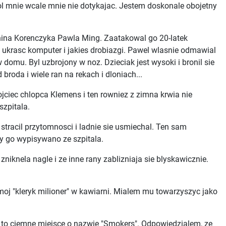
wokol mnie wcale mnie nie dotykajac. Jestem doskonale obojetny
nina Korenczyka Pawla Ming. Zaatakowal go 20-latek
 ukrasc komputer i jakies drobiazgi. Pawel wlasnie odmawial
 domu. Byl uzbrojony w noz. Dzieciak jest wysoki i bronil sie
broda i wiele ran na rekach i dloniach...
ciec chlopca Klemens i ten rowniez z zimna krwia nie
szpitala.
stracil przytomnosci i ladnie sie usmiechal. Ten sam
y go wypisywano ze szpitala.
iknela nagle i ze inne rany zablizniaja sie blyskawicznie.
oj "kleryk milioner" w kawiarni. Mialem mu towarzyszyc jako
e to ciemne miejsce o nazwie "Smokers". Odpowiedzialem, ze