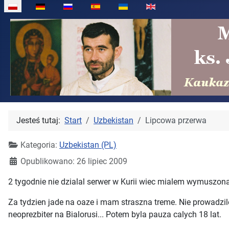
Wybierz swój język
Jesteś tutaj:
Start
Uzbekistan
Lipcowa przerwa
Kategoria:
Uzbekistan (PL)
Opublikowano: 26 lipiec 2009
2 tygodnie nie dzialal serwer w Kurii wiec mialem wymuszona a
Za tydzien jade na oaze i mam straszna treme. Nie prowadzi
neoprezbiter na Bialorusi... Potem byla pauza calych 18 lat.