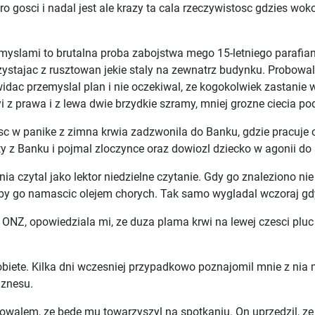
sporo gosci i nadal jest ale krazy ta cala rzeczywistosc gdzies 
yslami to brutalna proba zabojstwa mego 15-letniego parafia
ystajac z rusztowan jekie staly na zewnatrz budynku. Probowal
widac przemyslal plan i nie oczekiwal, ze kogokolwiek zastanie w
 z prawa i z lewa dwie brzydkie szramy, mniej grozne ciecia pod 
c w panike z zimna krwia zadzwonila do Banku, gdzie pracuje oj
ty z Banku i pojmal zloczynce oraz dowiozl dziecko w agonii do 
czytal jako lektor niedzielne czytanie. Gdy go znaleziono nie 
 by go namascic olejem chorych. Tak samo wygladal wczoraj gd
Z, opowiedziala mi, ze duza plama krwi na lewej czesci pluc zn
ete. Kilka dni wczesniej przypadkowo poznajomil mnie z nia m
iznesu.
nowalem, ze bede mu towarzyszyl na spotkaniu. On uprzedzil, z