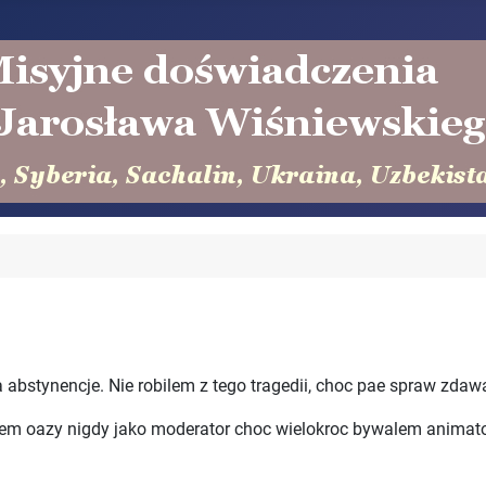
bstynencje. Nie robilem z tego tragedii, choc pae spraw zdawalo
lem oazy nigdy jako moderator choc wielokroc bywalem animato