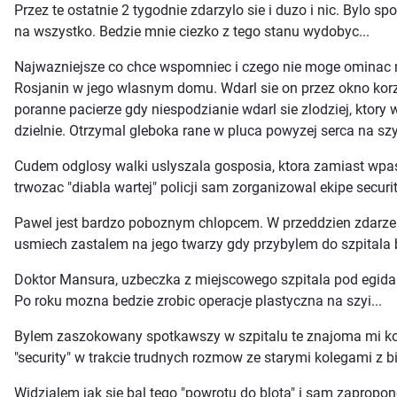
Przez te ostatnie 2 tygodnie zdarzylo sie i duzo i nic. Bylo 
na wszystko. Bedzie mnie ciezko z tego stanu wydobyc...
Najwazniejsze co chce wspomniec i czego nie moge ominac m
Rosjanin w jego wlasnym domu. Wdarl sie on przez okno korz
poranne pacierze gdy niespodzianie wdarl sie zlodziej, ktory 
dzielnie. Otrzymal gleboka rane w pluca powyzej serca na szyi
Cudem odglosy walki uslyszala gosposia, ktora zamiast wpas
trwozac "diabla wartej" policji sam zorganizowal ekipe securi
Pawel jest bardzo poboznym chlopcem. W przeddzien zdarzenia 
usmiech zastalem na jego twarzy gdy przybylem do szpitala
Doktor Mansura, uzbeczka z miejscowego szpitala pod egida ON
Po roku mozna bedzie zrobic operacje plastyczna na szyi...
Bylem zaszokowany spotkawszy w szpitalu te znajoma mi kobi
"security" w trakcie trudnych rozmow ze starymi kolegami z b
Widzialem jak sie bal tego "powrotu do blota" i sam zapropo