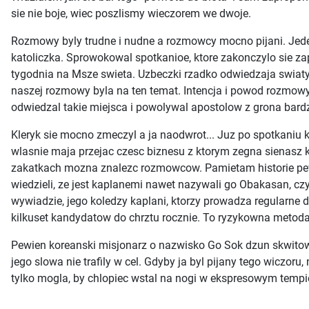
sie nie boje, wiec poszlismy wieczorem we dwoje.
Rozmowy byly trudne i nudne a rozmowcy mocno pijani. Jeden
katoliczka. Sprowokowal spotkanioe, ktore zakonczylo sie zap
tygodnia na Msze swieta. Uzbeczki rzadko odwiedzaja swiaty
naszej rozmowy byla na ten temat. Intencja i powod rozmowy 
odwiedzal takie miejsca i powolywal apostolow z grona bardz
Kleryk sie mocno zmeczyl a ja naodwrot... Juz po spotkaniu kl
wlasnie maja przejac czesc biznesu z ktorym zegna sienasz 
zakatkach mozna znalezc rozmowcow. Pamietam historie pew
wiedzieli, ze jest kaplanemi nawet nazywali go Obakasan, czy
wywiadzie, jego koledzy kaplani, ktorzy prowadza regularne
kilkuset kandydatow do chrztu rocznie. To ryzykowna metoda
Pewien koreanski misjonarz o nazwisko Go Sok dzun skwitowal 
jego slowa nie trafily w cel. Gdyby ja byl pijany tego wiczo
tylko mogla, by chlopiec wstal na nogi w ekspresowym tempi