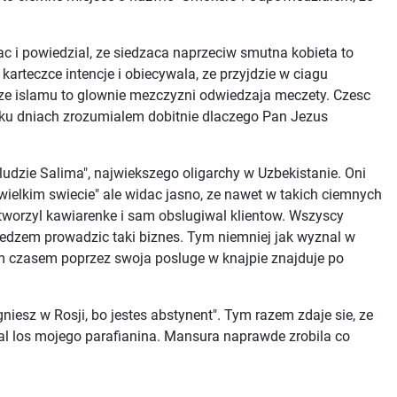
 i powiedzial, ze siedzaca naprzeciw smutna kobieta to
arteczce intencje i obiecywala, ze przyjdzie w ciagu
rze islamu to glownie mezczyzni odwiedzaja meczety. Czesc
kilku dniach zrozumialem dobitnie dlaczego Pan Jezus
"ludzie Salima", najwiekszego oligarchy w Uzbekistanie. Oni
ielkim swiecie" ale widac jasno, ze nawet w takich ciemnych
worzyl kawiarenke i sam obslugiwal klientow. Wszyscy
siedzem prowadzic taki biznes. Tym niemniej jak wyznal w
ym czasem poprzez swoja posluge w knajpie znajduje po
iesz w Rosji, bo jestes abstynent". Tym razem zdaje sie, ze
ezal los mojego parafianina. Mansura naprawde zrobila co