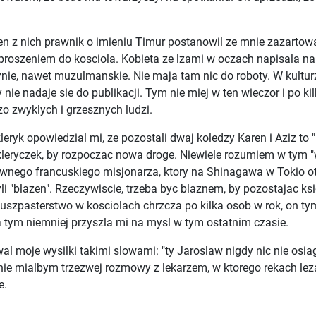
 z nich prawnik o imieniu Timur postanowil ze mnie zazartowac
roszeniem do kosciola. Kobieta ze lzami w oczach napisala na k
nie, nawet muzulmanskie. Nie maja tam nic do roboty. W kultu
nie nadaje sie do publikacji. Tym nie miej w ten wieczor i po 
o zwyklych i grzesznych ludzi.
eryk opowiedzial mi, ze pozostali dwaj koledzy Karen i Aziz to 
kleryczek, by rozpoczac nowa droge. Niewiele rozumiem w tym "w
nego francuskiego misjonarza, ktory na Shinagawa w Tokio ot
li "blazen". Rzeczywiscie, trzeba byc blaznem, by pozostajac k
 duszpasterstwo w kosciolach chrzcza po kilka osob w rok, on t
 tym niemniej przyszla mi na mysl w tym ostatnim czasie.
moje wysilki takimi slowami: "ty Jaroslaw nigdy nic nie osiagn
ru, nie mialbym trzezwej rozmowy z lekarzem, w ktorego rekach l
e.