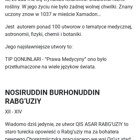
rośliny. W jego życiu nie było żadnej wolnej chwilki. Znany
uczony znow w 1037 w mieście Xamadon…
Jest autorem ponad 100 utworow o tematyce medycznej,
astronomii, fizyki, chemii i botaniki.
Jego najsławniejsze utwory to:
TIP QONUNLARI - “Prawa Medycyny” ono było
przetłumaczone na wiele językow świata.
NOSIRUDDIN BURHONUDDIN
RABG’UZIY
XII - XIV
Wiadomo dziś jedynie, ze utwor QIS ASAR RABG’UZIY to
staro turecka opowieść o Rabg’uziy ma za bohatera
pewnego Chorezmijczyka pracującego we wsi Og’uz stąd