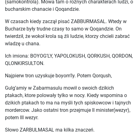
(samokontrola). Mowa tam o rożnych charakterach ludzi, o
bucharskim chanacie i Qoqandzie.
W czasach kiedy zaczął pisać ZABBURMASAL. Wtedy w
Bucharze były trudne czasy to samo w Qoqandzie. On
twierdził, że wokoł krola są źli ludzie, ktorzy chcieli zabrać
wladzę u chana.
Ich imiona: BOYOG’LY, YAPOLOKUSH, QORKUSH, QORDON,
QLONKIRSULTON.
Najpierw tron uzyskuje boyom’ly. Potem Qorqush,
Gulg’amiy w Zabarmasulu mowił o swoich dzikich
ptakach, ktore polowały tylko w nocy. Kiedy wspomina o
dzikich ptakach to ma na myśli tych spiskowcow i tajnych
mordercow. Jako ostatni tron przejmuje II minister(wezyr),
potem III wezyr.
Słowo ZARBULMASAL ma kilka znaczeń.