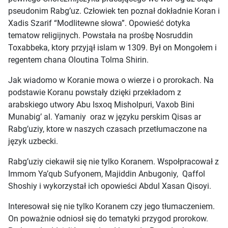
pseudonim Rabg’uz. Człowiek ten poznał dokładnie Koran i
Xadis Szarif “Modlitewne słowa”. Opowieść dotyka
tematow religijnych. Powstała na prośbę Nosruddin
Toxabbeka, ktory przyjął islam w 1309. Był on Mongołem i
regentem chana Oloutina Tolma Shirin.
Jak wiadomo w Koranie mowa o wierze i o prorokach. Na
podstawie Koranu powstały dzięki przekładom z
arabskiego utwory Abu Isxoq Misholpuri, Vaxob Bini
Munabig’ al. Yamaniy oraz w języku perskim Qisas ar
Rabg’uziy, ktore w naszych czasach przetłumaczone na
język uzbecki.
Rabg’uziy ciekawił się nie tylko Koranem. Wspołpracował z
Immom Ya’qub Sufyonem, Majiddin Anbugoniy, Qaffol
Shoshiy i wykorzystał ich opowieści Abdul Xasan Qisoyi.
Interesował się nie tylko Koranem czy jego tłumaczeniem.
On poważnie odniosł się do tematyki przygod prorokow.