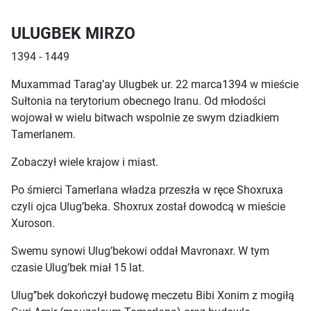
ULUGBEK MIRZO
1394 - 1449
Muxammad Tarag’ay Ulugbek ur. 22 marca1394 w mieście
Sułtonia na terytorium obecnego Iranu. Od młodości
wojował w wielu bitwach wspolnie ze swym dziadkiem
Tamerlanem.
Zobaczył wiele krajow i miast.
Po śmierci Tamerlana władza przeszła w ręce Shoxruxa
czyli ojca Ulug’beka. Shoxrux został dowodcą w mieście
Xuroson.
Swemu synowi Ulug’bekowi oddał Mavronaxr. W tym
czasie Ulug’bek miał 15 lat.
Ulug’’bek dokończył budowę meczetu Bibi Xonim z mogiłą