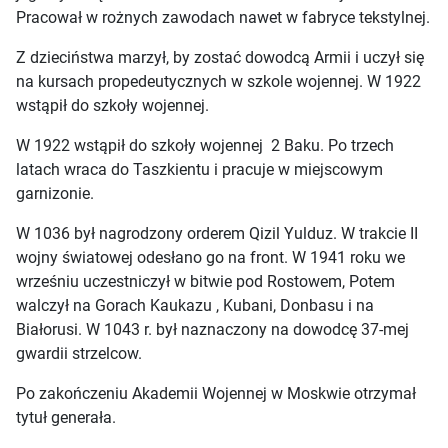
Pracował w rożnych zawodach nawet w fabryce tekstylnej.
Z dzieciństwa marzył, by zostać dowodcą Armii i uczył się
na kursach propedeutycznych w szkole wojennej. W 1922
wstąpił do szkoły wojennej.
W 1922 wstąpił do szkoły wojennej 2 Baku. Po trzech
latach wraca do Taszkientu i pracuje w miejscowym
garnizonie.
W 1036 był nagrodzony orderem Qizil Yulduz. W trakcie II
wojny światowej odesłano go na front. W 1941 roku we
wrześniu uczestniczył w bitwie pod Rostowem, Potem
walczył na Gorach Kaukazu , Kubani, Donbasu i na
Białorusi. W 1043 r. był naznaczony na dowodcę 37-mej
gwardii strzelcow.
Po zakończeniu Akademii Wojennej w Moskwie otrzymał
tytuł generała.