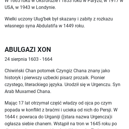
W 1665 roku w Oksfordzie i 1853 roku w Paryżu, w 1917 w
USA, w 1943 w Londynie.
Wielki uczony Ulug’bek był skazany i zabity z rozkazu
własnego syna Abdulatifa w 1449 roku.
ABULGAZI XON
24 sierpnia 1603 - 1664
Chiwiński Chan potomek Czyngiz Chana znany jako
historyk i pierwszy uzbecki pisarz prozaik. Pionier
czystego, literackiego języka. Urodził się w Urgenczu. Syn
Arab Muxamed Chana.
Mając 17 lat otrzymał część władzy od ojca po czym
popada w konflikt z braćmi i ucieka od nich do Persji. W
1644 r. powraca do Urganiji ((stara nazwa Urgencza)i
ogłasza siebie chanem. Wstąpił na tron w 1645 roku po