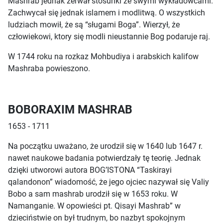
Mashrab jednak zerwał stosunki ze swymi wykładowcami.
Zachwycał się jednak islamem i modlitwą. O wszystkich
ludziach mowił, że są “sługami Boga”. Wierzył, że
człowiekowi, ktory się modli nieustannie Bog podaruje raj.
W 1744 roku na rozkaz Mohbudiya i arabskich kalifow
Mashraba powieszono.
BOBORAXIM MASHRAB
1653 - 1711
Na początku uważano, że urodził się w 1640 lub 1647 r.
nawet naukowe badania potwierdzały tę teorię. Jednak
dzięki utworowi autora BOG’ISTONA “Taskirayi
qalandonon” wiadomość, że jego ojciec nazywał się Valiy
Bobo a sam mashrab urodził się w 1653 roku. W
Namanganie. W opowieści pt. Qisayi Mashrab” w
dzieciństwie on był trudnym, bo nazbyt spokojnym