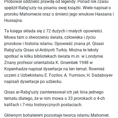
Probował oddzielić prawdę od legendy. Ponad rok czasu
spędził Rabg’uziy na pisaniu swej książki. Wiele napisał o
proroku Mahomecie oraz o śmierci jego wnukow Hassana i
Hussajna.
Ta księga składa się z 72 dużych i małych opowieści.
Mowa tam o stworzeniu świata, człowieka i życiu
prorokow i historia islamu. Opowieść znana pt. Qisasi
Rabg’uziy Qisas ul-Anbiyoti Turkiy. Można te teksty
spotkać w kilku bibliotekach świata m.in. w Londynie.
Znany profesor orientalista K. Groenbek 1948 w
Kopenhadze napisał dysertacje na ten temat. Rownież
uczeni z Uzbekistanu E. Fozilov, A. Yumisov, H. Dadaboyev
napisali dysertacje po uzbecku.
Qisas ar-Rabg’uziy zainteresował ich jak linia jednego
tematu dlatego, że w nim mowa o 33 prorokach o 4-ch
kalifach i 7-miu historycznych postaciach.
Głównym bohaterem pozostaje tworca islamu Mahomet.