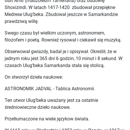
Guri Amir (mauzoleum Tamerlana) oraz budowlę
Shoxizindi. W latach 1417-1420 zbudował przepiękne
Medrese Ulug’beka. Zbudował jeszcze w Samarkandzie
prawdziwą willę.
Swego czasu był wielkim uczonym, astronomem,
filozofem i poetą. Rownież rysował i ciekawił się muzyką.
Obserwował gwiazdy, badał je i opisywał. Określił, że w
jednym roku jest 365 dni 6 godzin, 10 minut i 8 sekund. W
czasach Ulug’beka Samarkanda stała się stolicą.
On stworzył dzieła naukowe:
ASTRONOMIK JADVAL - Tablica Astronomii.
Ten utwor Ulug’beka uważany jest za ostatnie
średniowieczne dzieło naukowe.
Przetłumaczone na wiele językow świata.