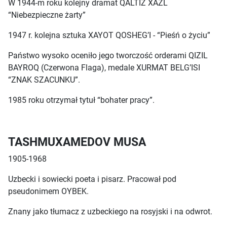
W 1944-m roku kolejny dramat QALTIZ XAZL
“Niebezpieczne żarty”
1947 r. kolejna sztuka XAYOT QOSHEG’I - “Pieśń o życiu”
Państwo wysoko oceniło jego tworczość orderami QIZIL
BAYROQ (Czerwona Flaga), medale XURMAT BELG’ISI
“ZNAK SZACUNKU”.
1985 roku otrzymał tytuł “bohater pracy”.
TASHMUXAMEDOV MUSA
1905-1968
Uzbecki i sowiecki poeta i pisarz. Pracował pod
pseudonimem OYBEK.
Znany jako tłumacz z uzbeckiego na rosyjski i na odwrot.