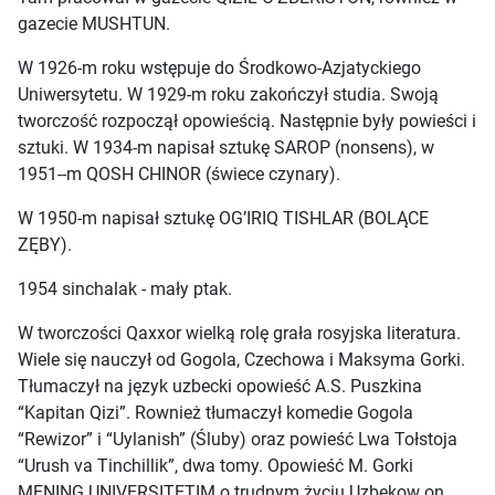
gazecie MUSHTUN.
W 1926-m roku wstępuje do Środkowo-Azjatyckiego
Uniwersytetu. W 1929-m roku zakończył studia. Swoją
tworczość rozpoczął opowieścią. Następnie były powieści i
sztuki. W 1934-m napisał sztukę SAROP (nonsens), w
1951--m QOSH CHINOR (świece czynary).
W 1950-m napisał sztukę OG’IRIQ TISHLAR (BOLĄCE
ZĘBY).
1954 sinchalak - mały ptak.
W tworczości Qaxxor wielką rolę grała rosyjska literatura.
Wiele się nauczył od Gogola, Czechowa i Maksyma Gorki.
Tłumaczył na język uzbecki opowieść A.S. Puszkina
“Kapitan Qizi”. Rownież tłumaczył komedie Gogola
“Rewizor” i “Uylanish” (Śluby) oraz powieść Lwa Tołstoja
“Urush va Tinchillik”, dwa tomy. Opowieść M. Gorki
MENING UNIVERSITETIM o trudnym życiu Uzbekow on