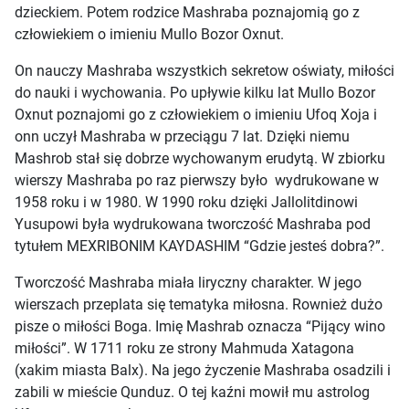
dzieckiem. Potem rodzice Mashraba poznajomią go z
człowiekiem o imieniu Mullo Bozor Oxnut.
On nauczy Mashraba wszystkich sekretow oświaty, miłości
do nauki i wychowania. Po upływie kilku lat Mullo Bozor
Oxnut poznajomi go z człowiekiem o imieniu Ufoq Xoja i
onn uczył Mashraba w przeciągu 7 lat. Dzięki niemu
Mashrob stał się dobrze wychowanym erudytą. W zbiorku
wierszy Mashraba po raz pierwszy było wydrukowane w
1958 roku i w 1980. W 1990 roku dzięki Jallolitdinowi
Yusupowi była wydrukowana tworczość Mashraba pod
tytułem MEXRIBONIM KAYDASHIM “Gdzie jesteś dobra?”.
Tworczość Mashraba miała liryczny charakter. W jego
wierszach przeplata się tematyka miłosna. Rownież dużo
pisze o miłości Boga. Imię Mashrab oznacza “Pijący wino
miłości”. W 1711 roku ze strony Mahmuda Xatagona
(xakim miasta Balx). Na jego życzenie Mashraba osadzili i
zabili w mieście Qunduz. O tej kaźni mowił mu astrolog