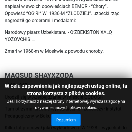
napisał w swoich opowieściach BEMOR - “Chory”.
Opowieść “OG‘RI” W 1936-M “ZŁODZIEJ”. uzbecki rząd
nagrodził go orderami i medalami:
Narodowy pisarz Uzbekistanu - O’ZBEKISTON XALQ
YOZOVCHISI…
Zmarł w 1968-m w Moskwie z powodu choroby.
MAQSUD SHAYXZODA
1908-1967
W celu zapewnienia jak najlepszych usług online, ta
strona korzysta z plików cookies.
Urodził się w Azerbejdżanie w mieście OQDOSH.
Jeśli korzystasz z naszej strony internetowej, wyrażasz zgodę na
używanie naszych plików cookies.
Tam otrzymał średnie wykształcenie i zakończył Instytut
Pedagogiczny w Baku.
Rozumiem
Kilka lat pracował jako wykładowca. W 1928 r. wyjechał do