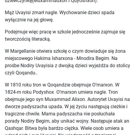
dziewczynkę(Muxammadxon i Quyoshxon).
Mąż Uvayisi zmarł nagle. Wychowanie dzieci spada
wyłącznie na jej głowę.
Podejmuje więc pracę w szkole jednocześnie zajmuje się
tworczością literacką.
W Margellanie otwiera szkołę o czym dowiaduje się żona
miejscowego Hakima Isharxona - Mnodira Begim. Na
prośbe Nodiry Uvayisia z dwojką dzieci wyjeżdża do stolicy
czyli Qoqandu..
W 1810 roku tron w Qoqandzie obejmuje O’marxon. W
1824-m roku Podyshox O’marxon umiera nagle. Tron
obejmuje jego syn Muxammad Alixon. Autorytet Uvayisi na
dworze padyszacha upada. W jej życiu następują cieżkie i
tragiczne chwile. Mama padyszacha nie posłuchała
porady Nodiry Begim, aby unikać wojny. Następuje atak an
Qashqar. Bitwa była bardzo ciężka. Wiele osob umiera a