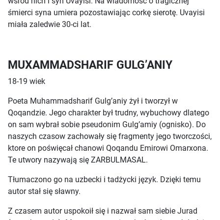
wśrod nich i syn Uvayisi. Na wiadomość o tragicznej
śmierci syna umiera pozostawiając corkę sierotę. Uvayisi
miała zaledwie 30-ci lat.
MUXAMMADSHARIF GULG’ANIY
18-19 wiek
Poeta Muhammadsharif Gulg’aniy żył i tworzył w
Qoqandzie. Jego charakter był trudny, wybuchowy dlatego
on sam wybrał sobie pseudonim Gulg’amiy (ognisko). Do
naszych czasow zachowały się fragmenty jego tworczości,
ktore on poświęcał chanowi Qoqandu Emirowi Omarxona.
Te utwory nazywają się ZARBULMASAL.
Tłumaczono go na uzbecki i tadżycki język. Dzięki temu
autor stał się sławny.
Z czasem autor uspokoił się i nazwał sam siebie Jurad