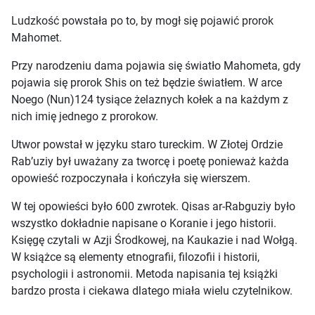
Ludzkość powstała po to, by mogł się pojawić prorok
Mahomet.
Przy narodzeniu dama pojawia się światło Mahometa, gdy
pojawia się prorok Shis on też będzie światłem. W arce
Noego (Nun)124 tysiące żelaznych kołek a na każdym z
nich imię jednego z prorokow.
Utwor powstał w języku staro tureckim. W Złotej Ordzie
Rab’uziy był uważany za tworcę i poetę ponieważ każda
opowieść rozpoczynała i kończyła się wierszem.
W tej opowieści było 600 zwrotek. Qisas ar-Rabguziy było
wszystko dokładnie napisane o Koranie i jego historii.
Księgę czytali w Azji Środkowej, na Kaukazie i nad Wołgą.
W książce są elementy etnografii, filozofii i historii,
psychologii i astronomii. Metoda napisania tej książki
bardzo prosta i ciekawa dlatego miała wielu czytelnikow.