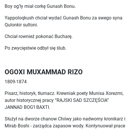
Boy og’ly miał corkę Gunash Bonu.
Yappoloqkush chciał wydać Gunash Bonu za swego syna
Qulonkir sultoni.
Chciał rownież pokonać Bucharę.
Po zwycięstwie odbył się ślub.
OGOXI MUXAMMAD RIZO
1809-1874
Pisarz, historyk, tłumacz. Krewniak poety Munisa Xorezmi,
autor historycznej pracy “RAJSKI SAD SZCZĘŚCIA”
JANNAD BOG’I BAXTI.
Służył na dworze chanow Chiiwy jako nadworny kronikarz i
Mirab Boshi - zarządca zapasow wody. Kontynuował prace