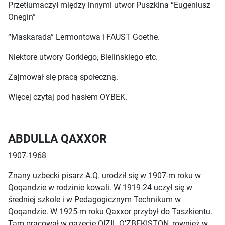
Przetłumaczył między innymi utwor Puszkina “Eugeniusz
Onegin”
“Maskarada” Lermontowa i FAUST Goethe.
Niektore utwory Gorkiego, Bielińskiego etc.
Zajmował się pracą społeczną.
Więcej czytaj pod hasłem OYBEK.
ABDULLA QAXXOR
1907-1968
Znany uzbecki pisarz A.Q. urodził się w 1907-m roku w
Qoqandzie w rodzinie kowali. W 1919-24 uczył się w
średniej szkole i w Pedagogicznym Technikum w
Qoqandzie. W 1925-m roku Qaxxor przybył do Taszkientu.
Tam pracował w gazecie QIZIL O’ZBEKISTON, rownież w