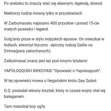
Po arabsku to znaczy stać się sławnym, legendą, dowod.
Niektorzy ludzie mowią tylko w przysłowiach.
W Zarbumasalu napisano 400 przysłów i ponad 15-cie
małych powieści i legend.
Gulg’aniy pisze w stylu indyjskich eposow. On mieszkał w
Indiach, stworzył liryczno - epiczny rodzaj Qalila va
Dimna(para zakochanych).
Zalbulmasal znany jest też pod innymi tytułami:
YAPOLOQQUSH XIKKOYASI “Opowieść o Yapoloqqush”.
W tej opowieści mowa o fergańskim krolu Qay Qubot.
Q.Q. posiadał własny kiszlak, ktory w czasie wojny stał się
bałaganem.
Tam mieszkał boy og’ly.