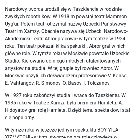
Narodowy tworca urodził się w Taszkiencie w rodzinie
zwykłych robotnikow. W 1918-m powstał teatr Mammon
Uyg’ur. Potem teatr otrzymał nazwę Uzbecki Państwowy
Teatr im Xamzy. Obecnie nazywa się Uzbecki Narodowo-
Akademicki Teatr. Abror pracował w tym teatrze w 1924
roku. Ten teatr pokazał kilka spektakli. Abror grał w nich
główne role. W tymże roku w Moskwie powstało Uzbeckie
Studio. Kierowano do niego młodych utalentowanych
artystow na studia. W tej grupie był rownież Abror. W
Moskwie uczyli ich doświadczeni profesorowie V. Kansel,
E. Vahtangov, R. Simonov, O. Basov, I. Tołczanov.
W 1927 roku zakończył studia i wraca do Taszkientu. W
1935 roku w Teatrze Xamza była premiera Hamleta. A.
Hidoyatov grał rolę Hamleta. Dzięki temu spektaklowi stał
się popularny.
W tymże roku w jeszcze jednym spektaklu BOY YILA
XIZMATCHI - w tym utworze on gra rolę człowieka o