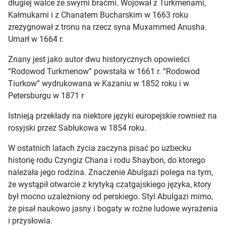
długiej walce ze swymi braćmi. Wojował z Turkmenami,
Kałmukami i z Chanatem Bucharskim w 1663 roku
zrezygnował z tronu na rzecz syna Muxammed Anusha.
Umarł w 1664 r.
Znany jest jako autor dwu historycznych opowieści
“Rodowod Turkmenow” powstała w 1661 r. “Rodowod
Tiurkow” wydrukowana w Kazaniu w 1852 roku i w
Petersburgu w 1871 r
Istnieją przekłady na niektore języki europejskie rownież na
rosyjski przez Sabłukowa w 1854 roku.
W ostatnich latach życia zaczyna pisać po uzbecku
historię rodu Czyngiz Chana i rodu Shaybon, do ktorego
należała jego rodzina. Znaczenie Abulgazi polega na tym,
że wystąpił otwarcie z krytyką czatgajskiego języka, ktory
był mocno uzależniony od perskiego. Styl Abulgazi mimo,
że pisał naukowo jasny i bogaty w rożne ludowe wyrażenia
i przysłowia.