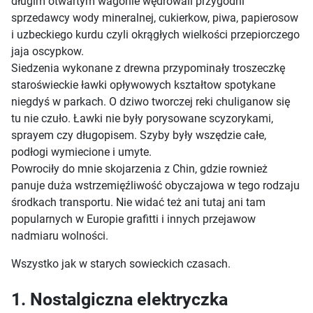
długim otwartym wagonie wędrowali przygodni
sprzedawcy wody mineralnej, cukierkow, piwa, papierosow
i uzbeckiego kurdu czyli okrągłych wielkości przepiorczego
jaja oscypkow.
Siedzenia wykonane z drewna przypominały troszeczkę
staroświeckie ławki opływowych kształtow spotykane
niegdyś w parkach. O dziwo tworczej reki chuliganow się
tu nie czuło. Ławki nie były porysowane scyzorykami,
sprayem czy długopisem. Szyby były wszędzie całe,
podłogi wymiecione i umyte.
Powrociły do mnie skojarzenia z Chin, gdzie rownież
panuje duża wstrzemięźliwość obyczajowa w tego rodzaju
środkach transportu. Nie widać też ani tutaj ani tam
popularnych w Europie grafitti i innych przejawow
nadmiaru wolności.
Wszystko jak w starych sowieckich czasach.
1. Nostalgiczna elektryczka