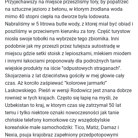
Przyjechawszy na miejsce przeszliśmy tory, by popatrzeć
na sztuczne jezioro z betonu, w ktorym źrodlana woda
mimo 40 stopni ciepła na dworze była lodowata.
Nabraliśmy w 5 litrowa butle wody, z ktorej miał być obiad i
poszliśmy w przeciwnym kierunku za tory. Część turystow
niosła swoje tobołki na wybrzeże tego zbiornika. Inni
podobnie jak my przeszli przez tutejsza autostradę w
miejscu gdzie setki stoisk z lepioszkami, mlekiem miodem
i innymi łakociami proponowały dla podrożnych tanie
wiejskie produkty na iście “odpustowych straganach”.
Skojarzenia z lat dzieciństwa gościły w mej głowie cały
czas. Aż korciło zaśpiewać “kolorowe jarmarki”
Laskowskiego. Pieśń w wersji Rodowicz jest znana dobrze
rownież w tych krajach. Często się łapię na myśli, że
Uzbekistan to kraj, w ktorym czas się zatrzymał 50 lat
temu i tylko niektore oznaki nowoczesności jak tanie
chińskie telefony komorkowe czy wszędobylskie
koreańskie małe samochodziki: Tico, Matiz, Damaz i
Nexia, psuja krajobraz zapełniony przedpotopowymi