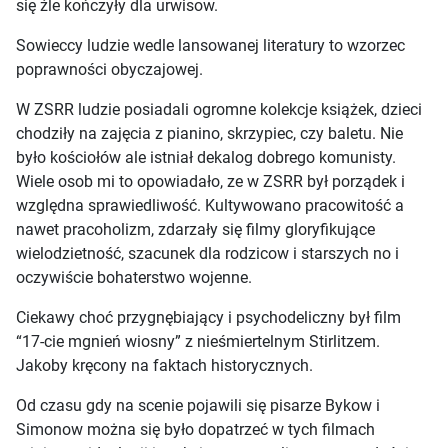
się źle kończyły dla urwisow.
Sowieccy ludzie wedle lansowanej literatury to wzorzec
poprawności obyczajowej.
W ZSRR ludzie posiadali ogromne kolekcje książek, dzieci
chodziły na zajęcia z pianino, skrzypiec, czy baletu. Nie
było kościołów ale istniał dekalog dobrego komunisty.
Wiele osob mi to opowiadało, ze w ZSRR był porządek i
względna sprawiedliwość. Kultywowano pracowitość a
nawet pracoholizm, zdarzały się filmy gloryfikujące
wielodzietność, szacunek dla rodzicow i starszych no i
oczywiście bohaterstwo wojenne.
Ciekawy choć przygnębiający i psychodeliczny był film
“17-cie mgnień wiosny” z nieśmiertelnym Stirlitzem.
Jakoby kręcony na faktach historycznych.
Od czasu gdy na scenie pojawili się pisarze Bykow i
Simonow można się było dopatrzeć w tych filmach