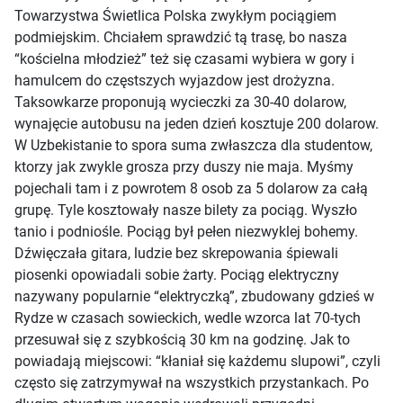
Towarzystwa Świetlica Polska zwykłym pociągiem
podmiejskim. Chciałem sprawdzić tą trasę, bo nasza
“kościelna młodzież” też się czasami wybiera w gory i
hamulcem do częstszych wyjazdow jest drożyzna.
Taksowkarze proponują wycieczki za 30-40 dolarow,
wynajęcie autobusu na jeden dzień kosztuje 200 dolarow.
W Uzbekistanie to spora suma zwłaszcza dla studentow,
ktorzy jak zwykle grosza przy duszy nie maja. Myśmy
pojechali tam i z powrotem 8 osob za 5 dolarow za całą
grupę. Tyle kosztowały nasze bilety za pociąg. Wyszło
tanio i podniośle. Pociąg był pełen niezwyklej bohemy.
Dźwięczała gitara, ludzie bez skrepowania śpiewali
piosenki opowiadali sobie żarty. Pociąg elektryczny
nazywany popularnie “elektryczką”, zbudowany gdzieś w
Rydze w czasach sowieckich, wedle wzorca lat 70-tych
przesuwał się z szybkością 30 km na godzinę. Jak to
powiadają miejscowi: “kłaniał się każdemu slupowi”, czyli
często się zatrzymywał na wszystkich przystankach. Po