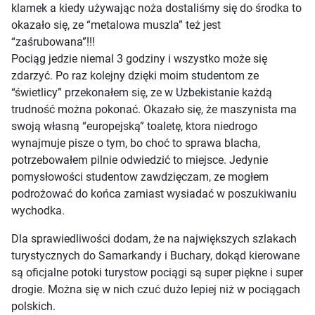
klamek a kiedy używając noża dostaliśmy się do środka to
okazało się, ze “metalowa muszla” też jest
“zaśrubowana”!!!
Pociąg jedzie niemal 3 godziny i wszystko może się
zdarzyć. Po raz kolejny dzięki moim studentom ze
“świetlicy” przekonałem się, ze w Uzbekistanie każdą
trudność można pokonać. Okazało się, że maszynista ma
swoją własną “europejską” toaletę, ktora niedrogo
wynajmuje pisze o tym, bo choć to sprawa blacha,
potrzebowałem pilnie odwiedzić to miejsce. Jedynie
pomysłowości studentow zawdzięczam, ze mogłem
podrożować do końca zamiast wysiadać w poszukiwaniu
wychodka.
Dla sprawiedliwości dodam, że na największych szlakach
turystycznych do Samarkandy i Buchary, dokąd kierowane
są oficjalne potoki turystow pociągi są super piękne i super
drogie. Można się w nich czuć dużo lepiej niż w pociągach
polskich.