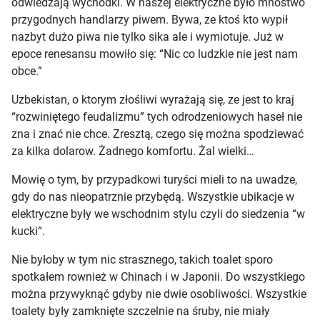
odwiedzają wychodki. W naszej elektryczne było mnostwo
przygodnych handlarzy piwem. Bywa, ze ktoś kto wypił
nazbyt dużo piwa nie tylko sika ale i wymiotuje. Już w
epoce renesansu mowiło się: “Nic co ludzkie nie jest nam
obce.”
Uzbekistan, o ktorym złośliwi wyrażają się, ze jest to kraj
“rozwiniętego feudalizmu” tych odrodzeniowych haseł nie
zna i znać nie chce. Zresztą, czego się można spodziewać
za kilka dolarow. Żadnego komfortu. Żal wielki…
Mowię o tym, by przypadkowi turyści mieli to na uwadze,
gdy do nas nieopatrznie przybędą. Wszystkie ubikacje w
elektryczne były we wschodnim stylu czyli do siedzenia “w
kucki“.
Nie byłoby w tym nic strasznego, takich toalet sporo
spotkałem rownież w Chinach i w Japonii. Do wszystkiego
można przywyknąć gdyby nie dwie osobliwości. Wszystkie
toalety były zamknięte szczelnie na śruby, nie miały