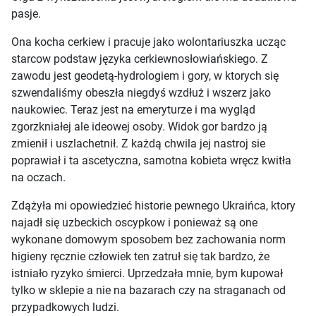
pasje.
Ona kocha cerkiew i pracuje jako wolontariuszka ucząc
starcow podstaw języka cerkiewnosłowiańskiego. Z
zawodu jest geodetą-hydrologiem i gory, w ktorych się
szwendaliśmy obeszła niegdyś wzdłuż i wszerz jako
naukowiec. Teraz jest na emeryturze i ma wygląd
zgorzkniałej ale ideowej osoby. Widok gor bardzo ją
zmienił i uszlachetnił. Z każdą chwila jej nastroj sie
poprawiał i ta ascetyczna, samotna kobieta wręcz kwitła
na oczach.
Zdążyła mi opowiedzieć historie pewnego Ukraińca, ktory
najadł się uzbeckich oscypkow i ponieważ są one
wykonane domowym sposobem bez zachowania norm
higieny ręcznie człowiek ten zatruł się tak bardzo, że
istniało ryzyko śmierci. Uprzedzała mnie, bym kupował
tylko w sklepie a nie na bazarach czy na straganach od
przypadkowych ludzi.