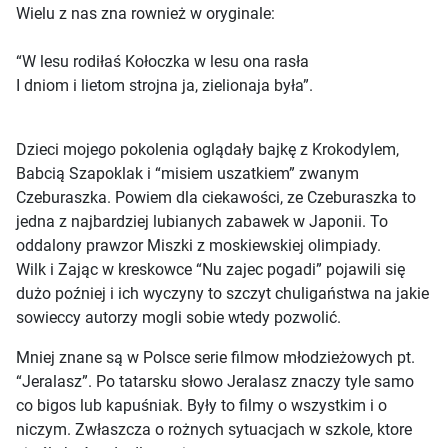
Wielu z nas zna rownież w oryginale:
“W lesu rodiłaś Kołoczka w lesu ona rasła
I dniom i lietom strojna ja, zielionaja była”.
Dzieci mojego pokolenia oglądały bajkę z Krokodylem,
Babcią Szapoklak i “misiem uszatkiem” zwanym
Czeburaszka. Powiem dla ciekawości, ze Czeburaszka to
jedna z najbardziej lubianych zabawek w Japonii. To
oddalony prawzor Miszki z moskiewskiej olimpiady.
Wilk i Zając w kreskowce “Nu zajec pogadi” pojawili się
dużo poźniej i ich wyczyny to szczyt chuligaństwa na jakie
sowieccy autorzy mogli sobie wtedy pozwolić.
Mniej znane są w Polsce serie filmow młodzieżowych pt.
“Jeralasz”. Po tatarsku słowo Jeralasz znaczy tyle samo
co bigos lub kapuśniak. Były to filmy o wszystkim i o
niczym. Zwłaszcza o rożnych sytuacjach w szkole, ktore