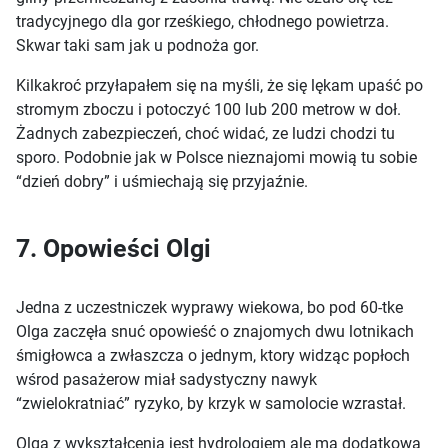
tradycyjnego dla gor rześkiego, chłodnego powietrza.
Skwar taki sam jak u podnoża gor.
Kilkakroć przyłapałem się na myśli, że się lękam upaść po
stromym zboczu i potoczyć 100 lub 200 metrow w doł.
Żadnych zabezpieczeń, choć widać, ze ludzi chodzi tu
sporo. Podobnie jak w Polsce nieznajomi mowią tu sobie
“dzień dobry” i uśmiechają się przyjaźnie.
7. Opowieści Olgi
Jedna z uczestniczek wyprawy wiekowa, bo pod 60-tke
Olga zaczęła snuć opowieść o znajomych dwu lotnikach
śmigłowca a zwłaszcza o jednym, ktory widząc popłoch
wśrod pasażerow miał sadystyczny nawyk
“zwielokratniać” ryzyko, by krzyk w samolocie wzrastał.
Olga z wykształcenia jest hydrologiem ale ma dodatkowa