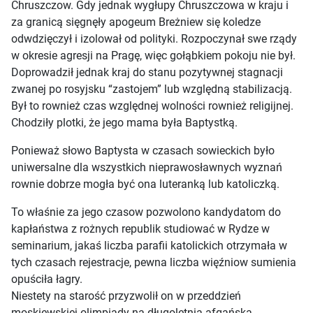
Chruszczow. Gdy jednak wygłupy Chruszczowa w kraju i
za granicą sięgnęły apogeum Breżniew się koledze
odwdzięczył i izolował od polityki. Rozpoczynał swe rządy
w okresie agresji na Pragę, więc gołąbkiem pokoju nie był.
Doprowadził jednak kraj do stanu pozytywnej stagnacji
zwanej po rosyjsku “zastojem” lub względną stabilizacją.
Był to rownież czas względnej wolności rownież religijnej.
Chodziły plotki, że jego mama była Baptystką.
Ponieważ słowo Baptysta w czasach sowieckich było
uniwersalne dla wszystkich nieprawosławnych wyznań
rownie dobrze mogła być ona luteranką lub katoliczką.
To właśnie za jego czasow pozwolono kandydatom do
kapłaństwa z rożnych republik studiować w Rydze w
seminarium, jakaś liczba parafii katolickich otrzymała w
tych czasach rejestracje, pewna liczba więźniow sumienia
opuściła łagry.
Niestety na starość przyzwolił on w przeddzień
moskiewskiej olimpiady na długoletnią afgańską