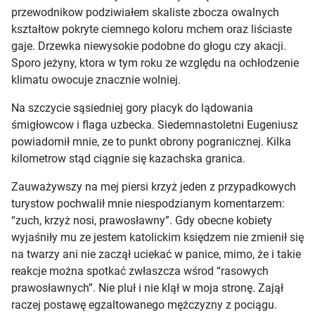
przewodnikow podziwiałem skaliste zbocza owalnych
kształtow pokryte ciemnego koloru mchem oraz liściaste
gaje. Drzewka niewysokie podobne do głogu czy akacji.
Sporo jeżyny, ktora w tym roku ze względu na ochłodzenie
klimatu owocuje znacznie wolniej.
Na szczycie sąsiedniej gory placyk do lądowania
śmigłowcow i flaga uzbecka. Siedemnastoletni Eugeniusz
powiadomił mnie, ze to punkt obrony pogranicznej. Kilka
kilometrow stąd ciągnie się kazachska granica.
Zauważywszy na mej piersi krzyż jeden z przypadkowych
turystow pochwalił mnie niespodzianym komentarzem:
“zuch, krzyż nosi, prawosławny”. Gdy obecne kobiety
wyjaśniły mu ze jestem katolickim księdzem nie zmienił się
na twarzy ani nie zaczął uciekać w panice, mimo, że i takie
reakcje można spotkać zwłaszcza wśrod “rasowych
prawosławnych”. Nie pluł i nie klął w moja stronę. Zajął
raczej postawę egzaltowanego mężczyzny z pociągu.