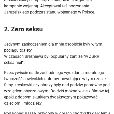
kampanię wojenną. Akceptował też poczynania
Jaruzelskiego podczas stanu wojennego w Polsce.
2. Zero seksu
Jedynym zaskoczeniem dla mnie osobiście były w tym
pociągu toalety.
W czasach Breżniewa był popularny żart, ze “w ZSRR
seksa niet“.
Rzeczywiście na tle zachodniego wyuzdania moralnego
tworczość sowieckich autorow, powstające w tym czasie
filmy, kreskowki czy obrazy były nad podziw poprawne pod
względem obyczajowym. Do dziś można wiele z filmow tej
epoki z dobrym skutkiem dydaktycznym pokazywać
dzieciom i młodzieży.
Pod koniec naszej przygody w gorach chorzystki dały temu