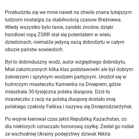
Przebudziła się we mnie nawet na chwile znana tutejszym
ludziom nostalgia za stabilnością czasow Breżniewa.
Wtedy wszystko było tanie, zarobki znośne, dzięki
handlowi ropą ZSRR stał się potentatem w wielu
dziedzinach, niemalże jedyną oazą dobrobytu w całym
obozie państw sowieckich.
Był to dobroduszny wodz, autor względnego dobrobytu.
Miał zakończonych kilka klas podstawowki ale był dobrym
żołnierzem i sprytnym wodzem partyjnym. Urodził się w
hutniczym miasteczku Kamienka na Dnieprem, gdzie
mieszkała 30-tysięczna polska diaspora. Dziś to
miasteczko z racji na polską diasporę dostało imię
polskiego czekisty Feliksa i nazywa się Dnieprodzierżyńsk.
Po wojnie kierował czas jakiś Republiką Kazachstan, co
dla niektorych oznaczało honorową zsyłkę. Zesłał go rodak
ze wschodniej Ukrainy podejrzliwy dziwak Nikita