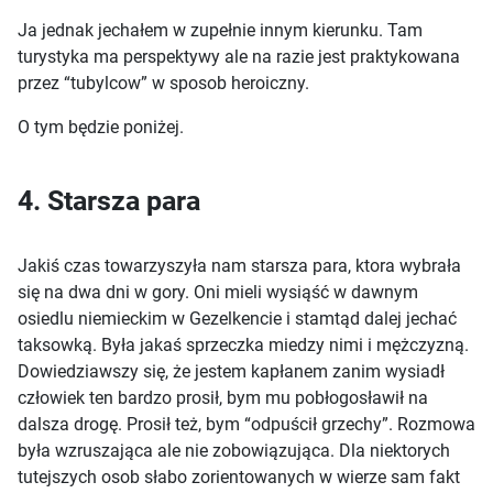
Ja jednak jechałem w zupełnie innym kierunku. Tam
turystyka ma perspektywy ale na razie jest praktykowana
przez “tubylcow” w sposob heroiczny.
O tym będzie poniżej.
4. Starsza para
Jakiś czas towarzyszyła nam starsza para, ktora wybrała
się na dwa dni w gory. Oni mieli wysiąść w dawnym
osiedlu niemieckim w Gezelkencie i stamtąd dalej jechać
taksowką. Była jakaś sprzeczka miedzy nimi i mężczyzną.
Dowiedziawszy się, że jestem kapłanem zanim wysiadł
człowiek ten bardzo prosił, bym mu pobłogosławił na
dalsza drogę. Prosił też, bym “odpuścił grzechy”. Rozmowa
była wzruszająca ale nie zobowiązująca. Dla niektorych
tutejszych osob słabo zorientowanych w wierze sam fakt