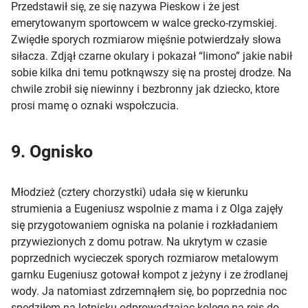
Przedstawił się, ze się nazywa Pieskow i że jest
emerytowanym sportowcem w walce grecko-rzymskiej.
Zwiędłe sporych rozmiarow mięśnie potwierdzały słowa
siłacza. Zdjął czarne okulary i pokazał “limono” jakie nabił
sobie kilka dni temu potknąwszy się na prostej drodze. Na
chwile zrobił się niewinny i bezbronny jak dziecko, ktore
prosi mamę o oznaki wspołczucia.
9. Ognisko
Młodzież (cztery chorzystki) udała się w kierunku
strumienia a Eugeniusz wspolnie z mama i z Olga zajęły
się przygotowaniem ogniska na polanie i rozkładaniem
przywiezionych z domu potraw. Na ukrytym w czasie
poprzednich wycieczek sporych rozmiarow metalowym
garnku Eugeniusz gotował kompot z jeżyny i ze źrodlanej
wody. Ja natomiast zdrzemnąłem się, bo poprzednia noc
spędziłem na lotnisku odprowadzając kolegę na rejs do