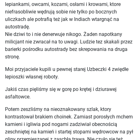
lepiankami, owcami, kozami, osłami i krowami, ktore
niefrasobliwie wędrują sobie nie tylko po bocznych
uliczkach ale potrafią też jak w Indiach wtargnąć na
autostradę.
Nie dziwi to i nie denerwuje nikogo. Żaden napotkany
milicjant nie zwracał na to uwagi. Ludzie tez skakali przez
barierki pośrodku autostrady bez skrepowania na druga
stronę.
Moi przyjaciele kupili u pewnej starej Uzbeczki 4 zwiędłe
lepioszki własnej roboty.
Jakiś czas pięliśmy się w gorę po krętej i dziurawej
asfaltowce.
Potem zeszliśmy na nieoznakowany szlak, ktory
kontrastował brakiem choinek. Zamiast porosłych mchem
kamieni i igliwia pod nogami zadziwiał obecnością
zeschniętej na kamień i startej stopami wędrowcow na pył
gliny przemieszanej z zaschła trawą. Nie czuło się też